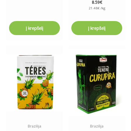
8.59
€
21.48
€
/kg
Į krepšelį
Į krepšelį
Brazilija
Brazilija