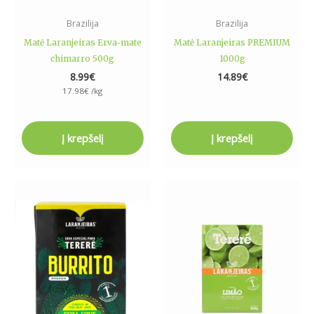
Brazilija
Brazilija
Matė Laranjeiras Erva-mate
Matė Laranjeiras PREMIUM
chimarro 500g
1000g
8.99
€
14.89
€
17.98
€
/kg
Į krepšelį
Į krepšelį