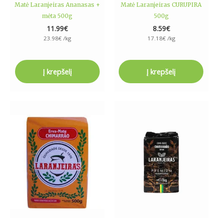
Matė Laranjeiras Ananasas +
Matė Laranjeiras CURUPIRA
mėta 500g
500g
11.99
€
8.59
€
23.98
€
/kg
17.18
€
/kg
Į krepšelį
Į krepšelį