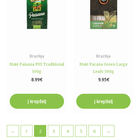
Brazilija
Brazilija
Matė Paisana PU1 Traditional
Matė Parana Green Large
500g
Leafy 500g
8.99
€
9.95
€
Į krepšelį
Į krepšelį
←
1
2
3
4
5
6
→