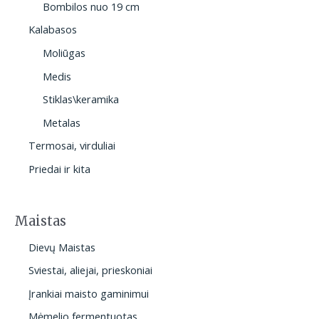
Bombilos nuo 19 cm
Kalabasos
Moliūgas
Medis
Stiklas\keramika
Metalas
Termosai, virduliai
Priedai ir kita
Maistas
Dievų Maistas
Sviestai, aliejai, prieskoniai
Įrankiai maisto gaminimui
Mėmelio fermentuotas