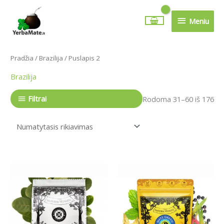
Pereiti
Meniu
prie
Meniu
turinio
Pradžia
/
Brazilija
/ Puslapis 2
Brazilija
Filtrai
Rodoma 31–60 iš 176