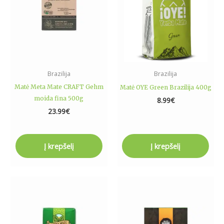
Brazilija
Brazilija
Matė Meta Mate CRAFT Gehm
Matė OYE Green Brazilija 400g
moida fina 500g
8.99
€
23.99
€
Į krepšelį
Į krepšelį