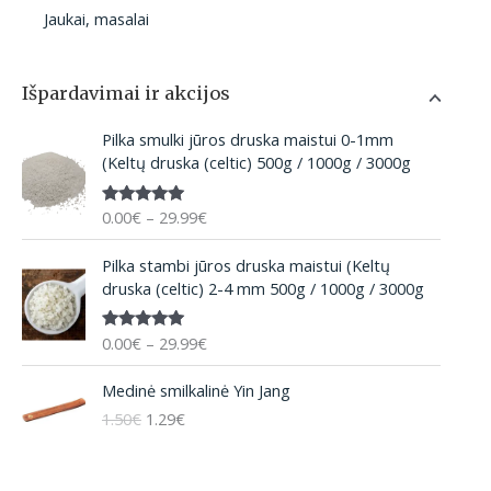
Jaukai, masalai
Išpardavimai ir akcijos
P
Pilka smulki jūros druska maistui 0-1mm
r
(Keltų druska (celtic) 500g / 1000g / 3000g
i
c
0.00
€
–
29.99
€
Įvertinima
e
s:
5.00
iš 5
r
P
Pilka stambi jūros druska maistui (Keltų
a
r
druska (celtic) 2-4 mm 500g / 1000g / 3000g
n
i
g
c
e
0.00
€
–
29.99
€
Įvertinima
e
:
s:
5.00
iš 5
r
O
C
0
Medinė smilkalinė Yin Jang
a
r
u
.
n
1.50
€
1.29
€
i
r
0
g
g
r
0
e
i
e
€
: