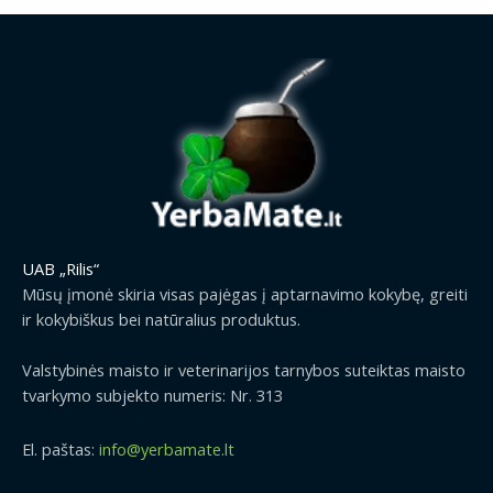
n
n
t
0
a
t
h
.
l
p
r
0
p
r
o
0
r
i
u
€
i
c
g
t
c
e
h
h
e
i
2
r
w
s
9
o
a
:
.
u
s
1
9
g
:
.
9
UAB „Rilis“
h
1
2
€
2
Mūsų įmonė skiria visas pajėgas į aptarnavimo kokybę, greiti
.
9
9
ir kokybiškus bei natūralius produktus.
5
€
.
0
.
9
Valstybinės maisto ir veterinarijos tarnybos suteiktas maisto
€
9
tvarkymo subjekto numeris: Nr. 313
.
€
El. paštas:
info@yerbamate.lt