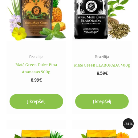
Brazilija
Brazilija
Matė Green Dulce Pina
Matė Green ELABORADA 400g
Ananasas 500g
8.59
€
8.99
€
Į krepšelį
Į krepšelį
Original
Current
-34%
price
price
was:
is: