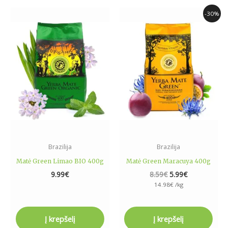
Original
Current
-30%
price
price
was:
is:
8.59€.
5.99€.
Brazilija
Brazilija
Matė Green Limao BIO 400g
Matė Green Maracuya 400g
9.99
€
8.59
€
5.99
€
14.98
€
/kg
Į krepšelį
Į krepšelį