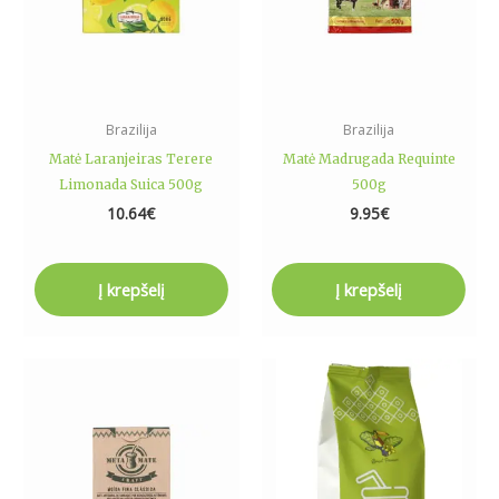
Brazilija
Brazilija
Matė Laranjeiras Terere
Matė Madrugada Requinte
Limonada Suica 500g
500g
10.64
€
9.95
€
Į krepšelį
Į krepšelį