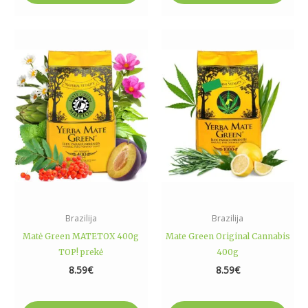
Brazilija
Brazilija
Matė Green MATETOX 400g
Mate Green Original Cannabis
TOP! prekė
400g
8.59
€
8.59
€