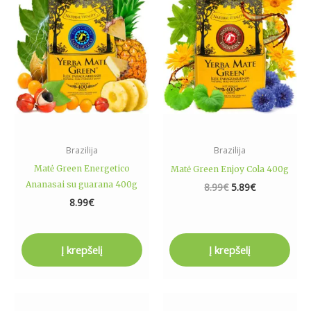
8.99€.
5.89€.
Brazilija
Brazilija
Matė Green Energetico
Matė Green Enjoy Cola 400g
Ananasai su guarana 400g
8.99
€
5.89
€
8.99
€
Į krepšelį
Į krepšelį