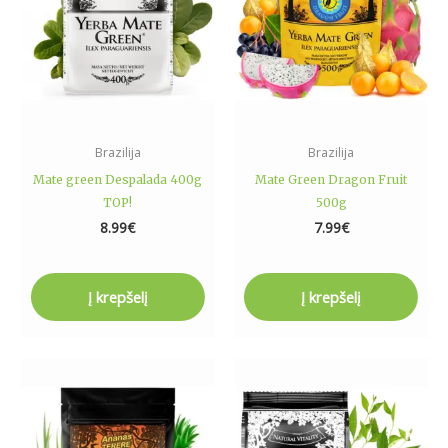
Brazilija
Brazilija
Mate green Despalada 400g
Mate Green Dragon Fruit
TOP!
500g
8.99
€
7.99
€
Į krepšelį
Į krepšelį