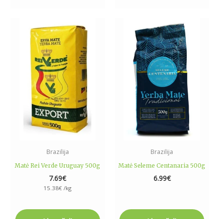
Brazilija
Brazilija
Matė Rei Verde Uruguay 500g
Matė Seleme Centanaria 500g
7.69
€
6.99
€
15.38
€
/kg