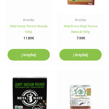
Brazilija
Brazilija
Matė Yacuy Terere Marula
MatėTerra Matį Terere
500g
Natural 500g
11.89
€
7.99
€
Į krepšelį
Į krepšelį