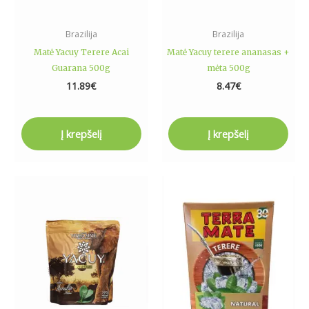
Brazilija
Brazilija
Matė Yacuy Terere Acai
Matė Yacuy terere ananasas +
Guarana 500g
mėta 500g
11.89
€
8.47
€
Į krepšelį
Į krepšelį