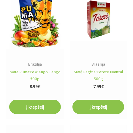
Brazilija
Brazilija
Mate PumaTe Mango Tango
Matė Regina Terere Natural
500g
500g
8.99
€
7.99
€
Į krepšelį
Į krepšelį