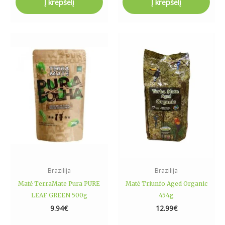
Į krepšelį
Į krepšelį
Brazilija
Brazilija
Matė TerraMate Pura PURE
Matė Triunfo Aged Organic
LEAF GREEN 500g
454g
9.94
€
12.99
€