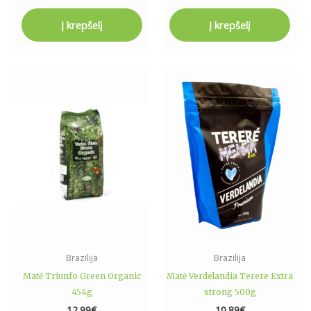
Į krepšelį
Į krepšelį
Brazilija
Brazilija
Matė Triunfo Green Organic
Matė Verdelandia Terere Extra
454g
strong 500g
12.99
€
10.89
€