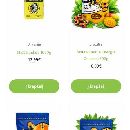
Brazilija
Brazilija
Mate PumaTe Energia
Matė Pindare 1000g
Guarana 500g
13.99
€
8.99
€
Į krepšelį
Į krepšelį