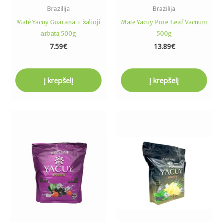
Brazilija
Brazilija
Matė Yacuy Guarana + žalioji
Matė Yacuy Pure Leaf Vacuum
arbata 500g
500g
7.59
€
13.89
€
Į krepšelį
Į krepšelį