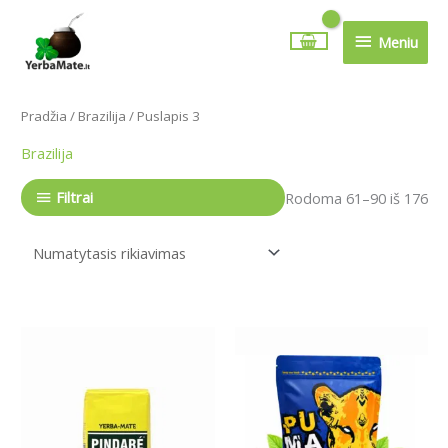
Pereiti
Meniu
prie
Meniu
turinio
Pradžia
/
Brazilija
/ Puslapis 3
Brazilija
Filtrai
Rodoma 61–90 iš 176