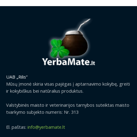
:
n
n
t
0
a
t
h
.
l
p
r
0
p
r
o
0
r
i
u
€
i
c
g
t
c
e
h
h
e
i
2
r
w
s
9
o
a
:
.
u
s
1
9
g
:
.
9
UAB „Rilis“
h
1
2
€
2
Mūsų įmonė skiria visas pajėgas į aptarnavimo kokybę, greiti
.
9
9
ir kokybiškus bei natūralius produktus.
5
€
.
0
.
9
Valstybinės maisto ir veterinarijos tarnybos suteiktas maisto
€
9
tvarkymo subjekto numeris: Nr. 313
.
€
El. paštas:
info@yerbamate.lt