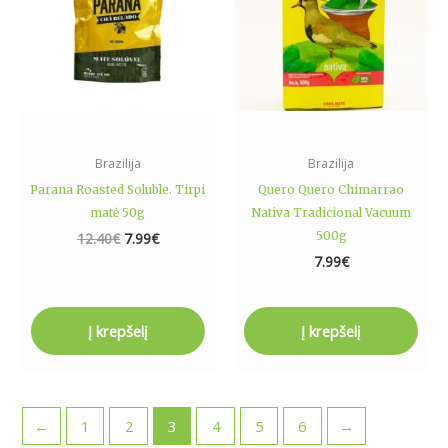
Brazilija
Brazilija
Parana Roasted Soluble. Tirpi
Quero Quero Chimarrao
matė 50g
Nativa Tradicional Vacuum
500g
12.40
€
7.99
€
7.99
€
Į krepšelį
Į krepšelį
←
1
2
3
4
5
6
→