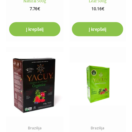
Natural 500g
Leaf 500g
7.76
€
10.16
€
Į krepšelį
Į krepšelį
Brazilija
Brazilija