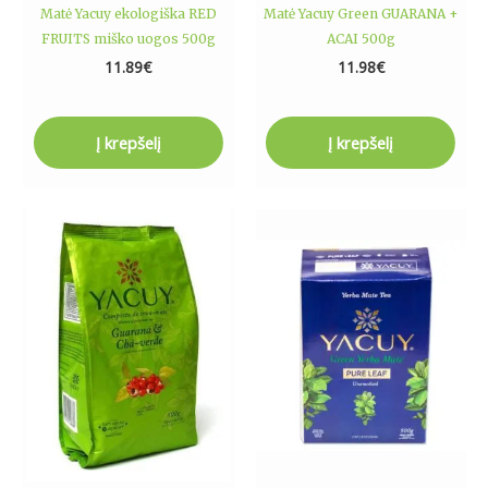
Matė Yacuy ekologiška RED
Matė Yacuy Green GUARANA +
FRUITS miško uogos 500g
ACAI 500g
11.89
€
11.98
€
Į krepšelį
Į krepšelį