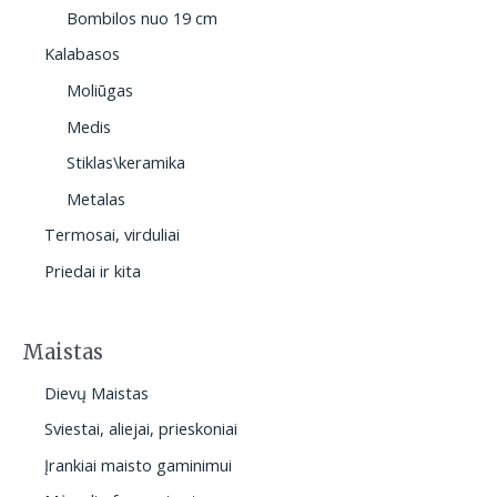
Bombilos nuo 19 cm
Kalabasos
Moliūgas
Medis
Stiklas\keramika
Metalas
Termosai, virduliai
Priedai ir kita
Maistas
Dievų Maistas
Sviestai, aliejai, prieskoniai
Įrankiai maisto gaminimui