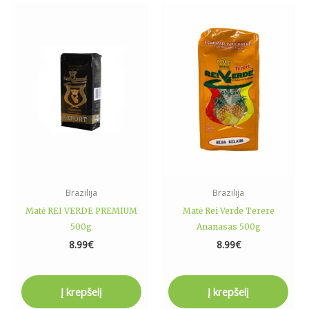
Brazilija
Brazilija
Matė REI VERDE PREMIUM
Matė Rei Verde Terere
500g
Ananasas 500g
8.99
€
8.99
€
Į krepšelį
Į krepšelį