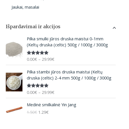
Jaukai, masalai
Išpardavimai ir akcijos
P
Pilka smulki jūros druska maistui 0-1mm
r
(Keltų druska (celtic) 500g / 1000g / 3000g
i
c
0.00
€
–
29.99
€
Įvertinima
e
s:
5.00
iš 5
r
P
Pilka stambi jūros druska maistui (Keltų
a
r
druska (celtic) 2-4 mm 500g / 1000g / 3000g
n
i
g
c
e
0.00
€
–
29.99
€
Įvertinima
e
:
s:
5.00
iš 5
r
O
C
0
Medinė smilkalinė Yin Jang
a
r
u
.
n
1.50
€
1.29
€
i
r
0
g
g
r
0
e
i
e
€