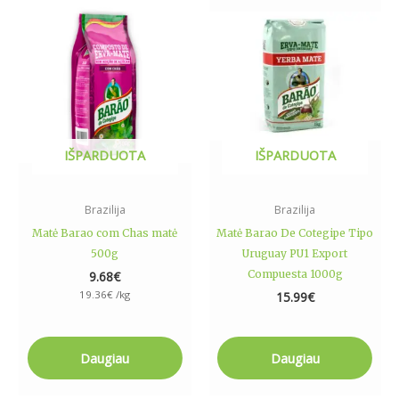
IŠPARDUOTA
IŠPARDUOTA
Brazilija
Brazilija
Matė Barao com Chas matė
Matė Barao De Cotegipe Tipo
500g
Uruguay PU1 Export
Compuesta 1000g
9.68
€
19.36
€
/kg
15.99
€
Daugiau
Daugiau