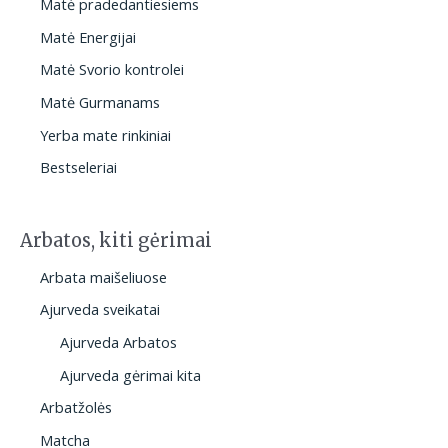
Matė pradedantiesiems
Matė Energijai
Matė Svorio kontrolei
Matė Gurmanams
Yerba mate rinkiniai
Bestseleriai
Arbatos, kiti gėrimai
Arbata maišeliuose
Ajurveda sveikatai
Ajurveda Arbatos
Ajurveda gėrimai kita
Arbatžolės
Matcha