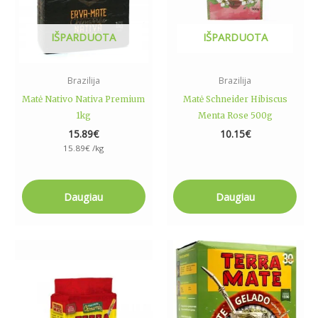
IŠPARDUOTA
IŠPARDUOTA
Brazilija
Brazilija
Matė Nativo Nativa Premium
Matė Schneider Hibiscus
1kg
Menta Rose 500g
15.89
€
10.15
€
15.89
€
/kg
Daugiau
Daugiau
Price
This
range:
product
6.99€
has
through
13.30€
multiple
variants.