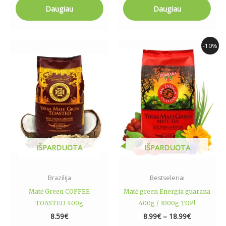
Daugiau
Daugiau
Price
This
-10%
range:
product
8.99€
has
through
18.99€
multiple
variants.
The
options
may
be
IŠPARDUOTA
IŠPARDUOTA
chosen
on
the
Brazilija
Bestseleriai
product
Matė Green COFFEE
Matė green Energia guarana
page
TOASTED 400g
400g / 1000g TOP!
8.59
€
8.99
€
–
18.99
€