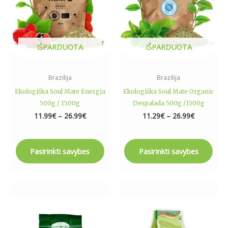
The
The
options
options
may
may
be
be
IŠPARDUOTA
IŠPARDUOTA
chosen
chosen
on
on
the
the
Brazilija
Brazilija
product
product
Ekologiška Soul Mate Energia
Ekologiška Soul Mate Organic
page
page
500g / 1500g
Despalada 500g /1500g
11.99
€
–
26.99
€
11.29
€
–
26.99
€
Pasirinkti savybes
Pasirinkti savybes