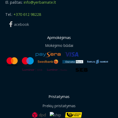
El. paštas:
info@yerbamate.lt
Tel.:
+370 612 98228
acebook
Apmokėjimas
Mokėjimo būdai
Pristatymas
Prekių pristatymas