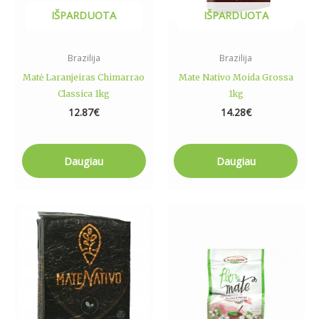
IŠPARDUOTA
IŠPARDUOTA
Brazilija
Brazilija
Matė Laranjeiras Chimarrao
Mate Nativo Moida Grossa
Classica 1kg
1kg
12.87
€
14.28
€
Daugiau
Daugiau