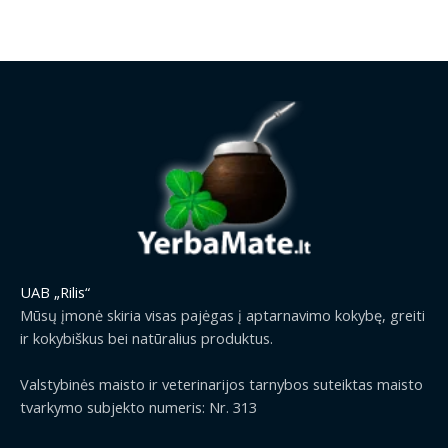
g
r
0
e
i
e
€
:
n
n
t
0
a
t
h
.
l
p
r
0
p
r
o
0
r
i
u
€
i
c
g
t
c
e
h
h
e
i
2
r
w
s
9
o
a
:
.
u
s
1
9
g
:
.
9
UAB „Rilis“
h
1
2
€
2
Mūsų įmonė skiria visas pajėgas į aptarnavimo kokybę, greiti
.
9
9
ir kokybiškus bei natūralius produktus.
5
€
.
0
.
9
Valstybinės maisto ir veterinarijos tarnybos suteiktas maisto
€
9
tvarkymo subjekto numeris: Nr. 313
.
€