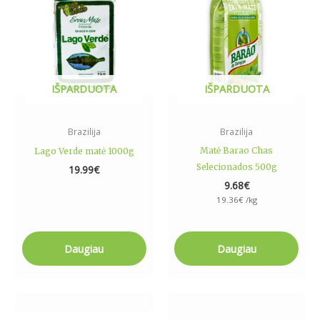
IŠPARDUOTA
IŠPARDUOTA
Brazilija
Brazilija
Matė Barao Chas
Lago Verde matė 1000g
Selecionados 500g
19.99
€
9.68
€
19.36
€
/kg
Daugiau
Daugiau