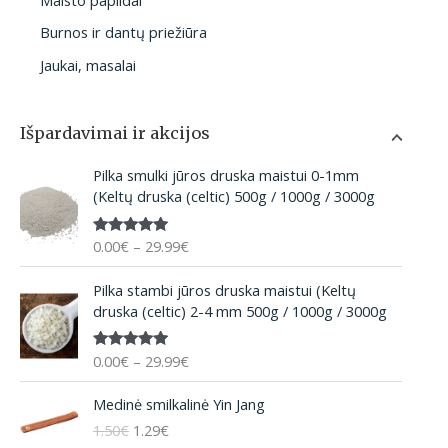
Burnos ir dantų priežiūra
Jaukai, masalai
Išpardavimai ir akcijos
P
Pilka smulki jūros druska maistui 0-1mm
r
(Keltų druska (celtic) 500g / 1000g / 3000g
i
c
0.00
€
–
29.99
€
Įvertinima
e
s:
5.00
iš 5
r
P
Pilka stambi jūros druska maistui (Keltų
a
r
druska (celtic) 2-4 mm 500g / 1000g / 3000g
n
i
g
c
e
0.00
€
–
29.99
€
Įvertinima
e
:
s:
5.00
iš 5
r
O
C
0
Medinė smilkalinė Yin Jang
a
r
u
.
n
1.50
€
1.29
€
i
r
0
g