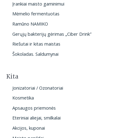
Įrankiai maisto gaminimui
Mėmelio fermentuotas
Ramūno NAMIKO
Gerųjų bakterijų gėrimas „Ciber Drink”
Riešutai ir kitas maistas
Šokoladas. Saldumynai
Kita
Jonizatoriai / Ozonatoriai
Kosmetika
Apsaugos priemonės
Eteriniai aliejai, smilkalai
Akcijos, kuponai
Maisto papildai