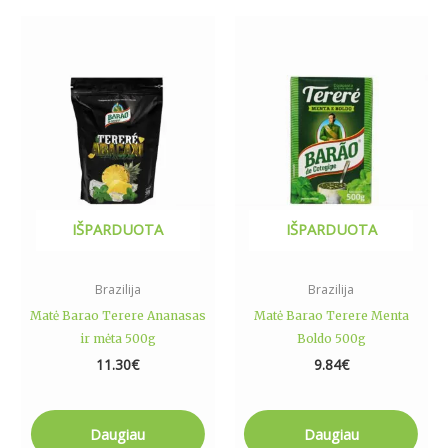
IŠPARDUOTA
IŠPARDUOTA
Brazilija
Brazilija
Matė Barao Terere Ananasas
Matė Barao Terere Menta
ir mėta 500g
Boldo 500g
11.30
€
9.84
€
Daugiau
Daugiau