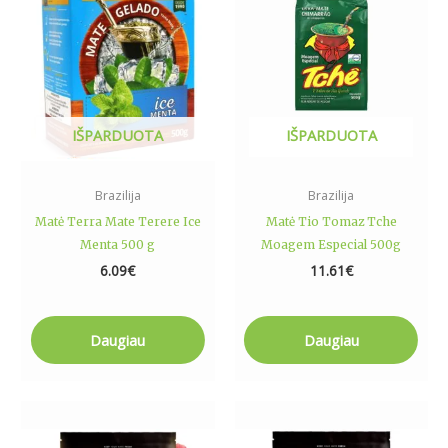
IŠPARDUOTA
IŠPARDUOTA
Brazilija
Brazilija
Matė Terra Mate Terere Ice
Matė Tio Tomaz Tche
Menta 500 g
Moagem Especial 500g
6.09
€
11.61
€
Daugiau
Daugiau