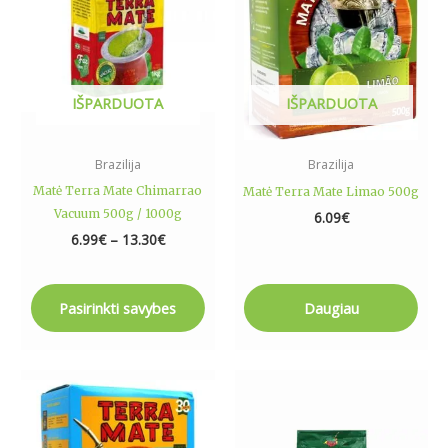
The
options
may
be
IŠPARDUOTA
IŠPARDUOTA
chosen
on
the
Brazilija
Brazilija
product
Matė Terra Mate Chimarrao
Matė Terra Mate Limao 500g
page
Vacuum 500g / 1000g
6.09
€
6.99
€
–
13.30
€
Pasirinkti savybes
Daugiau