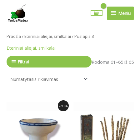
Pereiti
Meniu
prie
Meniu
turinio
Pradžia
/
Eteriniai aliejai, smilkalai
/ Puslapis 3
Eteriniai aliejai, smilkalai
Filtrai
Rodoma 61–65 iš 65
Original
Current
-20%
price
price
was:
is:
14.99€.
11.99€.