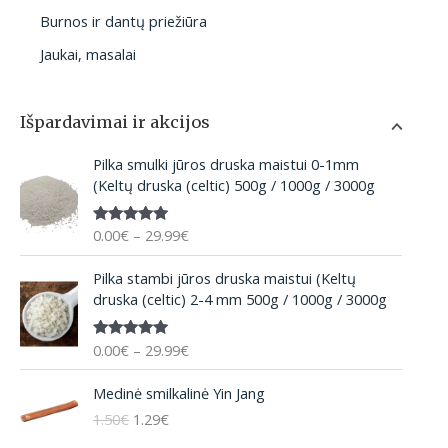
Burnos ir dantų priežiūra
Jaukai, masalai
Išpardavimai ir akcijos
P
Pilka smulki jūros druska maistui 0-1mm
r
(Keltų druska (celtic) 500g / 1000g / 3000g
i
c
0.00
€
–
29.99
€
Įvertinima
e
s:
5.00
iš 5
r
P
Pilka stambi jūros druska maistui (Keltų
a
r
druska (celtic) 2-4 mm 500g / 1000g / 3000g
n
i
g
c
e
0.00
€
–
29.99
€
Įvertinima
e
:
s:
5.00
iš 5
r
O
C
0
Medinė smilkalinė Yin Jang
a
r
u
.
n
1.50
€
1.29
€
i
r
0
g
g
r