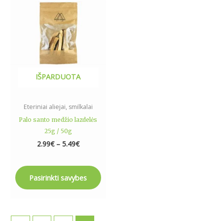
through
5.49€
multiple
variants.
The
options
may
be
IŠPARDUOTA
chosen
on
the
Eteriniai aliejai, smilkalai
product
Palo santo medžio lazdelės
page
25g / 50g
2.99
€
–
5.49
€
Pasirinkti savybes