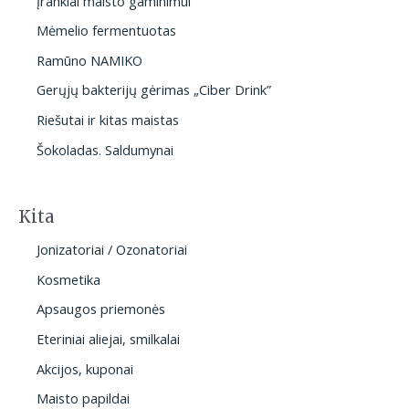
Įrankiai maisto gaminimui
Mėmelio fermentuotas
Ramūno NAMIKO
Gerųjų bakterijų gėrimas „Ciber Drink”
Riešutai ir kitas maistas
Šokoladas. Saldumynai
Kita
Jonizatoriai / Ozonatoriai
Kosmetika
Apsaugos priemonės
Eteriniai aliejai, smilkalai
Akcijos, kuponai
Maisto papildai