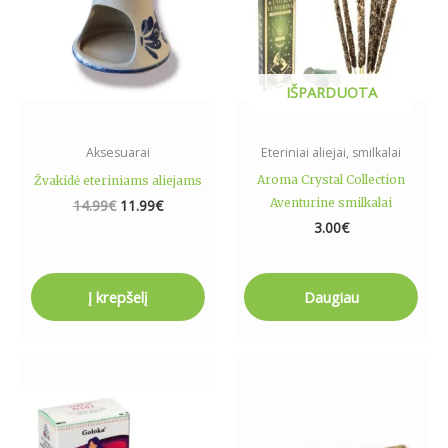
IŠPARDUOTA
Aksesuarai
Eteriniai aliejai, smilkalai
Aroma Crystal Collection
Žvakidė eteriniams aliejams
Aventurine smilkalai
14.99
€
11.99
€
3.00
€
Į krepšelį
Daugiau