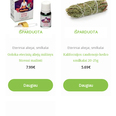
IŠPARDUOTA
IŠPARDUOTA
Eteriniai aliejai, smilkalai
Eteriniai aliejai, smilkalai
Goloka eterinių aliejų mišinys
Kalifornijos raudonojo kedro
Stresui mažinti
smilkalai 20-25g
7.99
€
5.69
€
Daugiau
Daugiau
Price
This
range:
product
2.99€
has