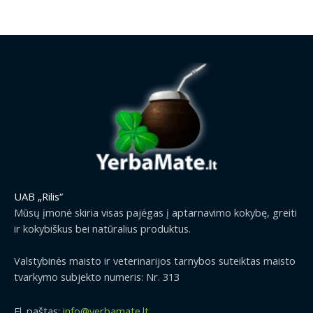
0
e
i
e
€
:
n
n
t
0
a
t
h
.
l
p
r
0
p
r
o
0
r
i
u
€
i
c
g
t
c
e
h
h
e
i
2
r
w
s
9
o
a
:
.
u
s
1
9
g
:
.
9
UAB „Rilis“
h
1
2
€
2
Mūsų įmonė skiria visas pajėgas į aptarnavimo kokybę, greiti
.
9
9
ir kokybiškus bei natūralius produktus.
5
€
.
0
.
9
Valstybinės maisto ir veterinarijos tarnybos suteiktas maisto
€
9
tvarkymo subjekto numeris: Nr. 313
.
€
El. paštas:
info@yerbamate.lt