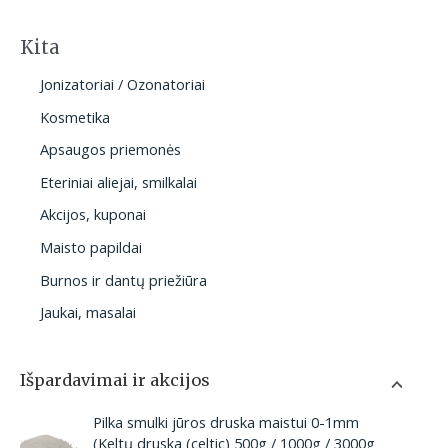
Kita
Jonizatoriai / Ozonatoriai
Kosmetika
Apsaugos priemonės
Eteriniai aliejai, smilkalai
Akcijos, kuponai
Maisto papildai
Burnos ir dantų priežiūra
Jaukai, masalai
Išpardavimai ir akcijos
P
Pilka smulki jūros druska maistui 0-1mm
r
(Keltų druska (celtic) 500g / 1000g / 3000g