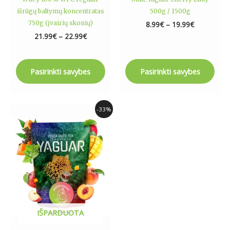
page
page
išrūgų baltymų koncentratas
500g / 1500g
750g (įvairių skonių)
8.99
€
–
19.99
€
21.99
€
–
22.99
€
Pasirinkti savybes
Pasirinkti savybes
Original
Current
-33%
price
price
was:
is:
8.99€.
5.99€.
IŠPARDUOTA