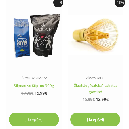
Original
Current
Original
Current
-11%
-13%
price
price
price
price
was:
is:
was:
is:
17.98€.
15.99€.
15.99€.
13.99€.
IŠPARDAVIMAS!
Aksesuarai
Šluotelė „Matcha“ arbatai
Silpnas vs Stiprus 900g
gaminti
17.98
€
15.99
€
15.99
€
13.99
€
Į krepšelį
Į krepšelį