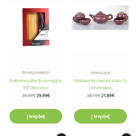
was:
is:
was:
is:
39.99€.
29.99€.
28.19€.
21.89€.
IŠPARDAVIMAS!
Aksesuarai
Rinkinys griliui Bortonaggio
Rinkinys keraminės pialos ir
Kit Churrasco
arbatinukas
39.99
€
29.99
€
28.19
€
21.89
€
Į krepšelį
Į krepšelį