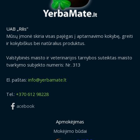
r
w
s
9
o
a
:
.
u
s
1
9
g
:
.
9
UAB „Rilis“
h
1
2
€
2
Mūsų įmonė skiria visas pajėgas į aptarnavimo kokybę, greiti
.
9
9
ir kokybiškus bei natūralius produktus.
5
€
.
0
.
9
Valstybinės maisto ir veterinarijos tarnybos suteiktas maisto
€
9
tvarkymo subjekto numeris: Nr. 313
.
€
El. paštas:
info@yerbamate.lt
Tel.:
+370 612 98228
acebook
Apmokėjimas
Mokėjimo būdai