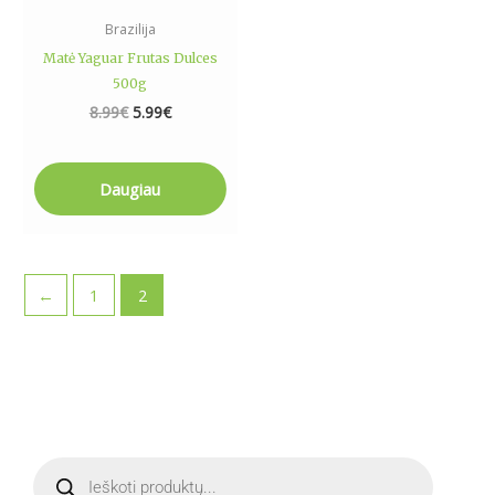
Brazilija
Matė Yaguar Frutas Dulces
500g
8.99
€
5.99
€
Daugiau
←
1
2
M
M
P
i
a
r
o