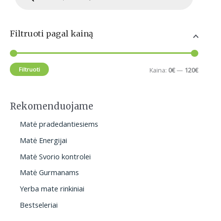
d
n
k
u
c
k
s
t
s
a
k
Filtruoti pagal kainą
s
e
i
a
a
r
n
i
c
Filtruoti
Kaina:
0€
—
120€
h
a
n
a
Rekomenduojame
Matė pradedantiesiems
Matė Energijai
Matė Svorio kontrolei
Matė Gurmanams
Yerba mate rinkiniai
Bestseleriai