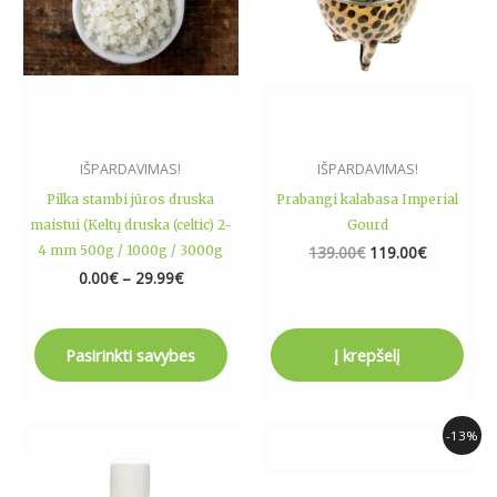
The
options
may
be
chosen
on
the
IŠPARDAVIMAS!
IŠPARDAVIMAS!
product
Pilka stambi jūros druska
Prabangi kalabasa Imperial
page
maistui (Keltų druska (celtic) 2-
Gourd
4 mm 500g / 1000g / 3000g
139.00
€
119.00
€
0.00
€
–
29.99
€
Pasirinkti savybes
Į krepšelį
Original
Current
-13%
price
price
was:
is:
5.49€.
4.79€.