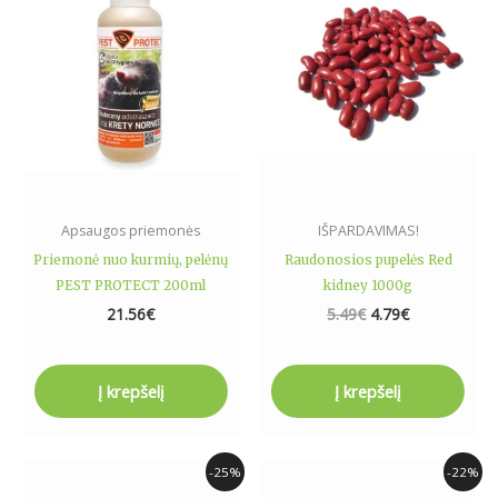
Apsaugos priemonės
IŠPARDAVIMAS!
Priemonė nuo kurmių, pelėnų
Raudonosios pupelės Red
PEST PROTECT 200ml
kidney 1000g
21.56
€
5.49
€
4.79
€
Į krepšelį
Į krepšelį
Original
Current
Original
Current
-25%
-22%
price
price
price
price