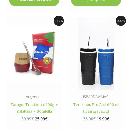
Original
Current
Original
Current
This
-35%
-44%
price
price
price
price
product
was:
is:
was:
is:
has
39.99€.
25.99€.
36.00€.
19.99€.
multiple
variants.
The
options
may
be
chosen
on
the
Argentina
IŠPARDAVIMAS!
product
Taragui Traditional 500g +
Terermos Pro Azul 600 ml
page
Kalabasa + Bombilla
(įvairių spalvų)
39.99
€
25.99
€
36.00
€
19.99
€