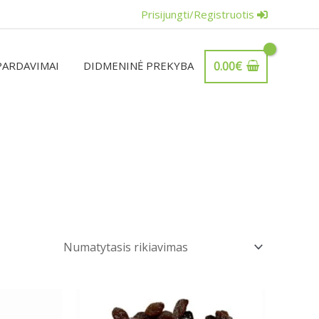
Prisijungti/Registruotis
PARDAVIMAI
DIDMENINĖ PREKYBA
0.00
€
Price
Price
This
range:
range:
ct
product