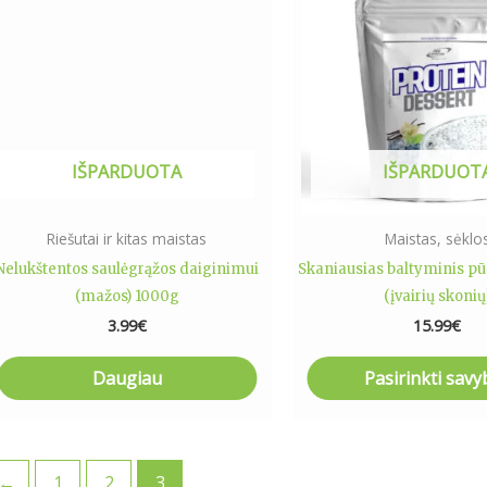
has
multip
varian
The
optio
may
IŠPARDUOTA
IŠPARDUOT
be
chose
on
Riešutai ir kitas maistas
Maistas, sėklo
the
Nelukštentos saulėgrąžos daiginimui
Skaniausias baltyminis pū
produ
(mažos) 1000g
(įvairių skonių
page
3.99
€
15.99
€
Daugiau
Pasirinkti savy
←
1
2
3