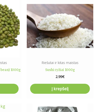
istas
Riešutai ir kitas maistas
 bean) 1000g
Sushi ryžiai 1000g
2.99
€
Į krepšelį