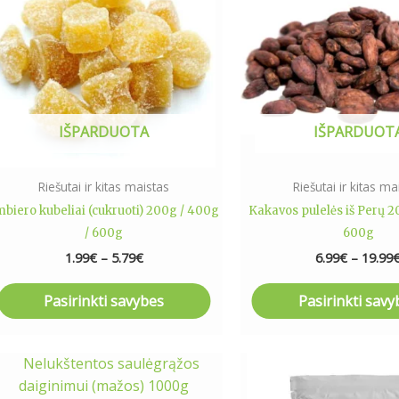
5.79€
multiple
multip
variants.
varian
The
The
options
optio
may
may
IŠPARDUOTA
IŠPARDUOT
be
be
chosen
chose
on
on
Riešutai ir kitas maistas
Riešutai ir kitas ma
the
the
mbiero kubeliai (cukruoti) 200g / 400g
Kakavos pulelės iš Perų 2
product
produ
/ 600g
600g
page
page
1.99
€
–
5.79
€
6.99
€
–
19.99
Pasirinkti savybes
Pasirinkti savy
This
produ