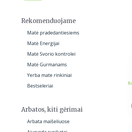
h
a
n
a
Rekomenduojame
Matė pradedantiesiems
Matė Energijai
Matė Svorio kontrolei
Matė Gurmanams
Yerba mate rinkiniai
R
Bestseleriai
Arbatos, kiti gėrimai
Arbata maišeliuose
Ajurveda sveikatai