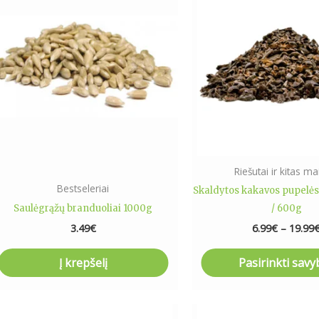
produ
has
multip
varian
The
optio
may
be
chose
on
Riešutai ir kitas ma
the
Bestseleriai
Skaldytos kakavos pupelė
produ
Saulėgrąžų branduoliai 1000g
/ 600g
page
3.49
€
6.99
€
–
19.99
Į krepšelį
Pasirinkti savy