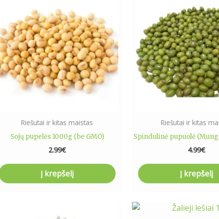
Riešutai ir kitas maistas
Riešutai ir kitas ma
Sojų pupelės 1000g (be GMO)
Spindulinė pupuolė (Mung
2.99
€
4.99
€
Į krepšelį
Į krepšelį
Price
This
range: