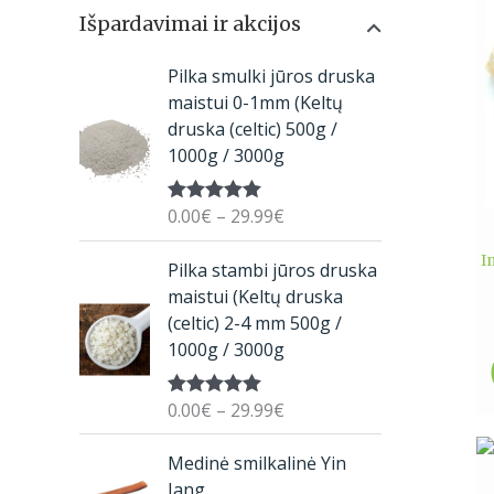
Išpardavimai ir akcijos
P
Pilka smulki jūros druska
r
maistui 0-1mm (Keltų
i
druska (celtic) 500g /
c
1000g / 3000g
e
r
0.00
€
–
29.99
€
Įvertinimas:
a
5.00
iš 5
n
P
I
Pilka stambi jūros druska
g
r
maistui (Keltų druska
e
i
(celtic) 2-4 mm 500g /
:
c
1000g / 3000g
0
e
.
r
0
0.00
€
–
29.99
€
Įvertinimas:
a
5.00
iš 5
0
n
O
C
€
Medinė smilkalinė Yin
g
r
u
t
Jang