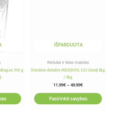
has
through
49.99€
le
multiple
ts.
variants.
The
ns
options
may
A
IŠPARDUOTA
be
n
chosen
on
s
Riešutai ir kitas maistas
the
dingas 350 g
Šviežios datulės MEDJOOL L'(1 class) 1kg
ct
product
)
/ 5kg
page
11.99
€
–
49.99
€
bes
Pasirinkti savybes