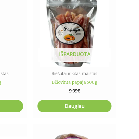
IŠPARDUOTA
istas
Riešutai ir kitas maistas
g
Džiovinta papaja 500g
9.99
€
Daugiau
Price
range:
ct
6.99€