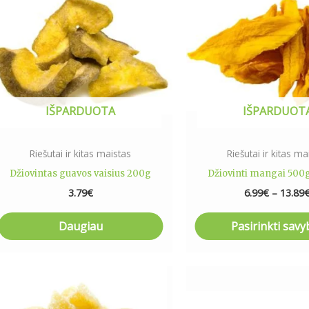
has
multip
varian
The
optio
may
IŠPARDUOTA
IŠPARDUOT
be
chose
on
Riešutai ir kitas maistas
Riešutai ir kitas ma
the
Džiovintas guavos vaisius 200g
Džiovinti mangai 500g
produ
3.79
€
6.99
€
–
13.89
page
Daugiau
Pasirinkti savy
Price
This
This
range:
product
produ
1.99€
has
has
through