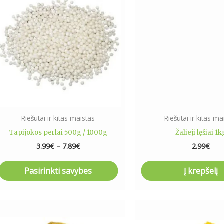
product
3.99€
has
through
7.89€
multiple
variants.
The
options
may
be
chosen
on
Riešutai ir kitas maistas
Riešutai ir kitas ma
the
Tapijokos perlai 500g / 1000g
Žalieji lęšiai 1k
product
3.99
€
–
7.89
€
2.99
€
page
Pasirinkti savybes
Į krepšelį
This
produ