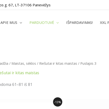
os g. 67, LT-37106 Panevėžys
APIE MUS
PARDUOTUVĖ
IŠPARDAVIMAS!
XXL 
adžia
/
Maistas, sėklos
/
Riešutai ir kitas maistas
/ Puslapis 3
ešutai ir kitas maistas
odoma 61–81 iš 81
Original
Current
This
-13%
price
price
produ