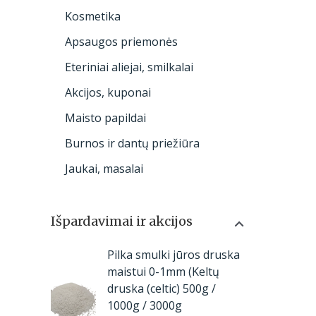
Kosmetika
Apsaugos priemonės
Eteriniai aliejai, smilkalai
Akcijos, kuponai
Maisto papildai
Burnos ir dantų priežiūra
Jaukai, masalai
Išpardavimai ir akcijos
P
Pilka smulki jūros druska
r
maistui 0-1mm (Keltų
i
druska (celtic) 500g /
c
1000g / 3000g
e