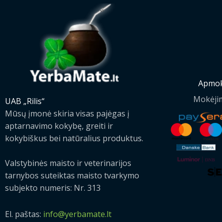
2
t
r
i
9
h
i
c
.
r
c
e
9
o
e
i
9
u
w
s
€
g
a
:
h
s
1
Apmok
2
:
.
Mokėji
UAB „Rilis“
9
1
2
Mūsų įmonė skiria visas pajėgas į
.
.
9
aptarnavimo kokybę, greiti ir
9
5
€
9
kokybiškus bei natūralius produktus.
0
.
€
€
Valstybinės maisto ir veterinarijos
.
tarnybos suteiktas maisto tvarkymo
subjekto numeris: Nr. 313
El. paštas:
info@yerbamate.lt