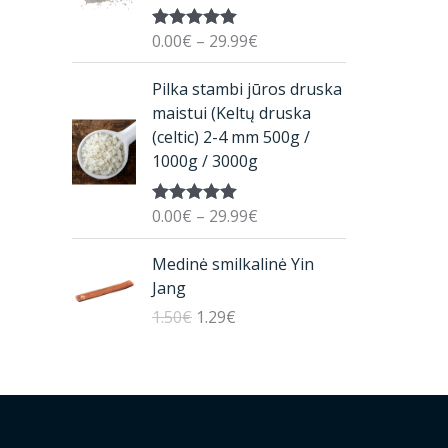
r
0.00
€
–
29.99
€
Įvertinimas:
a
5.00
iš 5
n
P
Pilka stambi jūros druska
g
r
maistui (Keltų druska
e
i
(celtic) 2-4 mm 500g /
:
c
1000g / 3000g
0
e
.
r
0
0.00
€
–
29.99
€
Įvertinimas:
a
5.00
iš 5
0
n
O
C
€
Medinė smilkalinė Yin
g
r
u
t
Jang
e
i
r
h
1.50
€
1.29
€
:
g
r
r
0
i
e
o
.
n
n
u
0
a
t
g
0
l
p
h
€
p
r