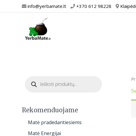
Pereiti
info@yerbamate.lt
+370 612 98228
Klaipėd
prie
turinio
P
Pr
r
o
d
Sv
u
c
t
s
Rekomenduojame
s
e
Matė pradedantiesiems
a
r
Matė Energijai
c