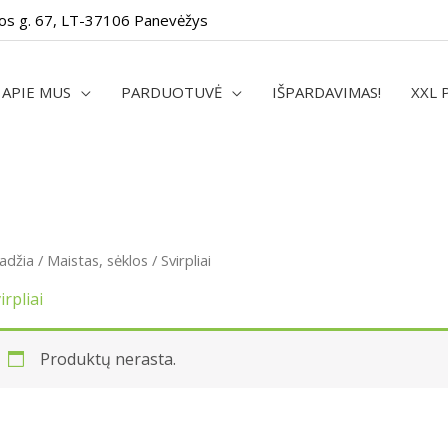
os g. 67, LT-37106 Panevėžys
APIE MUS
PARDUOTUVĖ
IŠPARDAVIMAS!
XXL 
adžia
/
Maistas, sėklos
/ Svirpliai
irpliai
Produktų nerasta.