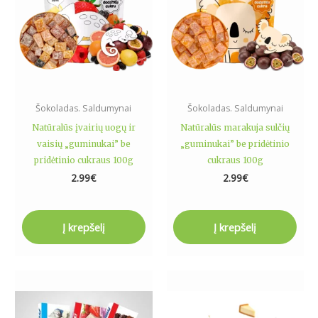
Šokoladas. Saldumynai
Šokoladas. Saldumynai
Natūralūs įvairių uogų ir
Natūralūs marakuja sulčių
vaisių „guminukai” be
„guminukai” be pridėtinio
pridėtinio cukraus 100g
cukraus 100g
2.99
€
2.99
€
Į krepšelį
Į krepšelį
Price
Price
This
This
range:
range:
product
product
1.49€
1.99€
has
has
through
through