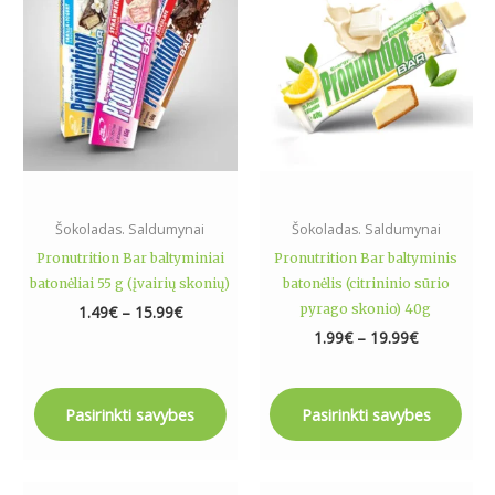
15.99€
19.99€
multiple
multiple
variants.
variants.
The
The
options
options
may
may
be
be
chosen
chosen
on
on
the
the
Šokoladas. Saldumynai
Šokoladas. Saldumynai
product
product
Pronutrition Bar baltyminiai
Pronutrition Bar baltyminis
page
page
batonėliai 55 g (įvairių skonių)
batonėlis (citrininio sūrio
pyrago skonio) 40g
1.49
€
–
15.99
€
1.99
€
–
19.99
€
Pasirinkti savybes
Pasirinkti savybes
Price
This