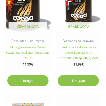
IŠPARDUOTA
IŠPARDUOTA
Šokoladas. Saldumynai
Šokoladas. Saldumynai
Ekologiška kakava Becks
Ekologiška kakava Becks
Cacao Especial Nr.3 Vietnamas
Cacao Especial Nr.4
250g
Dominikos Respublika, 250g
11.99
€
11.99
€
Daugiau
Daugiau
Price
This
range:
product
6.99€