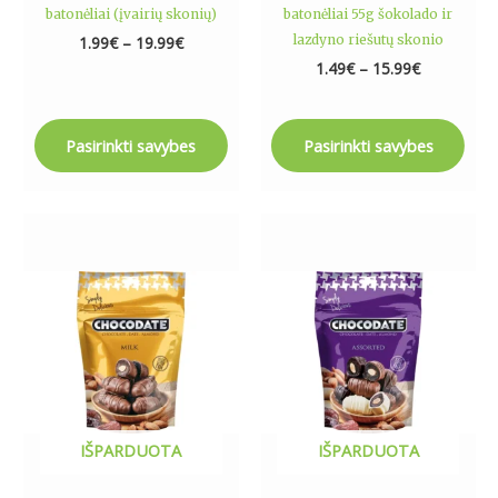
batonėliai (įvairių skonių)
batonėliai 55g šokolado ir
lazdyno riešutų skonio
1.99
€
–
19.99
€
1.49
€
–
15.99
€
Pasirinkti savybes
Pasirinkti savybes
IŠPARDUOTA
IŠPARDUOTA