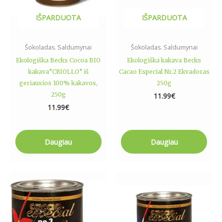
IŠPARDUOTA
IŠPARDUOTA
Šokoladas. Saldumynai
Šokoladas. Saldumynai
Ekologiška Becks Cocoa BIO
Ekologiška kakava Becks
kakava”CRIOLLO” iš
Cacao Especial Nr.2 Ekvadoras
geriausios 100% kakavos,
250g
250g
11.99
€
11.99
€
Daugiau
Daugiau