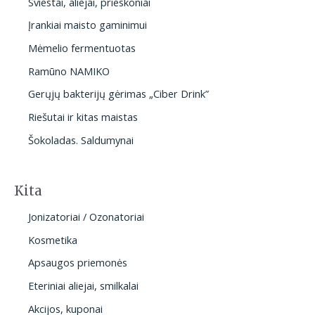
Sviestai, aliejai, prieskoniai
Įrankiai maisto gaminimui
Mėmelio fermentuotas
Ramūno NAMIKO
Gerųjų bakterijų gėrimas „Ciber Drink”
Riešutai ir kitas maistas
Šokoladas. Saldumynai
Kita
Jonizatoriai / Ozonatoriai
Kosmetika
Apsaugos priemonės
Eteriniai aliejai, smilkalai
Akcijos, kuponai