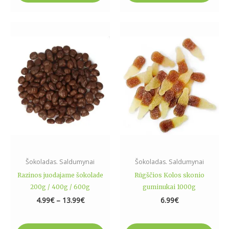
Price
This
range:
product
4.99€
has
through
13.99€
multiple
variants.
The
options
may
be
chosen
on
the
Šokoladas. Saldumynai
Šokoladas. Saldumynai
product
Razinos juodajame šokolade
Rūgščios Kolos skonio
page
200g / 400g / 600g
guminukai 1000g
4.99
€
–
13.99
€
6.99
€