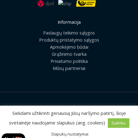
Informacija
Paslaugų teikimo sąlygos
Produktų pristatymo sąlygos
Apmokėjimo būdai
Grąžinimo tvarka
Privatumo politika
Mūsų partneriai
2026 © Visos teisės saugomos | UAB „Rilis“
Siekdami užtikrinti geriausią Jūsų naršymo patirtį, šioje
svetainėje naudojame slapukus (ang. cookies)
Sutinku
Sprendimas:
MEDIAERN
Slapukų nustatymai