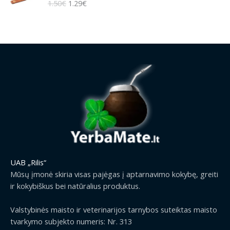
n
1.50
€
1.29
€
i
r
0
g
g
r
0
e
i
e
€
:
n
n
t
0
a
t
h
.
l
p
r
0
p
r
o
0
r
i
u
€
i
c
g
t
c
e
h
h
e
i
2
r
w
s
9
o
a
:
.
u
s
1
9
g
:
.
9
UAB „Rilis“
h
1
2
€
2
Mūsų įmonė skiria visas pajėgas į aptarnavimo kokybę, greiti
.
9
9
ir kokybiškus bei natūralius produktus.
5
€
.
0
.
9
Valstybinės maisto ir veterinarijos tarnybos suteiktas maisto
€
9
tvarkymo subjekto numeris: Nr. 313
.
€