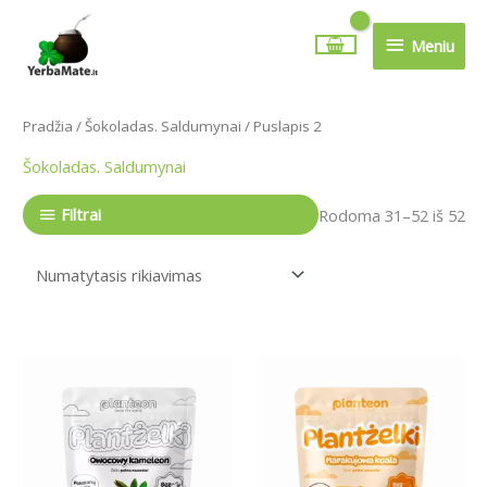
Pereiti
Meniu
prie
Meniu
turinio
Pradžia
/
Šokoladas. Saldumynai
/ Puslapis 2
Šokoladas. Saldumynai
Filtrai
Rodoma 31–52 iš 52