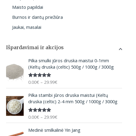
Maisto papildai
Burnos ir dantų priežiūra
Jaukai, masalai
Išpardavimai ir akcijos
P
Pilka smulki jūros druska maistui 0-1mm
r
(Keltų druska (celtic) 500g / 1000g / 3000g
i
c
0.00
€
–
29.99
€
Įvertinima
e
s:
5.00
iš 5
r
P
Pilka stambi jūros druska maistui (Keltų
a
r
druska (celtic) 2-4 mm 500g / 1000g / 3000g
n
i
g
c
e
0.00
€
–
29.99
€
Įvertinima
e
:
s:
5.00
iš 5
r
O
C
0
Medinė smilkalinė Yin Jang
a
r
u
.