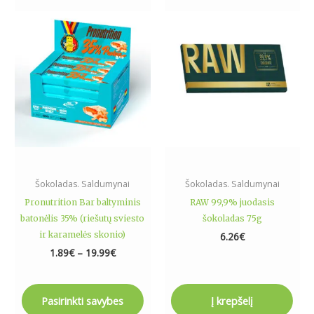
range:
product
1.89€
has
through
19.99€
multiple
variants.
The
options
may
be
chosen
on
the
Šokoladas. Saldumynai
Šokoladas. Saldumynai
product
Pronutrition Bar baltyminis
RAW 99,9% juodasis
page
batonėlis 35% (riešutų sviesto
šokoladas 75g
ir karamelės skonio)
6.26
€
1.89
€
–
19.99
€
Pasirinkti savybes
Į krepšelį