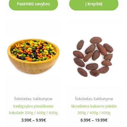
Pasirinkti savybes
Į krepšelį
Price
Price
This
This
range:
range:
product
product
3.99€
6.99€
has
has
through
through
9.99€
19.99€
multiple
multiple
variants.
variants.
The
The
options
options
may
may
be
be
chosen
chosen
on
on
the
the
Šokoladas. Saldumynai
Šokoladas. Saldumynai
product
product
Saulėgrąžos pieniškame
Skrudintos kakavos pulelės
page
page
šokolade 200g / 400g / 600g
200g / 400g / 600g
3.99
€
–
9.99
€
6.99
€
–
19.99
€