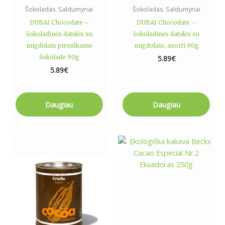
Šokoladas. Saldumynai
Šokoladas. Saldumynai
DUBAI Chocodate –
DUBAI Chocodate –
šokoladinės datulės su
šokoladinės datulės su
migdolais pieniškame
migdolais, asorti 90g
šokolade 90g
5.89
€
5.89
€
Daugiau
Daugiau