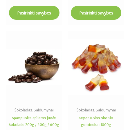
Pasirinkti savybes
Pasirinkti savybes
Price
This
range:
product
4.49€
has
through
12.99€
multiple
variants.
The
options
may
be
chosen
on
the
Šokoladas. Saldumynai
Šokoladas. Saldumynai
product
Spanguolės aplietos juodu
Super Kolos skonio
page
šokoladu 200g / 400g / 600g
guminukai 1000g