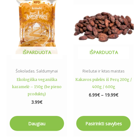
has
through
19.99€
multiple
variants.
The
options
may
be
IŠPARDUOTA
IŠPARDUOTA
chosen
on
the
Šokoladas. Saldumynai
Riešutai ir kitas maistas
product
Ekologiška veganiška
Kakavos pulelės iš Perų 200g /
page
karamelė – 150g (be pieno
400g / 600g
produktų)
6.99
€
–
19.99
€
3.99
€
Daugiau
Pasirinkti savybes