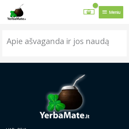
Pereiti
Meniu
prie
Meniu
turinio
Apie ašvaganda ir jos naudą