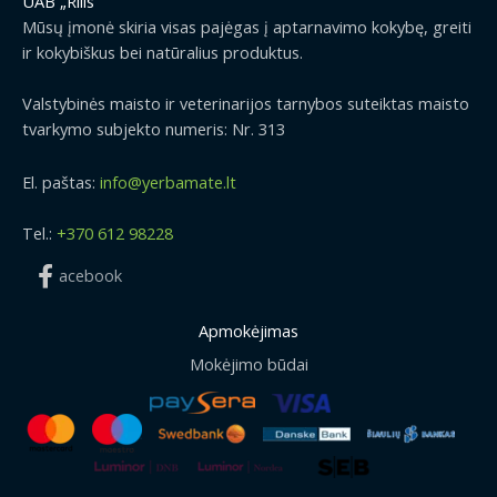
UAB „Rilis“
Mūsų įmonė skiria visas pajėgas į aptarnavimo kokybę, greiti
ir kokybiškus bei natūralius produktus.
Valstybinės maisto ir veterinarijos tarnybos suteiktas maisto
tvarkymo subjekto numeris: Nr. 313
El. paštas:
info@yerbamate.lt
Tel.:
+370 612 98228
acebook
Apmokėjimas
Mokėjimo būdai