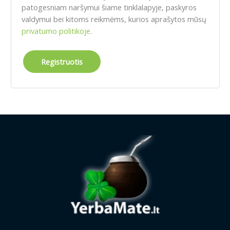
patogesniam naršymui šiame tinklalapyje, paskyros
valdymui bei kitoms reikmėms, kurios aprašytos mūsų
privatumo politikoje
.
Registruotis