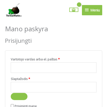
Pereiti
Meniu
prie
Meniu
turinio
Mano paskyra
Privalomas
Privalomas
Privalomas
Privalomas
Prisijungti
Vartotojo vardas arba el. paštas
*
Slaptažodis
*
Prisiminti mane