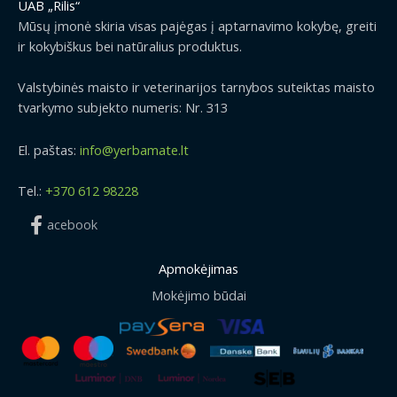
UAB „Rilis“
Mūsų įmonė skiria visas pajėgas į aptarnavimo kokybę, greiti
ir kokybiškus bei natūralius produktus.
Valstybinės maisto ir veterinarijos tarnybos suteiktas maisto
tvarkymo subjekto numeris: Nr. 313
El. paštas:
info@yerbamate.lt
Tel.:
+370 612 98228
acebook
Apmokėjimas
Mokėjimo būdai