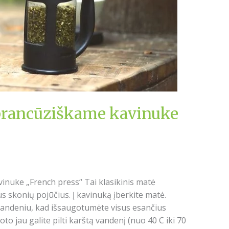
prancūziškame kavinuke
nuke „French press“ Tai klasikinis matė
 skonių pojūčius. Į kavinuką įberkite matė.
 vandeniu, kad išsaugotumėte visus esančius
oto jau galite pilti karštą vandenį (nuo 40 C iki 70