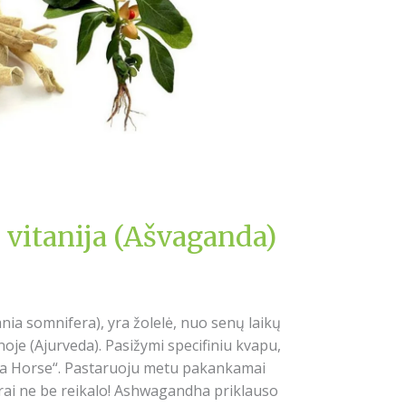
vitanija (Ašvaganda)
ia somnifera), yra žolelė, nuo senų laikų
oje (Ajurveda). Pasižymi specifiniu kvapu,
f a Horse“. Pastaruoju metu pakankamai
ikrai ne be reikalo! Ashwagandha priklauso