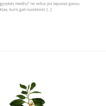
yvybės medžiu“ ne veltui: jos lapuose gausu
tas, kuris gali nustebinti: […]