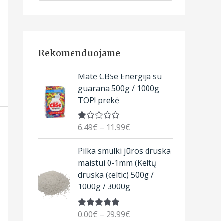
Rekomenduojame
P
Matė CBSe Energija su
r
guarana 500g / 1000g
i
TOP! prekė
c
e
6.49
€
–
11.99
€
Įv
r
ert
a
ini
P
Pilka smulki jūros druska
m
n
r
a
maistui 0-1mm (Keltų
g
s
i
druska (celtic) 500g /
:
e
c
1.
1000g / 3000g
:
00
e
iš
6
r
5
.
0.00
€
–
29.99
€
Įvertinimas:
a