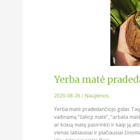
Yerba matė praded
2020-08-26
/
Naujienos
Yerba matė pradedančiojo gidas Taigi
vadinamą “žalioji matė”, “arbata mat
ar kokią matę pasirinkti ir kaip ją atsk
vienas labiausiai ir plačiausiai žino