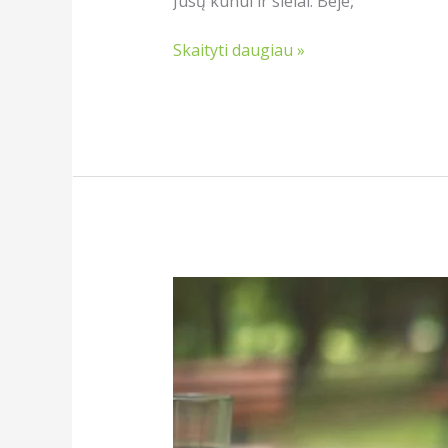
Jūsų kūnui ir sielai. Beje,
Skaityti daugiau »
Matė
paruošimas
prancūziškame
kavinuke
„French
press“