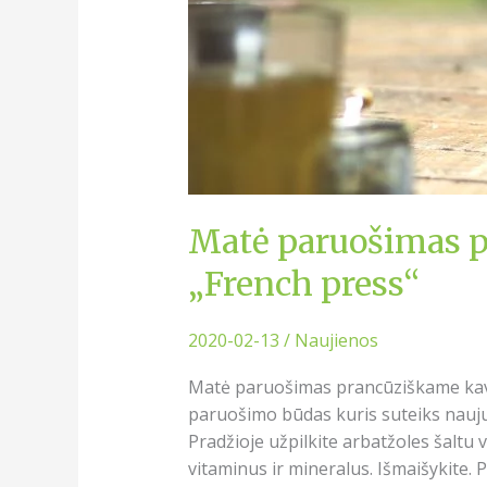
Matė paruošimas 
„French press“
2020-02-13
/
Naujienos
Matė paruošimas prancūziškame kavi
paruošimo būdas kuris suteiks naujus
Pradžioje užpilkite arbatžoles šaltu
vitaminus ir mineralus. Išmaišykite. P