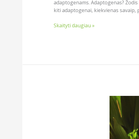
adaptogenams. Adaptogenas? Žodis su
kiti adaptogenai, kiekvienas savaip,
Skaityti daugiau »
Yerba
matė
pradedančiojo
gidas