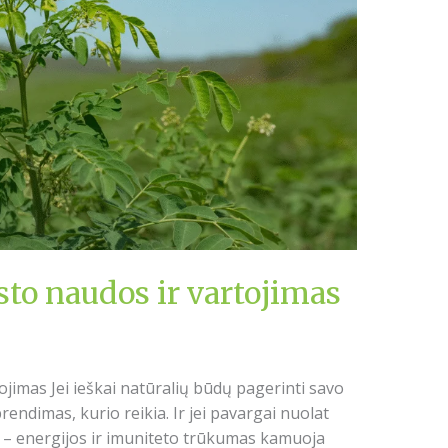
to naudos ir vartojimas
jimas Jei ieškai natūralių būdų pagerinti savo
rendimas, kurio reikia. Ir jei pavargai nuolat
s – energijos ir imuniteto trūkumas kamuoja