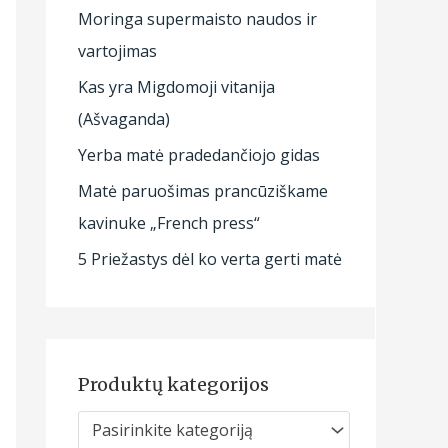
Moringa supermaisto naudos ir
vartojimas
Kas yra Migdomoji vitanija
(Ašvaganda)
Yerba matė pradedančiojo gidas
Matė paruošimas prancūziškame
kavinuke „French press“
5 Priežastys dėl ko verta gerti matė
Produktų kategorijos
Pasirinkite kategoriją