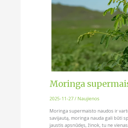
vartojimas
Moringa supermais
2025-11-27
/
Naujienos
Moringa supermaisto naudos ir varto
savijautą, moringa nauda gali būti sp
jaustis apsnūdęs, žinok, tu ne viena