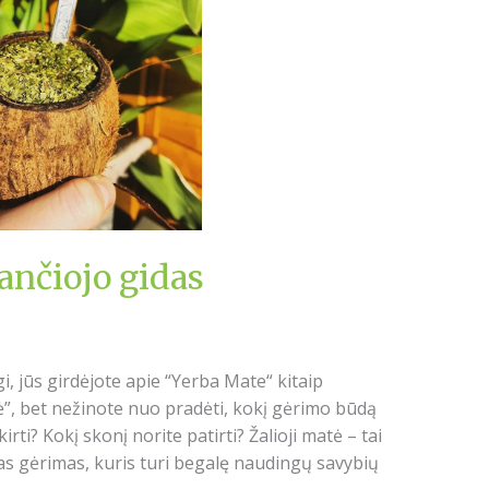
ančiojo gidas
, jūs girdėjote apie “Yerba Mate“ kitaip
ė”, bet nežinote nuo pradėti, kokį gėrimo būdą
irti? Kokį skonį norite patirti? Žalioji matė – tai
mas gėrimas, kuris turi begalę naudingų savybių