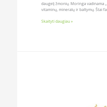
daugelį žmonių. Moringa vadinama „g
vitaminų, mineralų ir baltymų. Štai fak
Skaityti daugiau »
Kas
yra
Migdomoji
vitanija
(Ašvaganda)