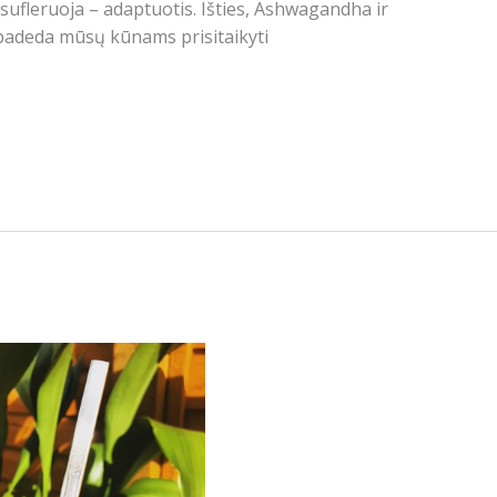
fleruoja – adaptuotis. Išties, Ashwagandha ir
 padeda mūsų kūnams prisitaikyti