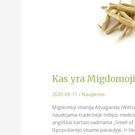
Kas yra Migdomoji 
2020-09-11
/
Naujienos
Migdomoji vitanija Ašvaganda (Withan
naudojama tradicinėje Indijos medicin
angliškai kartais vadinama „Smell o
išpopuliarėjo visame pasaulyje, ir t