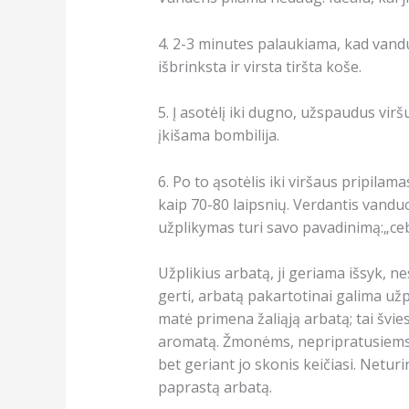
4. 2-3 minutes palaukiama, kad vanduo
išbrinksta ir virsta tiršta koše.
5. Į asotėlį iki dugno, užspaudus vir
įkišama bombilija.
6. Po to ąsotėlis iki viršaus pripila
kaip 70-80 laipsnių. Verdantis vanduo 
užplikymas turi savo pavadinimą:„ceb
Užplikius arbatą, ji geriama išsyk, ne
gerti, arbatą pakartotinai galima užp
matė primena žaliąją arbatą; tai švies
aromatą. Žmonėms, nepripratusiems p
bet geriant jo skonis keičiasi. Neturin
paprastą arbatą.