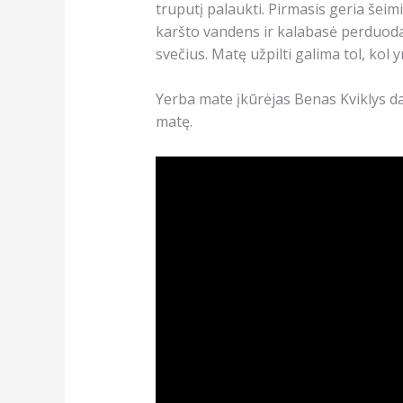
truputį palaukti. Pirmasis geria šeim
karšto vandens ir kalabasė perduoda
svečius. Matę užpilti galima tol, kol y
Yerba mate įkūrėjas Benas Kviklys da
matę.