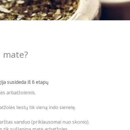
a mate?
ja susideda iš 6 etapų
tės arbatžolėmis.
tžolės liestų tik vieną indo sienelę.
 karštas vanduo (priklausomai nuo skonio).
is tik sušlapina matė arbatžoles.