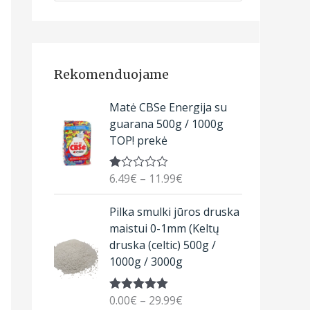
Rekomenduojame
P
Matė CBSe Energija su
r
guarana 500g / 1000g
i
TOP! prekė
c
e
6.49
€
–
11.99
€
Įv
r
ert
a
ini
P
Pilka smulki jūros druska
m
n
r
a
maistui 0-1mm (Keltų
g
s
i
druska (celtic) 500g /
:
e
c
1.
1000g / 3000g
:
00
e
iš
6
r
5
.
0.00
€
–
29.99
€
Įvertinimas:
a