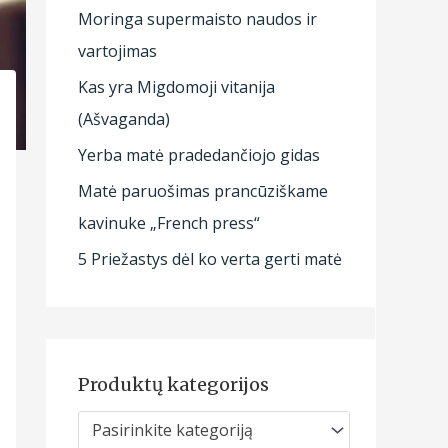
Moringa supermaisto naudos ir
vartojimas
Kas yra Migdomoji vitanija
(Ašvaganda)
Yerba matė pradedančiojo gidas
Matė paruošimas prancūziškame
kavinuke „French press“
5 Priežastys dėl ko verta gerti matė
Produktų kategorijos
Pasirinkite kategoriją