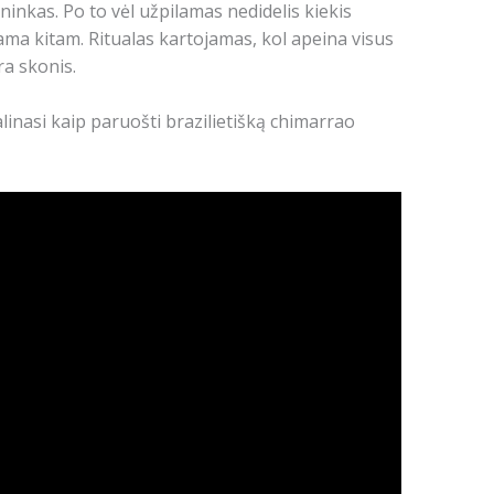
ininkas. Po to vėl užpilamas nedidelis kiekis
ma kitam. Ritualas kartojamas, kol apeina visus
ra skonis.
linasi kaip paruošti brazilietišką chimarrao