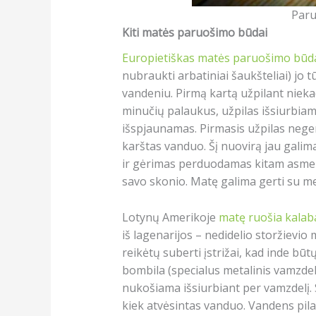
Paru
Kiti matės paruošimo būdai
Europietiškas matės paruošimo būd
nubraukti arbatiniai šaukšteliai) jo 
vandeniu. Pirmą kartą užpilant niek
minučių palaukus, užpilas išsiurbiam
išspjaunamas. Pirmasis užpilas neger
karštas vanduo. Šį nuovirą jau galim
ir gėrimas perduodamas kitam asmeni
savo skonio. Matę galima gerti su m
Lotynų Amerikoje
matę ruošia kalab
iš lagenarijos – nedidelio storžievi
reikėtų suberti įstrižai, kad inde bū
bombila (specialus metalinis vamzdeli
nukošiama išsiurbiant per vamzdelį. 
kiek atvėsintas vanduo. Vandens pila