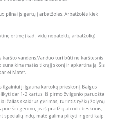
 pilnai įsigertų į arbatžoles. Arbatžolės kiek
šutinę ertmę (kad į vidų nepatektų arbatžolių)
mas karšto vandens.Vanduo turi būti ne karštesnis
sunaikina matės tikrąjį skonį ir apkartina ją. Šis
ar el Mate“.
s ilgainiui ji įgauna kartoką prieskonį. Baigus
likyti dar 1-2 kartus. Iš pirmo žvilgsnio paruošta
iai žalias skaidrus gėrimas, turintis ryškų žolynų
rie šio gėrimo, jis iš pradžių atrodo beskonis,
t specialių indų, matė galima plikyti ir gerti kaip