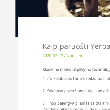
Kaip paruošti Yerb
2020-02-13
/
Naujienos
Klasikinė matės užplikymo technologi
1. 2/3 kalabasos tūrio užpildoma ma
2. Kalabasa paverčiama taip, kad arba
3. Į indą palengva pilamas šaltas ar
Vandens pilama nedaug. Idealu, kai j