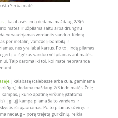
ošta Yerba matė
as
: Į kalabasės indą dedama maždaug 2/3(6
tūrio matės ir užpilama šaltu arba drungnu
ada nenaudojamas verdantis vanduo. Keletą
as per metalinį vamzdelį-bombilą ir
iamas, nes yra labai kartus. Po to į indą pilamas
a gerti, o išgėrus vanduo vėl pilamas ant matės,
ui. Taip daroma iki tol, kol matė nepraranda
edumi.
asėje
. Į kalabasę (calebasse arba cuia, gaminama
o moliūgo,) dedama maždaug 2/3 indo matės. Žolę
tų kampas, į kurio apatinę viršūnę įstatoma
s). Į gilųjį kampą pilama šalto vandens ir
Skystis išspjaunamas. Po to pilamas užviręs ir
ma nedaug – porą trejetą gurkšnių, reikia