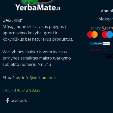
Apmok
Mokėji
UAB „Rilis“
Mūsų įmonė skiria visas pajėgas į
aptarnavimo kokybę, greiti ir
kokybiškus bei natūralius produktus.
Valstybinės maisto ir veterinarijos
tarnybos suteiktas maisto tvarkymo
subjekto numeris: Nr. 313
El. paštas:
info@yerbamate.lt
Tel.:
+370 612 98228
acebook