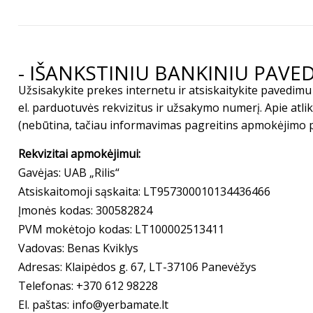
- IŠANKSTINIU BANKINIU PAVE
Užsisakykite prekes internetu ir atsiskaitykite pavedi
el. parduotuvės rekvizitus ir užsakymo numerį. Apie atl
(nebūtina, tačiau informavimas pagreitins apmokėjimo 
Rekvizitai apmokėjimui:
Gavėjas: UAB „Rilis“
Atsiskaitomoji sąskaita: LT957300010134436466
Įmonės kodas: 300582824
PVM mokėtojo kodas: LT100002513411
Vadovas: Benas Kviklys
Adresas: Klaipėdos g. 67, LT-37106 Panevėžys
Telefonas: +370 612 98228
El. paštas: info@yerbamate.lt