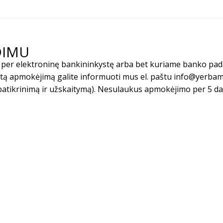
DIMU
mu per elektroninę bankininkystę arba bet kuriame banko pa
iktą apmokėjimą galite informuoti mus el. paštu info@yerbam
patikrinimą ir užskaitymą). Nesulaukus apmokėjimo per 5 d