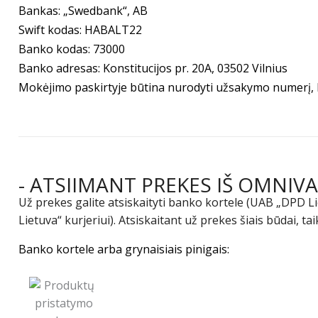
Bankas: „Swedbank“, AB
Swift kodas: HABALT22
Banko kodas: 73000
Banko adresas: Konstitucijos pr. 20A, 03502 Vilnius
Mokėjimo paskirtyje būtina nurodyti užsakymo numerį, k
- ATSIIMANT PREKES IŠ OMNI
Už prekes galite atsiskaityti banko kortele (UAB „DPD L
Lietuva“ kurjeriui). Atsiskaitant už prekes šiais būdai, 
Banko kortele arba grynaisiais pinigais: