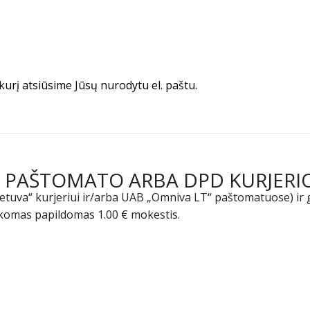
urį atsiūsime Jūsų nurodytu el. paštu.
VA PAŠTOMATO ARBA DPD KURJERI
ietuva“ kurjeriui ir/arba UAB „Omniva LT“ paštomatuose) ir 
taikomas papildomas 1.00 € mokestis.