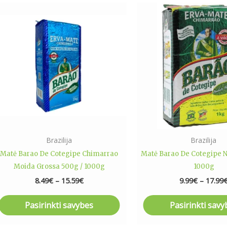
Price
This
This
range:
product
produ
8.49€
has
has
through
15.59€
multiple
multip
variants.
varian
The
The
options
optio
may
may
be
be
chosen
chose
on
on
Brazilija
Brazilija
the
the
Matė Barao De Cotegipe Chimarrao
Matė Barao De Cotegipe N
product
produ
Moida Grossa 500g / 1000g
1000g
page
page
8.49
€
–
15.59
€
9.99
€
–
17.99
Pasirinkti savybes
Pasirinkti savy