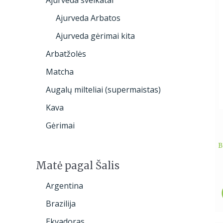
Ajurveda Arbatos
Ajurveda gėrimai kita
Arbatžolės
Matcha
Augalų milteliai (supermaistas)
Kava
Gėrimai
B
Matė pagal Šalis
Argentina
Brazilija
Ekvadoras