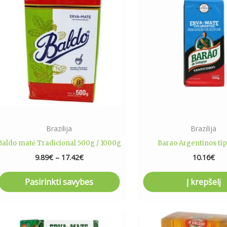
9.89€
has
through
17.42€
multiple
variants.
The
options
may
be
chosen
on
the
Brazilija
Brazilija
product
Baldo matė Tradicional 500g / 1000g
Barao Argentinos ti
page
9.89
€
–
17.42
€
10.16
€
Pasirinkti savybes
Į krepšelį