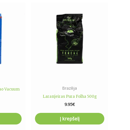
Brazilija
rao Vacuum
Laranjeiras Pura Folha 500g
9.95
€
Į krepšelį