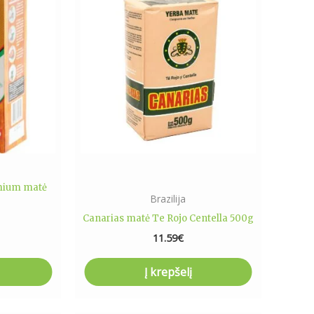
mium matė
Brazilija
Canarias matė Te Rojo Centella 500g
11.59
€
Į krepšelį