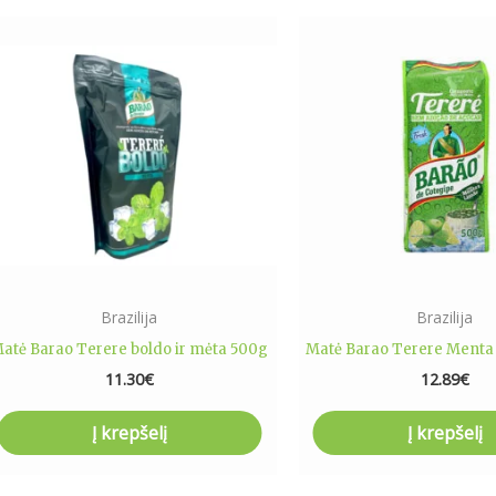
Brazilija
Brazilija
atė Barao Terere boldo ir mėta 500g
Matė Barao Terere Menta
11.30
€
12.89
€
Į krepšelį
Į krepšelį