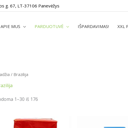
os g. 67, LT-37106 Panevėžys
APIE MUS
PARDUOTUVĖ
IŠPARDAVIMAS!
XXL 
adžia
/ Brazilija
azilija
odoma 1–30 iš 176
Price
This
range:
product