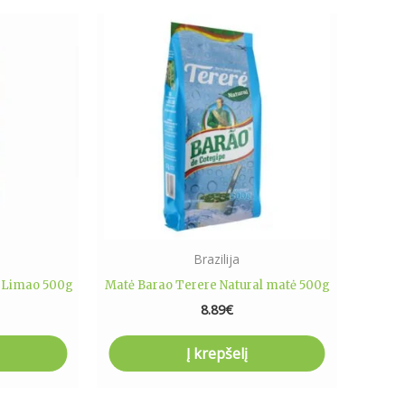
Brazilija
 Limao 500g
Matė Barao Terere Natural matė 500g
8.89
€
Į krepšelį