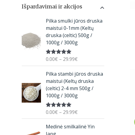
Išpardavimai ir akcijos
P
Pilka smulki jūros druska
r
maistui 0-1mm (Keltų
i
druska (celtic) 500g /
c
1000g / 3000g
e
r
0.00
€
–
29.99
€
Įvertinimas:
a
5.00
iš 5
n
P
Pilka stambi jūros druska
g
r
maistui (Keltų druska
e
i
(celtic) 2-4 mm 500g /
:
c
1000g / 3000g
0
e
.
r
0
0.00
€
–
29.99
€
Įvertinimas:
a
5.00
iš 5
0
n
O
C
€
Medinė smilkalinė Yin
g
r
u
t
Jang