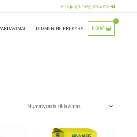
Prisijungti/Registruotis
PARDAVIMAI
DIDMENINĖ PREKYBA
0.00
€
Price
This
range:
product