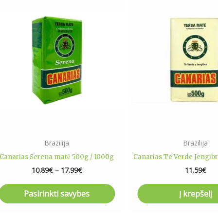
Price
This
range:
product
10.89€
has
through
17.99€
multiple
variants.
The
options
may
be
chosen
on
the
Brazilija
Brazilija
product
Canarias Serena matė 500g / 1000g
Canarias Te Verde Jengib
page
10.89
€
–
17.99
€
11.59
€
Pasirinkti savybes
Į krepšelį