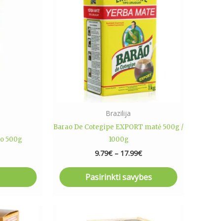
9.79€
has
through
17.99€
multiple
variants.
The
options
may
be
chosen
on
Brazilija
the
Barao De Cotegipe EXPORT matė 500g /
product
po 500g
1000g
page
9.79
€
–
17.99
€
Pasirinkti savybes