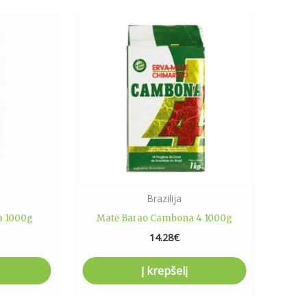
Brazilija
a 1000g
Matė Barao Cambona 4 1000g
14.28
€
Į krepšelį