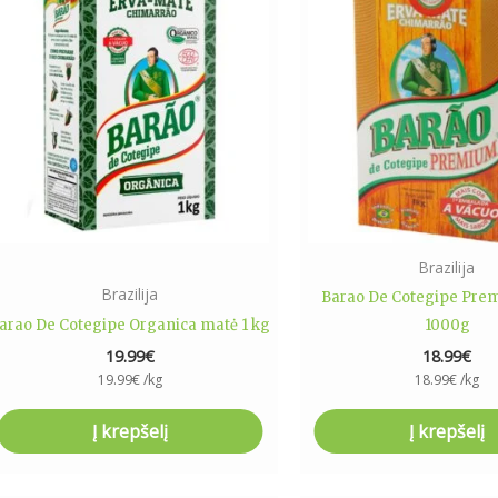
Brazilija
Brazilija
Barao De Cotegipe Pre
arao De Cotegipe Organica matė 1 kg
1000g
19.99
€
18.99
€
19.99
€
/kg
18.99
€
/kg
Į krepšelį
Į krepšelį