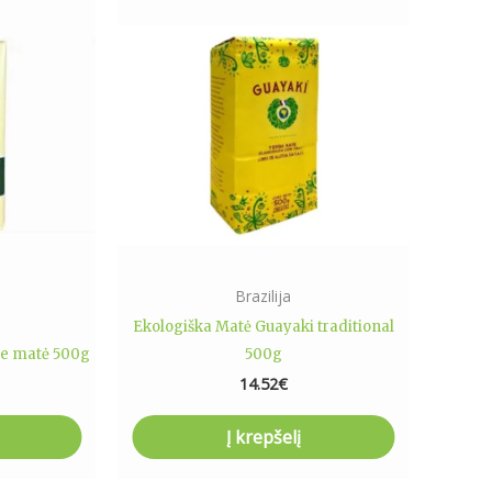
Brazilija
Ekologiška Matė Guayaki traditional
re matė 500g
500g
14.52
€
Į krepšelį