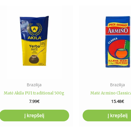
Brazilija
Brazilija
Matė Akila PU1 traditional 500g
Matė Armino Classic
7.99
€
15.48
€
Į krepšelį
Į krepšelį