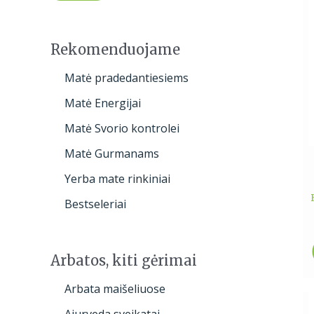
h
a
n
a
Rekomenduojame
Matė pradedantiesiems
Matė Energijai
Matė Svorio kontrolei
Matė Gurmanams
Yerba mate rinkiniai
Bestseleriai
Arbatos, kiti gėrimai
Arbata maišeliuose
Ajurveda sveikatai