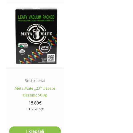
Bestseleriai
Meta Mate „23” Terere
Organic 500g
15.89
€
31.78
€
/kg
Į krepšelį