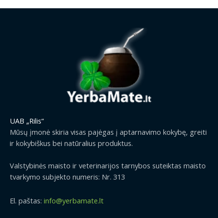
UAB „Rilis“
Mūsų įmonė skiria visas pajėgas į aptarnavimo kokybę, greiti
ir kokybiškus bei natūralius produktus.
Valstybinės maisto ir veterinarijos tarnybos suteiktas maisto
tvarkymo subjekto numeris: Nr. 313
El. paštas:
info@yerbamate.lt