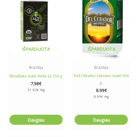
IŠPARDUOTA
IŠPARDUOTA
Brazilija
Brazilija
Del Cebador Intenso matė 500
Skrudinta matė Meta 42 250 g
g.
7.98
€
31.92
€
/kg
8.99
€
8.99
€
/kg
Daugiau
Daugiau