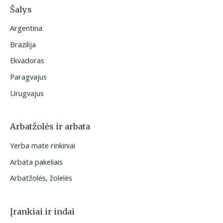
Šalys
Argentina
Brazilija
Ekvadoras
Paragvajus
Urugvajus
Arbatžolės ir arbata
Yerba mate rinkiniai
Arbata pakeliais
Arbatžolės, žolelės
Įrankiai ir indai