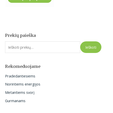
Prekių paieška
I
e
Ieškoti
š
k
o
Rekomeduojame
t
Pradedantiesiems
i
Norintiems energijos
:
Metantiems svorį
Gurmanams