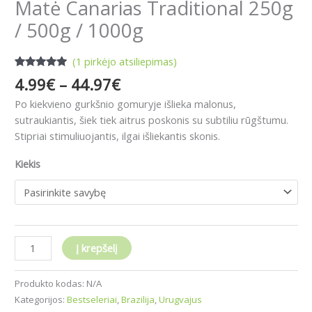
Matė Canarias Traditional 250g
/ 500g / 1000g
(
1
pirkėjo atsiliepimas)
Įvertinimas:
1
4.99
€
–
44.97
€
5.00
iš 5
(viso
Po kiekvieno gurkšnio gomuryje išlieka malonus,
įvertinimų:
)
sutraukiantis, šiek tiek aitrus poskonis su subtiliu rūgštumu.
Stipriai stimuliuojantis, ilgai išliekantis skonis.
Kiekis
Į krepšelį
Produkto kodas:
N/A
Kategorijos:
Bestseleriai
,
Brazilija
,
Urugvajus