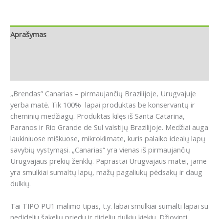
Aprašymas
Papildoma informacija
Atsiliepimai (1)
„Brendas” Canarias – pirmaujančių Brazilijoje, Urugvajuje
yerba matė. Tik 100% lapai produktas be konservantų ir
cheminių medžiagų. Produktas kilęs iš Santa Catarina,
Paranos ir Rio Grande de Sul valstijų Brazilijoje. Medžiai auga
laukiniuose miškuose, mikroklimate, kuris palaiko idealų lapų
savybių vystymąsi. „Canarias“ yra vienas iš pirmaujančių
Urugvajaus prekių ženklų. Paprastai Urugvajaus matei, jame
yra smulkiai sumaltų lapų, mažų pagaliukų pėdsakų ir daug
dulkių.
Tai TIPO PU1 malimo tipas, t.y. labai smulkiai sumalti lapai su
nedideliu šakelių priedu ir dideliu dulkių kiekiu.
Džiovinti