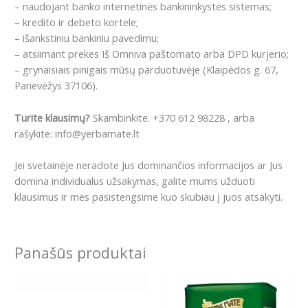
– naudojant banko internetinės bankininkystės sistemas;
– kredito ir debeto kortele;
– išankstiniu bankiniu pavedimu;
– atsiimant prekes Iš Omniva paštomato arba DPD kurjerio;
– grynaisiais pinigais mūsų parduotuvėje (Klaipėdos g. 67,
Panevėžys 37106).
Turite klausimų?
Skambinkite: +370 612 98228 , arba
rašykite: info@yerbamate.lt
Jei svetainėje neradote Jus dominančios informacijos ar Jus
domina individualus užsakymas, galite mums užduoti
klausimus ir mes pasistengsime kuo skubiau į juos atsakyti.
Panašūs produktai