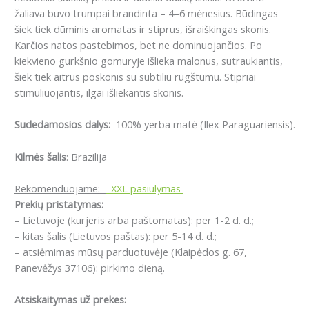
žaliava buvo trumpai brandinta – 4–6 mėnesius.
B
ūdingas
šiek tiek dūminis aromatas ir stiprus, išraiškingas skonis.
Karčios natos pastebimos, bet ne dominuojančios.
Po
kiekvieno gurkšnio gomuryje išlieka malonus, sutraukiantis,
šiek tiek aitrus poskonis su subtiliu rūgštumu.
Stipriai
stimuliuojantis, ilgai išliekantis skonis.
Sudedamosios dalys:
100% yerba matė (Ilex Paraguariensis).
Kilmės šalis
: Brazilija
Rekomenduojame:
XXL pasiūlymas
Prekių pristatymas:
– Lietuvoje (kurjeris arba paštomatas): per 1-2 d. d.;
– kitas šalis (Lietuvos paštas): per 5-14 d. d.;
– atsiėmimas mūsų parduotuvėje (Klaipėdos g. 67,
Panevėžys 37106): pirkimo dieną.
Atsiskaitymas už prekes: