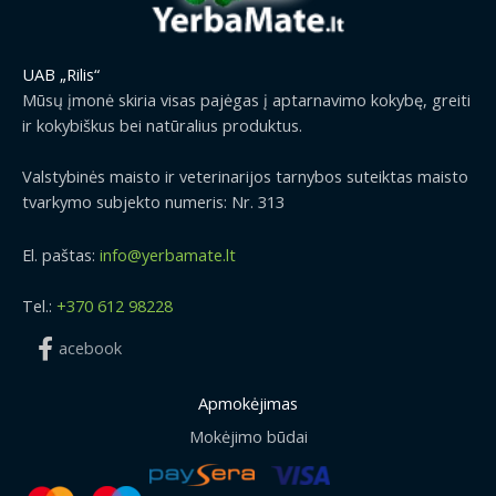
UAB „Rilis“
Mūsų įmonė skiria visas pajėgas į aptarnavimo kokybę, greiti
ir kokybiškus bei natūralius produktus.
Valstybinės maisto ir veterinarijos tarnybos suteiktas maisto
tvarkymo subjekto numeris: Nr. 313
El. paštas:
info@yerbamate.lt
Tel.:
+370 612 98228
acebook
Apmokėjimas
Mokėjimo būdai