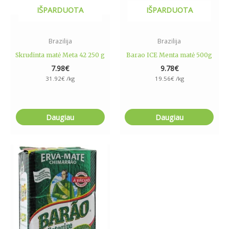
IŠPARDUOTA
IŠPARDUOTA
Brazilija
Brazilija
Skrudinta matė Meta 42 250 g
Barao ICE Menta matė 500g
7.98
€
9.78
€
31.92
€
/kg
19.56
€
/kg
Daugiau
Daugiau
Price
This
range:
product
9.99€
has
through
17.99€
multiple
variants.
The
options