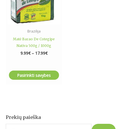
may
be
chosen
on
the
Brazilija
product
Matė Barao De Cotegipe
page
Nativa 500g / 1000g
9.99
€
–
17.99
€
Pasirinkti savybes
Prekių paieška
I
e