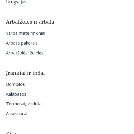
Urugvajus
Arbatžolės ir arbata
Yerba mate rinkiniai
Arbata pakeliais
Arbatžolės, žolelės
Įrankiai ir indai
Bombilos
Kalabasos
Termosai, virduliai
Aksesuarai
Kita