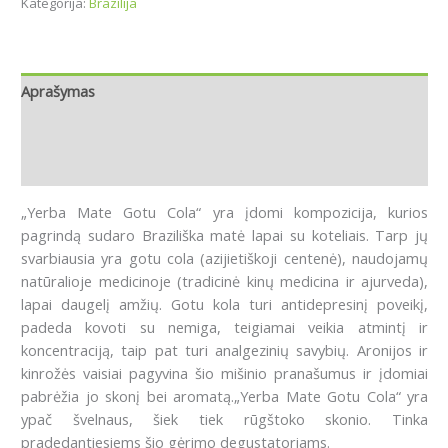
Kategorija:
Brazilija
Aprašymas
Papildoma informacija
Atsiliepimai (0)
„Yerba Mate Gotu Cola“ yra įdomi kompozicija, kurios
pagrindą sudaro Braziliška matė lapai su koteliais. Tarp jų
svarbiausia yra gotu cola (azijietiškoji centenė), naudojamų
natūralioje medicinoje (tradicinė kinų medicina ir ajurveda),
lapai daugelį amžių. Gotu kola turi antidepresinį poveikį,
padeda kovoti su nemiga, teigiamai veikia atmintį ir
koncentraciją, taip pat turi analgezinių savybių. Aronijos ir
kinrožės vaisiai pagyvina šio mišinio pranašumus ir įdomiai
pabrėžia jo skonį bei aromatą.„Yerba Mate Gotu Cola“ yra
ypač švelnaus, šiek tiek rūgštoko skonio. Tinka
pradedantiesiems šio gėrimo degustatoriams.