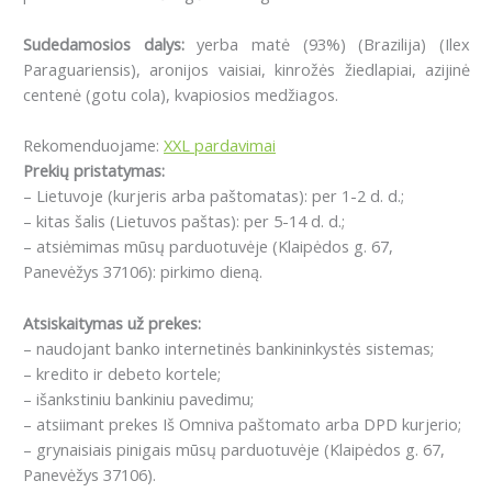
Sudedamosios dalys:
yerba matė (93%) (Brazilija) (Ilex
Paraguariensis), aronijos vaisiai, kinrožės žiedlapiai, azijinė
centenė (gotu cola), kvapiosios medžiagos.
Rekomenduojame:
XXL pardavimai
Prekių pristatymas:
– Lietuvoje (kurjeris arba paštomatas): per 1-2 d. d.;
– kitas šalis (Lietuvos paštas): per 5-14 d. d.;
– atsiėmimas mūsų parduotuvėje (Klaipėdos g. 67,
Panevėžys 37106): pirkimo dieną.
Atsiskaitymas už prekes:
– naudojant banko internetinės bankininkystės sistemas;
– kredito ir debeto kortele;
– išankstiniu bankiniu pavedimu;
– atsiimant prekes Iš Omniva paštomato arba DPD kurjerio;
– grynaisiais pinigais mūsų parduotuvėje (Klaipėdos g. 67,
Panevėžys 37106).