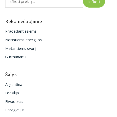
Ieškoti
š
k
o
Rekomeduojame
t
Pradedantiesiems
i
Norintiems energijos
:
Metantiems svorį
Gurmanams
Šalys
Argentina
Brazilija
Ekvadoras
Paragvajus