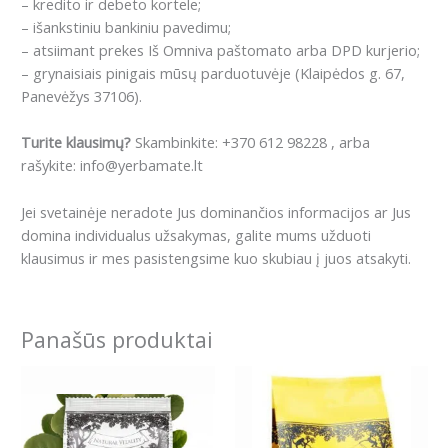
– kredito ir debeto kortele;
– išankstiniu bankiniu pavedimu;
– atsiimant prekes Iš Omniva paštomato arba DPD kurjerio;
– grynaisiais pinigais mūsų parduotuvėje (Klaipėdos g. 67,
Panevėžys 37106).
Turite klausimų?
Skambinkite: +370 612 98228 , arba
rašykite: info@yerbamate.lt
Jei svetainėje neradote Jus dominančios informacijos ar Jus
domina individualus užsakymas, galite mums užduoti
klausimus ir mes pasistengsime kuo skubiau į juos atsakyti.
Panašūs produktai