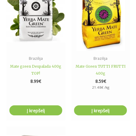
Brazilija
Brazilija
Mate green Despalada 400g
Mate Green TUTTI FRUTTI
TOP!
400g
8.99
€
8.59
€
21.48
€
/kg
Į krepšelį
Į krepšelį