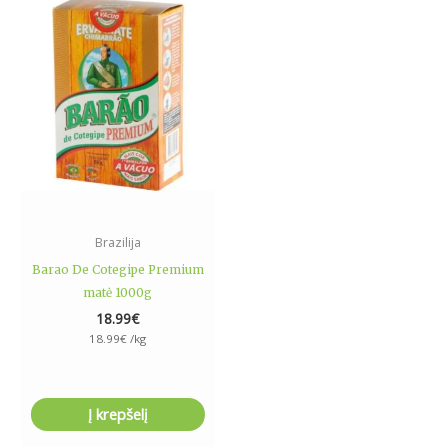
Brazilija
Barao De Cotegipe Premium
matė 1000g
18.99
€
18.99
€
/kg
Į krepšelį