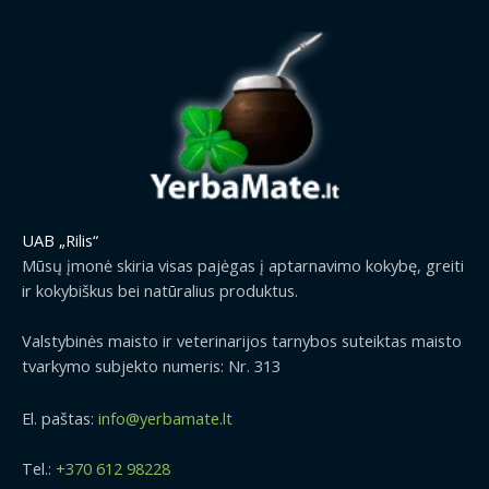
UAB „Rilis“
Mūsų įmonė skiria visas pajėgas į aptarnavimo kokybę, greiti
ir kokybiškus bei natūralius produktus.
Valstybinės maisto ir veterinarijos tarnybos suteiktas maisto
tvarkymo subjekto numeris: Nr. 313
El. paštas:
info@yerbamate.lt
Tel.:
+370 612 98228