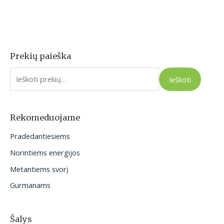
Prekių paieška
I
e
Ieškoti
š
k
o
Rekomeduojame
t
Pradedantiesiems
i
Norintiems energijos
:
Metantiems svorį
Gurmanams
Šalys