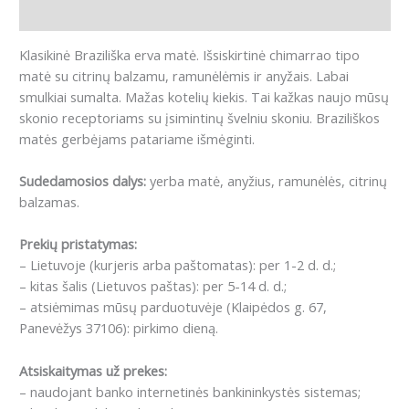
Atsiliepimai (0)
Klasikinė Braziliška erva matė. Išsiskirtinė chimarrao tipo
matė su citrinų balzamu, ramunėlėmis ir anyžais. Labai
smulkiai sumalta. Mažas kotelių kiekis. Tai kažkas naujo mūsų
skonio receptoriams su įsimintinų švelniu skoniu. Braziliškos
matės gerbėjams patariame išmėginti.
Sudedamosios dalys:
yerba matė, anyžius, ramunėlės, citrinų
balzamas.
Prekių pristatymas:
– Lietuvoje (kurjeris arba paštomatas): per 1-2 d. d.;
– kitas šalis (Lietuvos paštas): per 5-14 d. d.;
– atsiėmimas mūsų parduotuvėje (Klaipėdos g. 67,
Panevėžys 37106): pirkimo dieną.
Atsiskaitymas už prekes:
– naudojant banko internetinės bankininkystės sistemas;