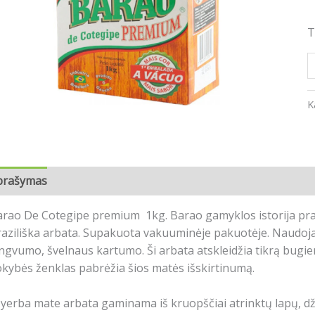
T
K
prašymas
Papildoma informacija
Atsiliepimai (0)
rao De Cotegipe premium 1kg. Barao gamyklos istorija pras
aziliška arbata. Supakuota vakuuminėje pakuotėje. Naudojami 
ngvumo, švelnaus kartumo. Ši arbata atskleidžia tikrą bugi
kybės ženklas pabrėžia šios matės išskirtinumą.
 yerba mate arbata gaminama iš kruopščiai atrinktų lapų, 