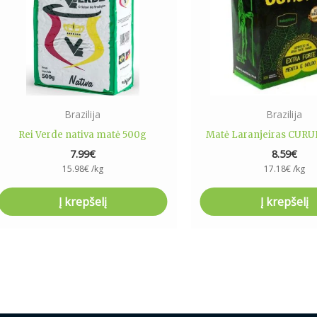
Brazilija
Brazilija
Rei Verde nativa matė 500g
Matė Laranjeiras CURU
7.99
€
8.59
€
15.98
€
/kg
17.18
€
/kg
Į krepšelį
Į krepšelį