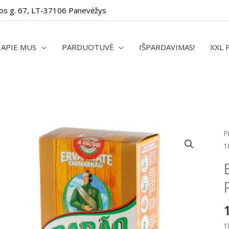
os g. 67, LT-37106 Panevėžys
APIE MUS
PARDUOTUVĖ
IŠPARDAVIMAS!
XXL 
p
P
k
1
B
D
C
P
m
1
1