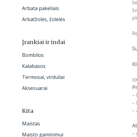
be
Arbata pakeliais
šv
pl
Arbatžolės, žolelės
R
Įrankiai ir indai
S
Bombilos
Ki
Kalabasos
Termosai, virduliai
X
Pr
Aksesuarai
– 
– 
– 
Kita
Maistas
At
– 
Maisto gaminimui