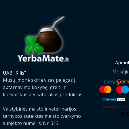
Apmok
Mokėji
UAB „Rilis“
Mūsų įmonė skiria visas pajėgas į
aptarnavimo kokybę, greiti ir
kokybiškus bei natūralius produktus.
Valstybinės maisto ir veterinarijos
tarnybos suteiktas maisto tvarkymo
subjekto numeris: Nr. 313