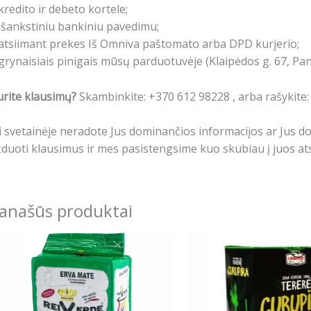
kredito ir debeto kortele;
išankstiniu bankiniu pavedimu;
atsiimant prekes Iš Omniva paštomato arba DPD kurjerio;
grynaisiais pinigais mūsų parduotuvėje (Klaipėdos g. 67, Pa
rite klausimų?
Skambinkite: +370 612 98228 , arba rašykite
i svetainėje neradote Jus dominančios informacijos ar Jus 
duoti klausimus ir mes pasistengsime kuo skubiau į juos ats
anašūs produktai