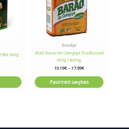
The
options
may
be
chosen
on
Brazilija
the
Matė Barao De Cotegipe Tradicional
PIRA 500g
product
500g / 1000g
page
10.19
€
–
17.99
€
Pasirinkti savybes