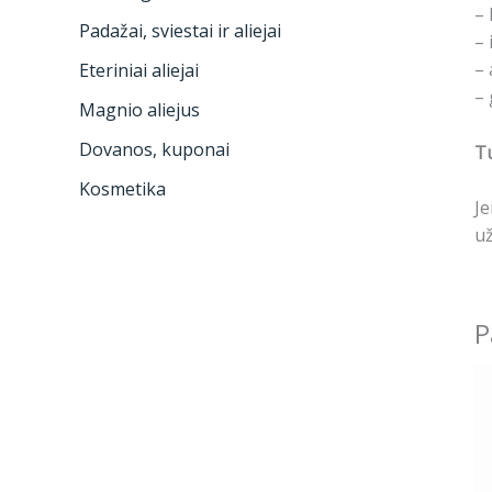
– 
Padažai, sviestai ir aliejai
– 
– 
Eteriniai aliejai
– 
Magnio aliejus
Dovanos, kuponai
Tu
Kosmetika
Je
už
P