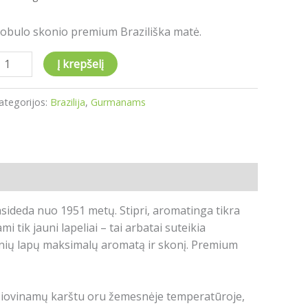
obulo skonio premium Braziliška matė.
Į krepšelį
ategorijos:
Brazilija
,
Gurmanams
ideda nuo 1951 metų. Stipri, aromatinga tikra
tik jauni lapeliai – tai arbatai suteikia
enių lapų maksimalų aromatą ir skonį. Premium
džiovinamų karštu oru žemesnėje temperatūroje,