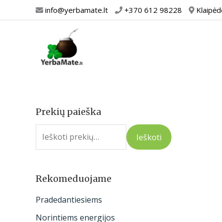
Pereiti
info@yerbamate.lt
+370 612 98228
Klaipėd
prie
turinio
Prekių paieška
I
e
Ieškoti
š
k
o
Rekomeduojame
t
Pradedantiesiems
i
Norintiems energijos