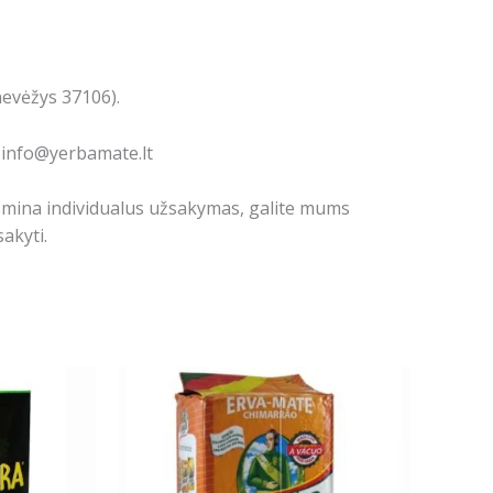
nevėžys 37106).
: info@yerbamate.lt
domina individualus užsakymas, galite mums
akyti.
Price
This
range:
product
10.19€
has
through
17.99€
multiple
variants.