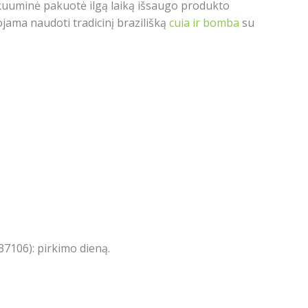
Vakuuminė pakuotė ilgą laiką išsaugo produkto
ama naudoti tradicinį brazilišką
cuia ir bomba
su
7106): pirkimo dieną.