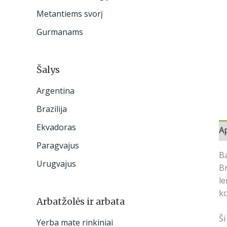
:
Metantiems svorį
Gurmanams
Šalys
Argentina
Brazilija
Ekvadoras
A
Paragvajus
Ba
Urugvajus
Br
le
ko
Arbatžolės ir arbata
Ši
Yerba mate rinkiniai