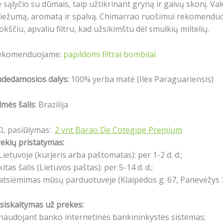
 sąlyčio su dūmais, taip užtikrinant gryną ir gaivų skonį. 
iežumą, aromatą ir spalvą. Chimarrao ruošimui rekomenduoj
okščiu, apvaliu filtru, kad užsikimštu dėl smulkių miltelių.
ekomenduojame:
papildomi filtrai bombilai
udedamosios dalys:
100% yerba matė (Ilex Paraguariensis)
lmės šalis
: Brazilija
XL pasiūlymas:
2 vnt Barao De Cotegipe Premium
ekių pristatymas:
Lietuvoje (kurjeris arba paštomatas): per 1-2 d. d.;
kitas šalis (Lietuvos paštas): per 5-14 d. d.;
atsiėmimas mūsų parduotuvėje (Klaipėdos g. 67, Panevėžys 3
siskaitymas už prekes:
naudojant banko internetinės bankininkystės sistemas;