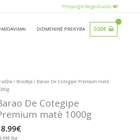
Prisijungti/Registruotis
PARDAVIMAI
DIDMENINĖ PREKYBA
0.00
€
rodukto
radžia
/
Brazilija
/ Barao De Cotegipe Premium matė
iekis:
000g
arao
Barao De Cotegipe
e
Premium matė 1000g
otegipe
remium
18.99
€
atė
000g
8.99
€
/kg