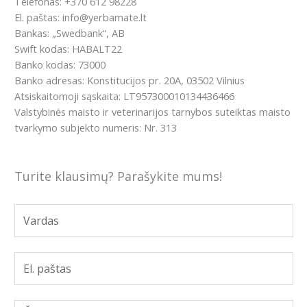
Telefonas: +370 612 98228
El. paštas: info@yerbamate.lt
Bankas: „Swedbank“, AB
Swift kodas: HABALT22
Banko kodas: 73000
Banko adresas: Konstitucijos pr. 20A, 03502 Vilnius
Atsiskaitomoji sąskaita: LT957300010134436466
Valstybinės maisto ir veterinarijos tarnybos suteiktas maisto
tvarkymo subjekto numeris: Nr. 313
Turite klausimų? Parašykite mums!
V
a
r
d
E
a
l
s
.
p
Ž