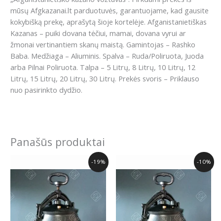
mūsų Afgkazanai.lt parduotuvės, garantuojame, kad gausite
kokybišką prekę, aprašytą šioje kortelėje. Afganistanietiškas
Kazanas – puiki dovana tėčiui, mamai, dovana vyrui ar
žmonai vertinantiem skanų maistą. Gamintojas – Rashko
Baba. Medžiaga – Aliuminis. Spalva – Ruda/Poliruota, Juoda
arba Pilnai Poliruota. Talpa – 5 Litrų, 8 Litrų, 10 Litrų, 12
Litrų, 15 Litrų, 20 Litrų, 30 Litrų. Prekės svoris – Priklauso
nuo pasirinkto dydžio.
Panašūs produktai
Original
Current
Original
Current
-19%
-10%
price
price
price
price
was:
is:
was:
is:
130.00€.
105.00€.
87.00€.
78.00€.