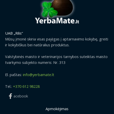
UAB „Rilis“
Mūsų įmonė skiria visas pajėgas į aptarnavimo kokybę, greiti
ir kokybiškus bei natūralius produktus.
Valstybinės maisto ir veterinarijos tarnybos suteiktas maisto
tvarkymo subjekto numeris: Nr. 313
El. paštas:
info@yerbamate.lt
Tel.:
+370 612 98228
acebook
Apmokėjimas