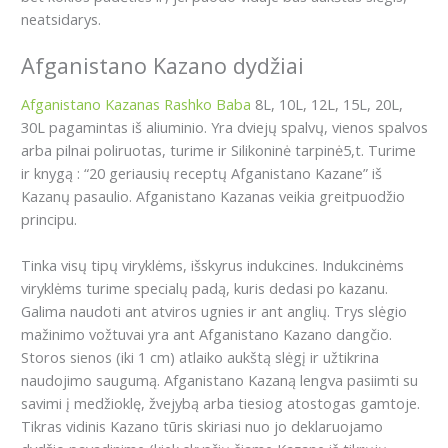
neatsidarys.
Afganistano Kazano dydžiai
Afganistano Kazanas Rashko Baba
8L, 10L, 12L, 15L, 20L,
30L pagamintas iš aliuminio. Yra dviejų spalvų, vienos spalvos
arba pilnai poliruotas, turime ir Silikoninė tarpinė5,t. Turime
ir knygą : “20 geriausių receptų Afganistano Kazane” iš
Kazanų pasaulio. Afganistano Kazanas veikia greitpuodžio
principu.
Tinka visų tipų viryklėms, išskyrus indukcines. Indukcinėms
viryklėms turime specialų padą, kuris dedasi po kazanu.
Galima naudoti ant atviros ugnies ir ant anglių. Trys slėgio
mažinimo vožtuvai yra ant Afganistano Kazano dangčio.
Storos sienos (iki 1 cm) atlaiko aukštą slėgį ir užtikrina
naudojimo saugumą. Afganistano Kazaną lengva pasiimti su
savimi į medžioklę, žvejybą arba tiesiog atostogas gamtoje.
Tikras vidinis Kazano tūris skiriasi nuo jo deklaruojamo