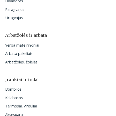
Ekvadoras
Paragvajus
Urugvajus
Arbatžolės ir arbata
Yerba mate rinkiniai
Arbata pakeliais
Arbatžolės, žolelės
Įrankiai ir indai
Bombilos
Kalabasos
Termosai, virduliai
Aksesuarai