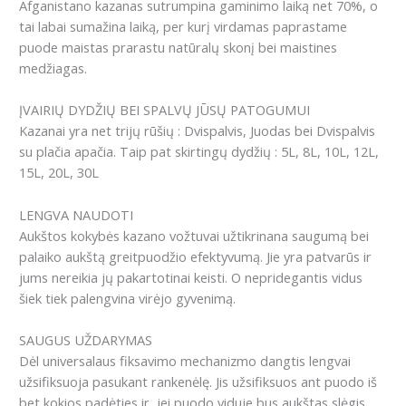
Afganistano kazanas sutrumpina gaminimo laiką net 70%, o
tai labai sumažina laiką, per kurį virdamas paprastame
puode maistas prarastu natūralų skonį bei maistines
medžiagas.
ĮVAIRIŲ DYDŽIŲ BEI SPALVŲ JŪSŲ PATOGUMUI
Kazanai yra net trijų rūšių : Dvispalvis, Juodas bei Dvispalvis
su plačia apačia. Taip pat skirtingų dydžių : 5L, 8L, 10L, 12L,
15L, 20L, 30L
LENGVA NAUDOTI
Aukštos kokybės kazano vožtuvai užtikrinana saugumą bei
palaiko aukštą greitpuodžio efektyvumą. Jie yra patvarūs ir
jums nereikia jų pakartotinai keisti. O nepridegantis vidus
šiek tiek palengvina virėjo gyvenimą.
SAUGUS UŽDARYMAS
Dėl universalaus fiksavimo mechanizmo dangtis lengvai
užsifiksuoja pasukant rankenėlę. Jis užsifiksuos ant puodo iš
bet kokios padėties ir, jei puodo viduje bus aukštas slėgis,