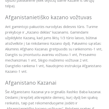
dydžio pavadinime (kiek skysčių šiame Kazane iš tikrųjų
telpa).
Afganistanietiško kazano vožtuvas
Ant gamintojo pakuotės nurodytas didesnis tūris. Turime
prekyboje ir „Kazano dėklas” kazanams. Gamindami
užpildykite Kazaną, kad jums liktų 1/3 tūrio laisvo, būtinai
atsižvelkite į tai rinkdamiesi Kazano dydį. Pakavimo sąrašas:
Aliuminis Afghano Kazanas greitpuodis su rankenomis-1 vnt,
Dangtis su įmontuotu avariniu vožtuvu-1 vnt, Presavimo
mechanizmas 1 vnt, Slėgio mažinimo vožtuvai 2 vnt.
Dangtelio rankena 1 vnt, Naudojimo instrukcija Afganistano
Kazano-1 vnt.
Afganistano Kazanai
Šie Afganistano Kazanai yra orginalūs Rashko Baba kazanai.
Dėdami į krepšelį atkreipkite dėmesį, kurį dydį bei spalvą
renkatės, taip pat rekomenduojame įsidėti ir
„Afganistanietiško kazano vožtuvas”. Pirkdami prekes iš