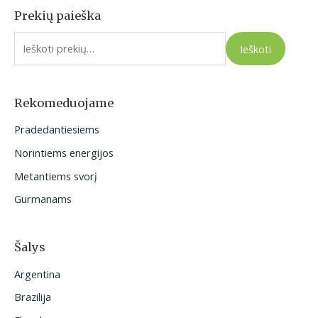
Prekių paieška
I
e
Ieškoti
š
k
o
Rekomeduojame
t
Pradedantiesiems
i
Norintiems energijos
:
Metantiems svorį
Gurmanams
Šalys
Argentina
Brazilija