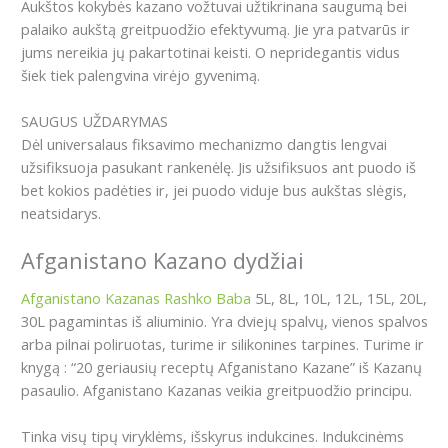
Aukštos kokybės kazano vožtuvai užtikrinana saugumą bei
palaiko aukštą greitpuodžio efektyvumą. Jie yra patvarūs ir
jums nereikia jų pakartotinai keisti. O nepridegantis vidus
šiek tiek palengvina virėjo gyvenimą.
SAUGUS UŽDARYMAS
Dėl universalaus fiksavimo mechanizmo dangtis lengvai
užsifiksuoja pasukant rankenėlę. Jis užsifiksuos ant puodo iš
bet kokios padėties ir, jei puodo viduje bus aukštas slėgis,
neatsidarys.
Afganistano Kazano dydžiai
Afganistano Kazanas Rashko Baba
5L, 8L, 10L, 12L, 15L, 20L,
30L pagamintas iš aliuminio. Yra dviejų spalvų, vienos spalvos
arba pilnai poliruotas, turime ir silikonines tarpines. Turime ir
knygą : “20 geriausių receptų Afganistano Kazane” iš Kazanų
pasaulio. Afganistano Kazanas veikia greitpuodžio principu.
Tinka visų tipų viryklėms, išskyrus indukcines. Indukcinėms