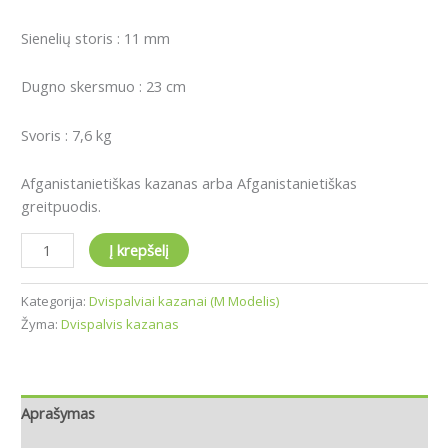
Sienelių storis : 11 mm
Dugno skersmuo : 23 cm
Svoris : 7,6 kg
Afganistanietiškas kazanas arba Afganistanietiškas
greitpuodis.
Į krepšelį
Kategorija:
Dvispalviai kazanai (M Modelis)
Žyma:
Dvispalvis kazanas
Aprašymas