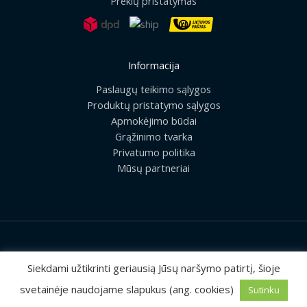
Prekių pristatymas
Informacija
Paslaugų teikimo sąlygos
Produktų pristatymo sąlygos
Apmokėjimo būdai
Grąžinimo tvarka
Privatumo politika
Mūsų partneriai
2026 © Visos teisės saugomos | UAB „Rilis“
Siekdami užtikrinti geriausią Jūsų naršymo patirtį, šioje
svetainėje naudojame slapukus (ang. cookies)
Sutinku
Sprendimas:
MEDIAERN