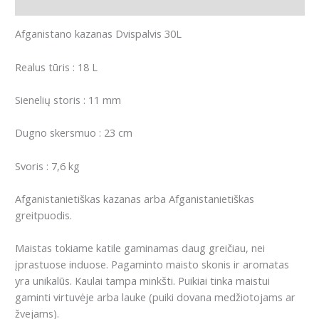
Papildoma informacija
Afganistano kazanas Dvispalvis 30L
Realus tūris : 18 L
Sienelių storis : 11 mm
Dugno skersmuo : 23 cm
Svoris : 7,6 kg
Afganistanietiškas kazanas arba Afganistanietiškas
greitpuodis.
Maistas tokiame katile gaminamas daug greičiau, nei
įprastuose induose. Pagaminto maisto skonis ir aromatas
yra unikalūs. Kaulai tampa minkšti. Puikiai tinka maistui
gaminti virtuvėje arba lauke (puiki dovana medžiotojams ar
žvejams).