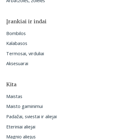
Arbatžolės, žolelės
Įrankiai ir indai
Bombilos
Kalabasos
Termosai, virduliai
Aksesuarai
Kita
Maistas
Maisto gaminimui
Padažai, sviestai ir aliejai
Eteriniai aliejai
Magnio aliejus