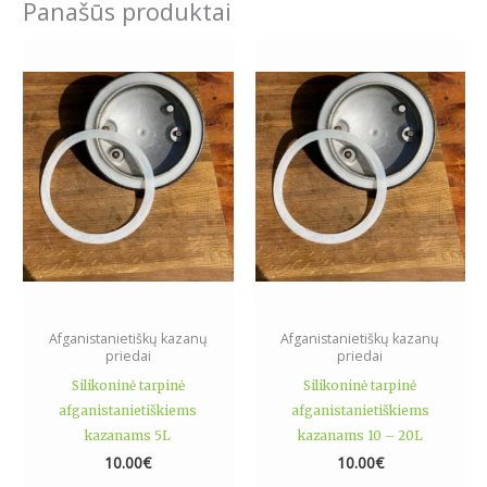
Panašūs produktai
Afganistanietiškų kazanų
Afganistanietiškų kazanų
priedai
priedai
Silikoninė tarpinė
Silikoninė tarpinė
afganistanietiškiems
afganistanietiškiems
kazanams 5L
kazanams 10 – 20L
10.00
€
10.00
€