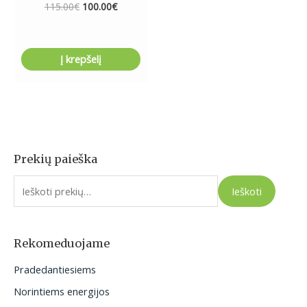
115.00
€
100.00
€
Į krepšelį
Prekių paieška
I
e
Ieškoti
š
k
o
Rekomeduojame
t
Pradedantiesiems
i
Norintiems energijos
: