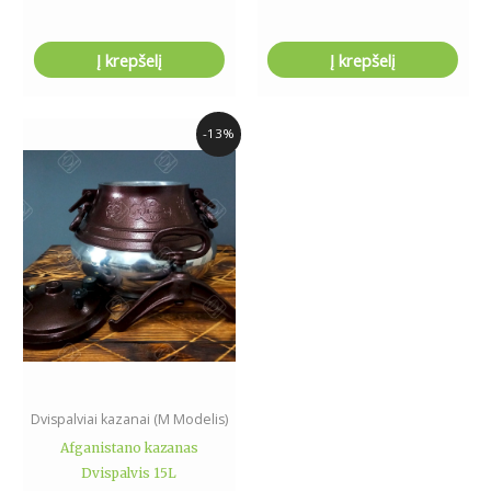
Į krepšelį
Į krepšelį
Original
Current
-13%
price
price
was:
is:
115.00€.
100.00€.
Dvispalviai kazanai (M Modelis)
Afganistano kazanas
Dvispalvis 15L