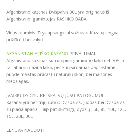
Afganistano kazanas Dvispalvis 30L yra originalus iš
Afganistano, gamintojas RASHKO BABA.
Vidus aliuminis. Trys apsauginiai vožtuvai. Kazaną lengva
prižiūrėti bei valyti.
AFGANISTANIETIŠKO KAZANO
PRIVALUMAI
Afganistano kazanas sutrumpina gaminimo laiką net 70%, o
tai labai sumažina laiką, per kurį virdamas paprastame
puode maistas prarastu natūralų skonį bei maistines
medžiagas.
ĮVAIRIŲ DYDŽIŲ BEI SPALVŲ JŪSŲ PATOGUMUI
Kazanai yra net trijų rūšių : Dvispalvis, Juodas bei Dvispalvis
su plačia apačia. Taip pat skirtingų dydžių : 5L, 8L, 10L, 12L,
15L, 20L, 30L
LENGVA NAUDOTI