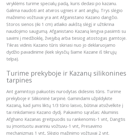
viryklėms turime specialų padą, kuris dedasi po kazanu.
Galima naudoti ant atviros ugnies ir ant anglių. Trys slėgio
mažinimo vožtuvai yra ant Afganistano Kazano dangčio.
Storos sienos (iki 1 cm) atlaiko aukštą slėgį ir užtikrina
naudojimo saugumą. Afganistano Kazaną lengva pasiimti su
savimi į medžioklę, žvejybą arba tiesiog atostogas gamtoje.
Tikras vidinis Kazano tūris skiriasi nuo jo deklaruojamo
dydžio pavadinime (kiek skysčių šiame Kazane iš tikrųjų
telpa).
Turime prekyboje ir Kazanų silikonines
tarpines
Ant gamintojo pakuotės nurodytas didesnis tūris. Turime
prekyboje ir Silikoninė tarpinė. Gamindami užpildykite
Kazaną, kad jums liktų 1/3 tūrio laisvo, būtinai atsižvelkite į
tai rinkdamiesi Kazano dydį. Pakavimo sąrašas: Aliuminis
Afghano Kazanas greitpuodis su rankenomis-1 vnt, Dangtis
su įmontuotu avariniu vožtuvu-1 vnt, Presavimo
mechanizmas 1 vnt, Slėgio mažinimo vožtuvai 2 vnt.