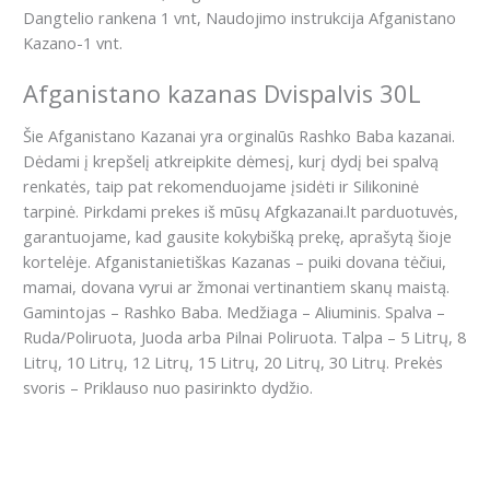
Dangtelio rankena 1 vnt, Naudojimo instrukcija Afganistano
Kazano-1 vnt.
Afganistano kazanas Dvispalvis 30L
Šie Afganistano Kazanai yra orginalūs Rashko Baba kazanai.
Dėdami į krepšelį atkreipkite dėmesį, kurį dydį bei spalvą
renkatės, taip pat rekomenduojame įsidėti ir Silikoninė
tarpinė. Pirkdami prekes iš mūsų Afgkazanai.lt parduotuvės,
garantuojame, kad gausite kokybišką prekę, aprašytą šioje
kortelėje. Afganistanietiškas Kazanas – puiki dovana tėčiui,
mamai, dovana vyrui ar žmonai vertinantiem skanų maistą.
Gamintojas – Rashko Baba. Medžiaga – Aliuminis. Spalva –
Ruda/Poliruota, Juoda arba Pilnai Poliruota. Talpa – 5 Litrų, 8
Litrų, 10 Litrų, 12 Litrų, 15 Litrų, 20 Litrų, 30 Litrų. Prekės
svoris – Priklauso nuo pasirinkto dydžio.