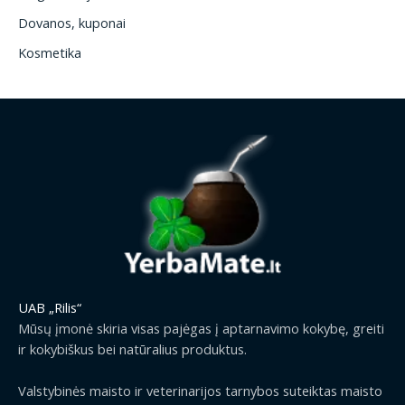
Dovanos, kuponai
Kosmetika
UAB „Rilis“
Mūsų įmonė skiria visas pajėgas į aptarnavimo kokybę, greiti
ir kokybiškus bei natūralius produktus.
Valstybinės maisto ir veterinarijos tarnybos suteiktas maisto