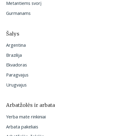
Metantiems svorį
Gurmanams
Šalys
Argentina
Brazilija
Ekvadoras
Paragvajus
Urugvajus
Arbatžolės ir arbata
Yerba mate rinkiniai
Arbata pakeliais