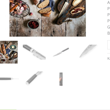
A
P
P
P
G
B
K