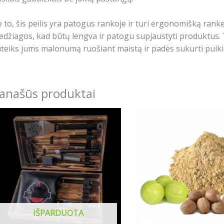
 to, šis peilis yra patogus rankoje ir turi ergonomišką ran
džiagos, kad būtų lengva ir patogu supjaustyti produktus. 
teiks jums malonumą ruošiant maistą ir padės sukurti puiki
anašūs produktai
Price
This
This
range:
product
produ
224.00€
has
has
through
240.34€
multiple
multip
variants.
varian
The
The
options
optio
may
may
IŠPARDUOTA
be
be