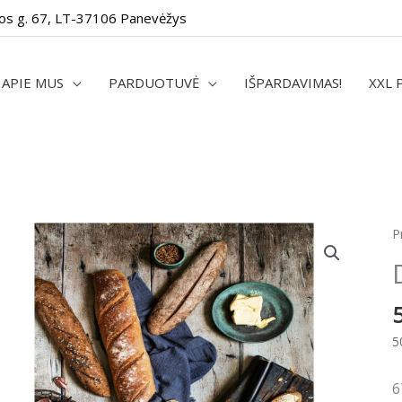
os g. 67, LT-37106 Panevėžys
APIE MUS
PARDUOTUVĖ
IŠPARDAVIMAS!
XXL 
p
P
k
D
U
p
5
6