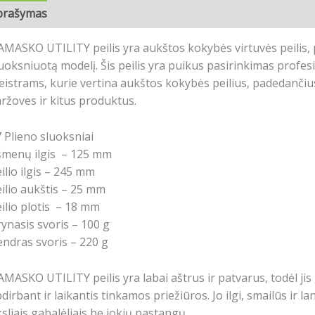
prašymas
Papildoma informacija
MASKO UTILITY peilis yra aukštos kokybės virtuvės peilis, 
uoksniuotą modelį. Šis peilis yra puikus pasirinkimas profe
istrams, kurie vertina aukštos kokybės peilius, padedančius l
ržoves ir kitus produktus.
 Plieno sluoksniai
šmenų ilgis – 125 mm
ilio ilgis – 245 mm
ilio aukštis – 25 mm
ilio plotis – 18 mm
ynasis svoris – 100 g
ndras svoris – 220 g
MASKO UTILITY peilis yra labai aštrus ir patvarus, todėl jis 
dirbant ir laikantis tinkamos priežiūros. Jo ilgi, smailūs ir 
ksliais gabalėliais be jokių pastangų.