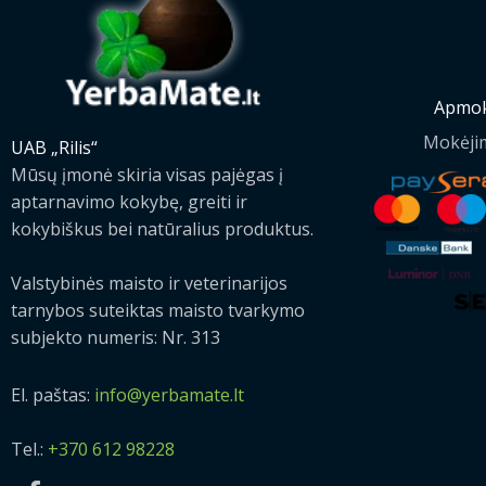
Apmok
Mokėji
UAB „Rilis“
Mūsų įmonė skiria visas pajėgas į
aptarnavimo kokybę, greiti ir
kokybiškus bei natūralius produktus.
Valstybinės maisto ir veterinarijos
tarnybos suteiktas maisto tvarkymo
subjekto numeris: Nr. 313
El. paštas:
info@yerbamate.lt
Tel.:
+370 612 98228