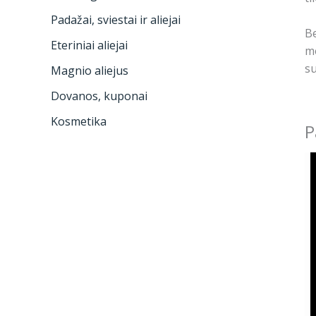
Padažai, sviestai ir aliejai
Be
Eteriniai aliejai
me
su
Magnio aliejus
Dovanos, kuponai
Kosmetika
P