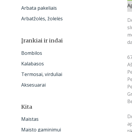
A
Arbata pakeliais
Arbatžolės, žolelės
DA
sl
me
Įrankiai ir indai
da
Bombilos
67
Kalabasos
A
Pe
Termosai, virduliai
Pe
Aksesuarai
Pe
Gr
Be
Kita
DA
Maistas
ap
Maisto gaminimui
ti