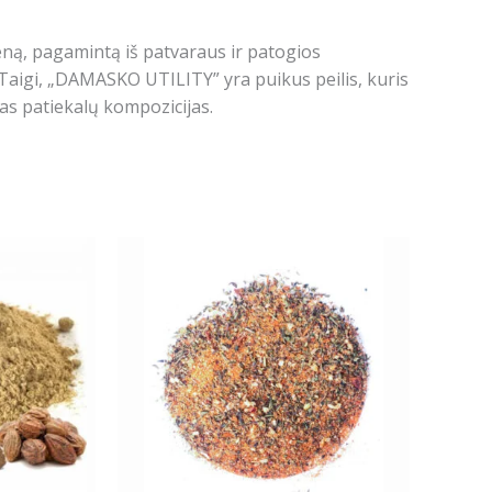
keną, pagamintą iš patvaraus ir patogios
Taigi, „DAMASKO UTILITY” yra puikus peilis, kuris
as patiekalų kompozicijas.
Price
Price
This
range:
range:
ct
product
11.99€
1.99€
has
through
through
33.99€
5.79€
le
multiple
ts.
variants.
The
ns
options
may
be