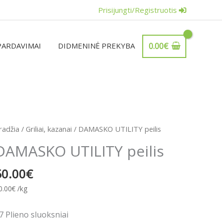
Prisijungti/Registruotis
PARDAVIMAI
DIDMENINĖ PREKYBA
0.00
€
rodukto
radžia
/
Griliai, kazanai
/ DAMASKO UTILITY peilis
iekis:
DAMASKO UTILITY peilis
AMASKO
TILITY
50.00
€
eilis
0.00
€
/kg
7 Plieno sluoksniai