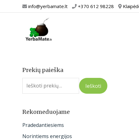
Pereiti
info@yerbamate.lt
+370 612 98228
Klaipėd
prie
turinio
Prekių paieška
I
e
Ieškoti
š
k
o
Rekomeduojame
t
Pradedantiesiems
i
Norintiems energijos