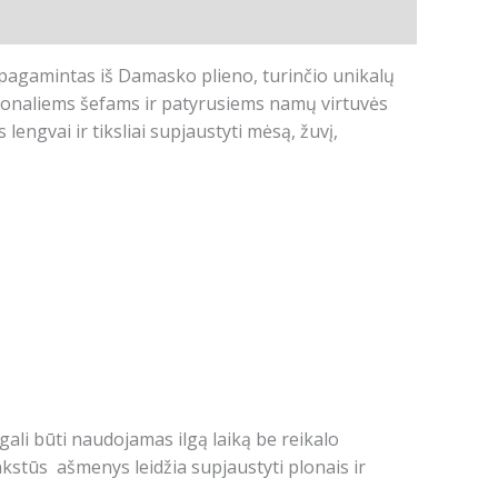
pagamintas iš Damasko plieno, turinčio unikalų
sionaliems šefams ir patyrusiems namų virtuvės
engvai ir tiksliai supjaustyti mėsą, žuvį,
gali būti naudojamas ilgą laiką be reikalo
lankstūs ašmenys leidžia supjaustyti plonais ir