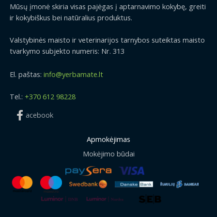
Mūsų įmonė skiria visas pajėgas į aptarnavimo kokybę, greiti
ir kokybiškus bei natūralius produktus.
Valstybinės maisto ir veterinarijos tarnybos suteiktas maisto
tvarkymo subjekto numeris: Nr. 313
El. paštas:
info@yerbamate.lt
Tel.:
+370 612 98228
acebook
Apmokėjimas
Mokėjimo būdai