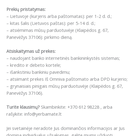
Prekių pristatymas:
– Lietuvoje (kurjeris arba paštomatas): per 1-2 d. d.;
– kitas šalis (Lietuvos paštas): per 5-14 d. d.;
– atsiėmimas mūsų parduotuvėje (Klaipėdos g. 67,
Panevėžys 37106): pirkimo dieną.
Atsiskaitymas už prekes:
– naudojant banko internetinės bankininkystės sistemas;
– kredito ir debeto kortele;
– išankstiniu bankiniu pavedimu;
– atsiimant prekes Iš Omniva paštomato arba DPD kurjerio;
– grynaisiais pinigais mūsų parduotuvėje (Klaipėdos g. 67,
Panevėžys 37106).
Turite klausimų?
Skambinkite: +370 612 98228 , arba
rašykite: info@yerbamate.lt
Jei svetainėje neradote Jus dominančios informacijos ar Jus
domina individualus užsakymas, galite mums užduoti