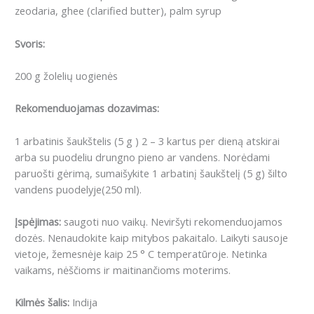
zeodaria, ghee (clarified butter), palm syrup
Svoris:
200 g žolelių uogienės
Rekomenduojamas dozavimas:
1 arbatinis šaukštelis (5 g ) 2 – 3 kartus per dieną atskirai
arba su puodeliu drungno pieno ar vandens. Norėdami
paruošti gėrimą, sumaišykite 1 arbatinį šaukštelį (5 g) šilto
vandens puodelyje(250 ml).
Įspėjimas:
saugoti nuo vaikų. Neviršyti rekomenduojamos
dozės. Nenaudokite kaip mitybos pakaitalo. Laikyti sausoje
vietoje, žemesnėje kaip 25 ° C temperatūroje. Netinka
vaikams, nėščioms ir maitinančioms moterims.
Kilmės šalis:
Indija