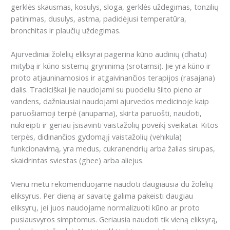
gerklės skausmas, kosulys, sloga, gerklės uždegimas, tonzilių
patinimas, dusulys, astma, padidėjusi temperatūra,
bronchitas ir plaučių uždegimas.
Ajurvediniai žolelių eliksyrai pagerina kūno audinių (dhatu)
mitybą ir kūno sistemų gryninimą (srotamsi). Jie yra kūno ir
proto atjauninamosios ir atgaivinančios terapijos (rasajana)
dalis. Tradiciškai jie naudojami su puodeliu šilto pieno ar
vandens, dažniausiai naudojami ajurvedos medicinoje kaip
paruošiamoji terpė (anupama), skirta paruošti, naudoti,
nukreipti ir geriau įsisavinti vaistažolių poveikį sveikatai. Kitos
terpės, didinančios gydomąjį vaistažolių (vehikula)
funkcionavimą, yra medus, cukranendrių arba žalias sirupas,
skaidrintas sviestas (ghee) arba aliejus.
Vienu metu rekomenduojame naudoti daugiausia du žolelių
eliksyrus. Per dieną ar savaitę galima pakeisti daugiau
eliksyrų, jei juos naudojame normalizuoti kūno ar proto
pusiausvyros simptomus. Geriausia naudoti tik vieną eliksyrą,