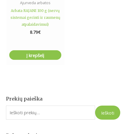
Ajurveda arbatos
Arbata RAJANI 100 g (nervų
sistemai gerinti ir raumenų
atpalaidavimui)
8.79
€
Į krepšelį
Prekių paieška
I
e
Ieškoti
š
k
o