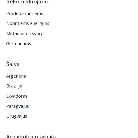
Rekomeduojame
t
Pradedantiesiems
i
Norintiems energijos
:
Metantiems svorį
Gurmanams
Šalys
Argentina
Brazilija
Ekvadoras
Paragvajus
Urugvajus
Arbatžolės ir arbata