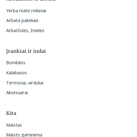
Yerba mate rinkiniai
Arbata pakeliais
Arbatžolės, žolelės
Įrankiai ir indai
Bombilos
Kalabasos
Termosai, virduliai
Aksesuarai
Kita
Maistas
Maisto gaminimui