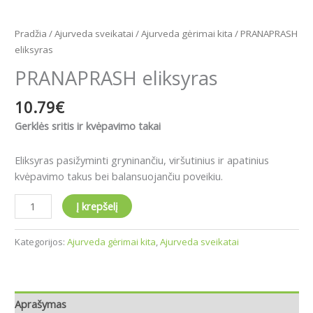
Pradžia
/
Ajurveda sveikatai
/
Ajurveda gėrimai kita
/ PRANAPRASH
eliksyras
PRANAPRASH eliksyras
10.79
€
Gerklės sritis ir kvėpavimo takai
Eliksyras pasižyminti gryninančiu, viršutinius ir apatinius
kvėpavimo takus bei balansuojančiu poveikiu.
Į krepšelį
Kategorijos:
Ajurveda gėrimai kita
,
Ajurveda sveikatai
Aprašymas