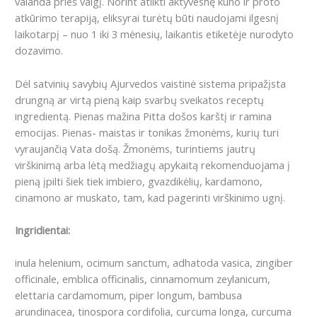
valanda prieš valgį. Norint atlikti aktyvesnę kūno ir proto
atkūrimo terapiją, eliksyrai turėtų būti naudojami ilgesnį
laikotarpį – nuo 1 iki 3 mėnesių, laikantis etiketėje nurodyto
dozavimo.
Dėl satvinių savybių Ajurvedos vaistinė sistema pripažįsta
drungną ar virtą pieną kaip svarbų sveikatos receptų
ingredientą. Pienas mažina Pitta došos karštį ir ramina
emocijas. Pienas- maistas ir tonikas žmonėms, kurių turi
vyraujančią Vata došą. Žmonėms, turintiems jautrų
virškinimą arba lėtą medžiagų apykaitą rekomenduojama į
pieną įpilti šiek tiek imbiero, gvazdikėlių, kardamono,
cinamono ar muskato, tam, kad pagerinti virškinimo ugnį.
Ingridientai:
inula helenium, ocimum sanctum, adhatoda vasica, zingiber
officinale, emblica officinalis, cinnamomum zeylanicum,
elettaria cardamomum, piper longum, bambusa
arundinacea, tinospora cordifolia, curcuma longa, curcuma