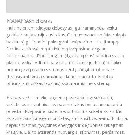
Atsiliepimai (0)
PRANAPRASH
eliksyras
Inula helenium (didysis debesylas) gali raminančiai veikti
gerklę ir su ja susijusius takus. Ocimum sanctum (siauralapis
bazilikas) gali padėti palengvinti kvėpavimo takų įtampą.
Skatina atsikosėjimą ir tinkamą kvėpavimo organų
funkcionavimą. Piper longum (ilgasis pipiras) stiprina sveiką
plaučių veiklą. Adhatoda vasica (riešutinė justicija) palaiko
tinkamą kvėpavimo sistemos veiklą. Zingiber officinale
(tikrasis imbieras) stimuliuoja kūno imunitetą. Emblica
officinalis (indiškas lapainis) skatina imuninę sistemą.
Pranaprash
– žolelių uogienė pasižyminti gryninančiu,
viršutinius ir apatinius kvėpavimo takus bei balansuojančiu
poveikiu. Kvėpavimo sistemos sutrikimus sukelia skrandžio
skrepliai, susilpnėjęs imunitetas, sutrikusi kvėpavimo funkcija,
nepakankamas gyvybinės energijos ir deguonies tekėjimas
kraujyje. Dėl to atsiranda nuovargis, silpnumas, peršalimas,