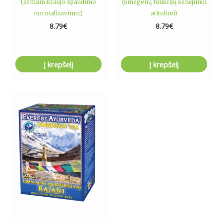
(žemam kraujo spaudimo
(smegenų funkcijų senėjimui
normalizavimui)
atitolinti)
8.79
€
8.79
€
Į krepšelį
Į krepšelį