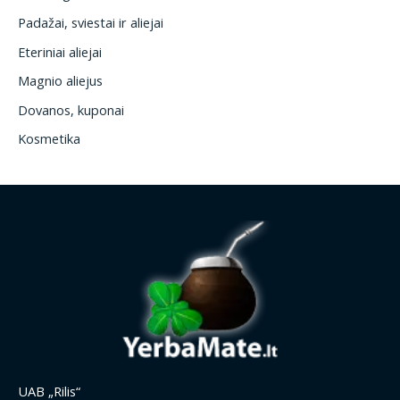
Padažai, sviestai ir aliejai
Eteriniai aliejai
Magnio aliejus
Dovanos, kuponai
Kosmetika
UAB „Rilis“