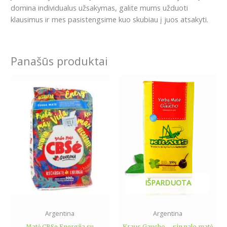
domina individualus užsakymas, galite mums užduoti
klausimus ir mes pasistengsime kuo skubiau į juos atsakyti.
Panašūs produktai
Price
This
range:
product
6.49€
has
through
11.99€
multiple
variants.
The
options
may
be
IŠPARDUOTA
chosen
on
the
Argentina
Argentina
product
Matė CBSe Energija su
Kraus Gaucho – sin palo matė