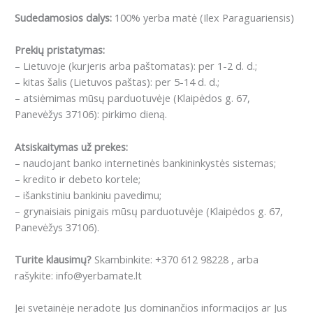
Sudedamosios dalys:
100% yerba matė (Ilex Paraguariensis)
Prekių pristatymas:
– Lietuvoje (kurjeris arba paštomatas): per 1-2 d. d.;
– kitas šalis (Lietuvos paštas): per 5-14 d. d.;
– atsiėmimas mūsų parduotuvėje (Klaipėdos g. 67,
Panevėžys 37106): pirkimo dieną.
Atsiskaitymas už prekes:
– naudojant banko internetinės bankininkystės sistemas;
– kredito ir debeto kortele;
– išankstiniu bankiniu pavedimu;
– grynaisiais pinigais mūsų parduotuvėje (Klaipėdos g. 67,
Panevėžys 37106).
Turite klausimų?
Skambinkite: +370 612 98228 , arba
rašykite: info@yerbamate.lt
Jei svetainėje neradote Jus dominančios informacijos ar Jus