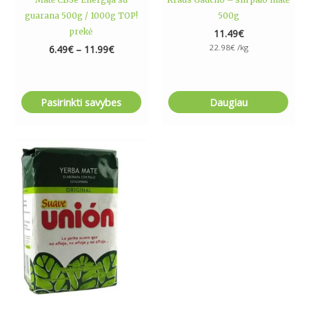
page
guarana 500g / 1000g TOP!
500g
prekė
11.49
€
22.98
€
/kg
6.49
€
–
11.99
€
Pasirinkti savybes
Daugiau