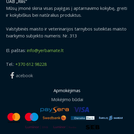
UAB „Rilis“
Mūsų įmonė skiria visas pajėgas į aptarnavimo kokybę, greiti
ir kokybiškus bei natūralius produktus.
Valstybinės maisto ir veterinarijos tarnybos suteiktas maisto
tvarkymo subjekto numeris: Nr. 313
El. paštas:
info@yerbamate.lt
Tel.:
+370 612 98228
acebook
Apmokėjimas
Mokėjimo būdai