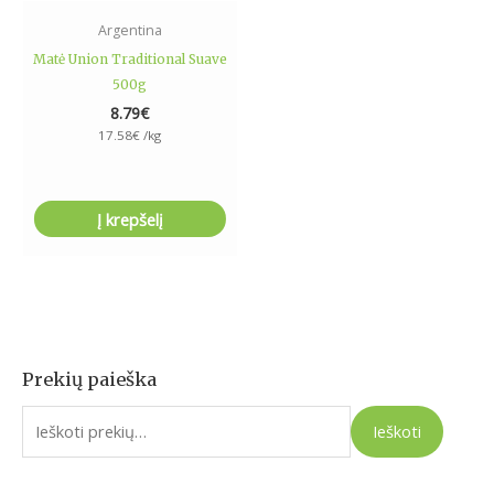
Argentina
Matė Union Traditional Suave
500g
8.79
€
17.58
€
/kg
Į krepšelį
Prekių paieška
I
e
Ieškoti
š
k