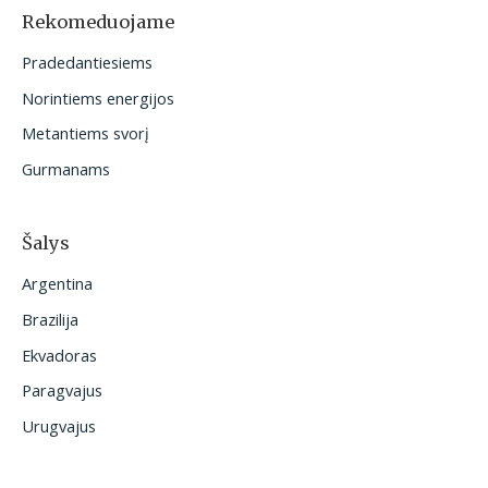
o
Rekomeduojame
t
Pradedantiesiems
i
Norintiems energijos
:
Metantiems svorį
Gurmanams
Šalys
Argentina
Brazilija
Ekvadoras
Paragvajus
Urugvajus