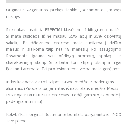
Originalus Argentinos prekės ženklo „Rosamonte“ įmonės
rinkinys.
Rinkinukas susideda
ESPECIAL
klasės net 1 kilogramo matės.
Ši matė susideda iš ne mažiau 65% lapų ir 35% džiovintų
šakelių. Po džiovinimo proceso mate supilama į džiūto
maišus ir išlaikoma taip net 18 mėnesių. Po išsaugojimo
Rosamonte įgauna sau būdingą aromatą, spalvą ir
charakteringą skonį. Ši arbata turi stiprų skonį ir ilgai
išliekanti aromatą. Tai profesionaliems yerba mate gerėjams.
Indas kalabasa 220 ml talpos. Gryno medžio ir padengtas
aliuminiu. (Puodelis pagamintas iš natūralaus medžio. Medis
trukinėja ir tai natūralus procesas. Todėl gamintojas puodelį
padengia aliuminiu)
Kokybiška ir orginali Rosamonte bombilla pagaminta iš INOX
18/8 plieno.