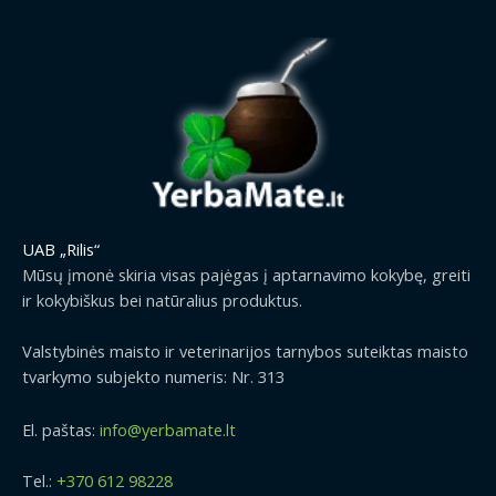
UAB „Rilis“
Mūsų įmonė skiria visas pajėgas į aptarnavimo kokybę, greiti
ir kokybiškus bei natūralius produktus.
Valstybinės maisto ir veterinarijos tarnybos suteiktas maisto
tvarkymo subjekto numeris: Nr. 313
El. paštas:
info@yerbamate.lt
Tel.:
+370 612 98228