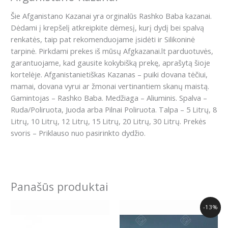
Šie Afganistano Kazanai yra orginalūs Rashko Baba kazanai.
Dėdami į krepšelį atkreipkite dėmesį, kurį dydį bei spalvą
renkatės, taip pat rekomenduojame įsidėti ir Silikoninė
tarpinė. Pirkdami prekes iš mūsų Afgkazanai.lt parduotuvės,
garantuojame, kad gausite kokybišką prekę, aprašytą šioje
kortelėje. Afganistanietiškas Kazanas – puiki dovana tėčiui,
mamai, dovana vyrui ar žmonai vertinantiem skanų maistą.
Gamintojas – Rashko Baba. Medžiaga – Aliuminis. Spalva –
Ruda/Poliruota, Juoda arba Pilnai Poliruota. Talpa – 5 Litrų, 8
Litrų, 10 Litrų, 12 Litrų, 15 Litrų, 20 Litrų, 30 Litrų. Prekės
svoris – Priklauso nuo pasirinkto dydžio.
Panašūs produktai
Original
Current
-13%
price
price
was:
is: