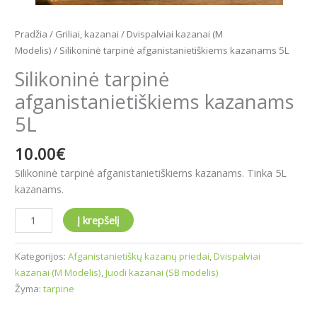
Pradžia
/
Griliai, kazanai
/
Dvispalviai kazanai (M
Modelis)
/ Silikoninė tarpinė afganistanietiškiems kazanams 5L
Silikoninė tarpinė
afganistanietiškiems kazanams
5L
10.00
€
Silikoninė tarpinė afganistanietiškiems kazanams. Tinka 5L
kazanams.
Į krepšelį
Kategorijos:
Afganistanietiškų kazanų priedai
,
Dvispalviai
kazanai (M Modelis)
,
Juodi kazanai (SB modelis)
Žyma:
tarpine