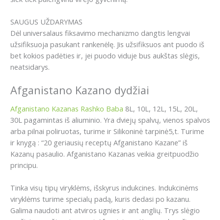
SAUGUS UŽDARYMAS
Dėl universalaus fiksavimo mechanizmo dangtis lengvai
užsifiksuoja pasukant rankenėlę. Jis užsifiksuos ant puodo iš
bet kokios padėties ir, jei puodo viduje bus aukštas slėgis,
neatsidarys.
Afganistano Kazano dydžiai
Afganistano Kazanas Rashko Baba
8L, 10L, 12L, 15L, 20L,
30L pagamintas iš aliuminio. Yra dviejų spalvų, vienos spalvos
arba pilnai poliruotas, turime ir Silikoninė tarpinė5,t. Turime
ir knygą : “20 geriausių receptų Afganistano Kazane” iš
Kazanų pasaulio. Afganistano Kazanas veikia greitpuodžio
principu.
Tinka visų tipų viryklėms, išskyrus indukcines. Indukcinėms
viryklėms turime specialų padą, kuris dedasi po kazanu.
Galima naudoti ant atviros ugnies ir ant anglių. Trys slėgio