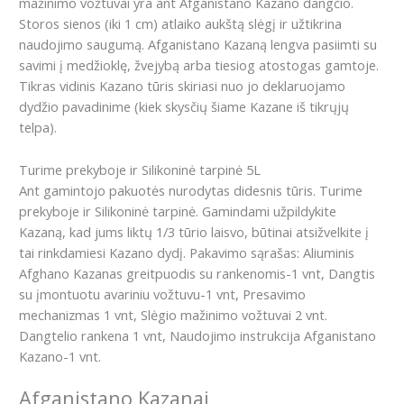
mažinimo vožtuvai yra ant Afganistano Kazano dangčio.
Storos sienos (iki 1 cm) atlaiko aukštą slėgį ir užtikrina
naudojimo saugumą. Afganistano Kazaną lengva pasiimti su
savimi į medžioklę, žvejybą arba tiesiog atostogas gamtoje.
Tikras vidinis Kazano tūris skiriasi nuo jo deklaruojamo
dydžio pavadinime (kiek skysčių šiame Kazane iš tikrųjų
telpa).
Turime prekyboje ir Silikoninė tarpinė 5L
Ant gamintojo pakuotės nurodytas didesnis tūris. Turime
prekyboje ir Silikoninė tarpinė. Gamindami užpildykite
Kazaną, kad jums liktų 1/3 tūrio laisvo, būtinai atsižvelkite į
tai rinkdamiesi Kazano dydį. Pakavimo sąrašas: Aliuminis
Afghano Kazanas greitpuodis su rankenomis-1 vnt, Dangtis
su įmontuotu avariniu vožtuvu-1 vnt, Presavimo
mechanizmas 1 vnt, Slėgio mažinimo vožtuvai 2 vnt.
Dangtelio rankena 1 vnt, Naudojimo instrukcija Afganistano
Kazano-1 vnt.
Afganistano Kazanai