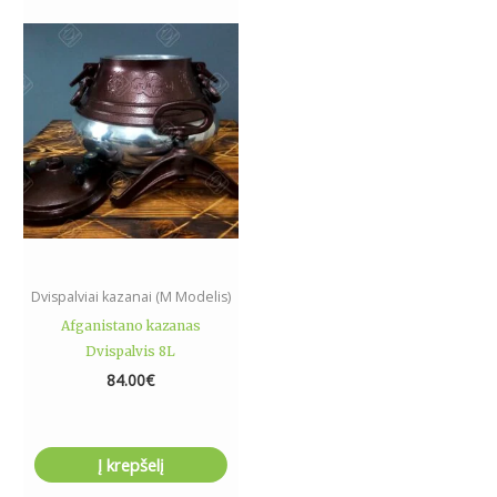
Dvispalviai kazanai (M Modelis)
Afganistano kazanas
Dvispalvis 8L
84.00
€
Į krepšelį