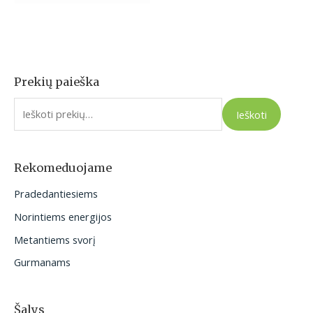
Prekių paieška
I
e
Ieškoti
š
k
o
Rekomeduojame
t
Pradedantiesiems
i
Norintiems energijos
:
Metantiems svorį
Gurmanams
Šalys