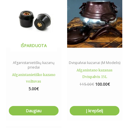
115.00€.
100.00€.
IŠPARDUOTA
Afganistanietiškų kazanų
Dvispalviai kazanai (M Modelis)
priedai
Afganistano kazanas
Afganistanietiško kazano
Dvispalvis 15L
vožtuvas
115.00
€
100.00
€
5.00
€
Daugiau
Į krepšelį