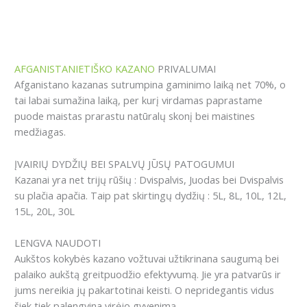
AFGANISTANIETIŠKO KAZANO
PRIVALUMAI
Afganistano kazanas sutrumpina gaminimo laiką net 70%, o
tai labai sumažina laiką, per kurį virdamas paprastame
puode maistas prarastu natūralų skonį bei maistines
medžiagas.
ĮVAIRIŲ DYDŽIŲ BEI SPALVŲ JŪSŲ PATOGUMUI
Kazanai yra net trijų rūšių : Dvispalvis, Juodas bei Dvispalvis
su plačia apačia. Taip pat skirtingų dydžių : 5L, 8L, 10L, 12L,
15L, 20L, 30L
LENGVA NAUDOTI
Aukštos kokybės kazano vožtuvai užtikrinana saugumą bei
palaiko aukštą greitpuodžio efektyvumą. Jie yra patvarūs ir
jums nereikia jų pakartotinai keisti. O nepridegantis vidus
šiek tiek palengvina virėjo gyvenimą.