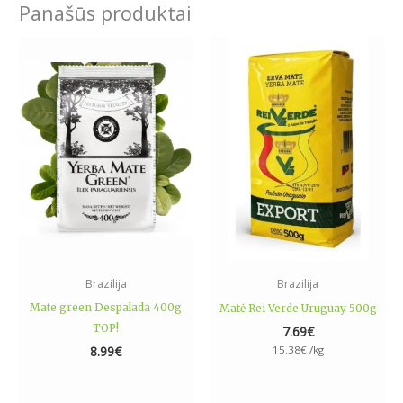
Panašūs produktai
Brazilija
Brazilija
Mate green Despalada 400g
Matė Rei Verde Uruguay 500g
TOP!
7.69
€
8.99
€
15.38
€
/kg