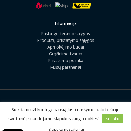
Informacija
Paslaugų teikimo sąlygos
Produktų pristatymo sąlygos
Apmokėjimo būdai
Grąžinimo tvarka
Privatumo politika
Mūsų partneriai
2026 © Visos teisės saugomos | UAB „Rilis“
Siekdami užtikrinti geriausią Jūsų naršymo patirtį, šioje
svetainėje naudojame slapukus (ang. cookies)
Sutinku
Sprendimas:
MEDIAERN
Slapukų nustatymai