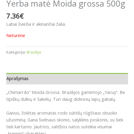
Yerba matė Moida grossa 500g
7.36
€
Labai šviežia ir akinančiai žalia.
Neturime
Kategorija:
Brazilija
Aprašymas
„Chimarrão“ Moida Grossa Brazilijos gamintojo „Yacuy“. Be
tipiškų dulkių ir šakelių. Turi daug didesnių lapų gabalų.
Gaivus, žolėtas aromatas rodo subtilų rūgštaus obuolio
užuominą. Gana švelnaus skonio, salyklinis poskonis, su šiek
tiek kartumo. Jautrios, saldžios natos suteikia visumai
„kreminį“ charakterį.