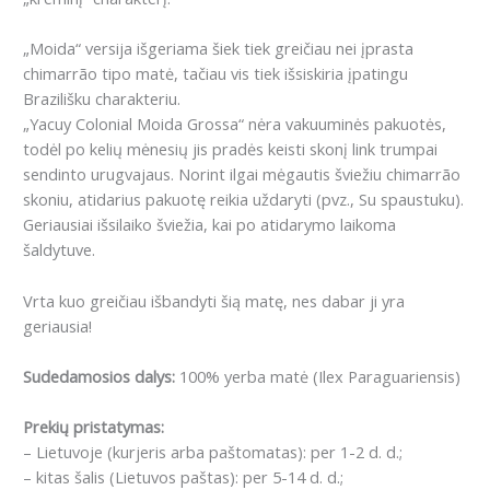
„Moida“ versija išgeriama šiek tiek greičiau nei įprasta
chimarrão tipo matė, tačiau vis tiek išsiskiria įpatingu
Brazilišku charakteriu.
„Yacuy Colonial Moida Grossa“ nėra vakuuminės pakuotės,
todėl po kelių mėnesių jis pradės keisti skonį link trumpai
sendinto urugvajaus. Norint ilgai mėgautis šviežiu chimarrão
skoniu, atidarius pakuotę reikia uždaryti (pvz., Su spaustuku).
Geriausiai išsilaiko šviežia, kai po atidarymo laikoma
šaldytuve.
Vrta kuo greičiau išbandyti šią matę, nes dabar ji yra
geriausia!
Sudedamosios dalys:
100% yerba matė (Ilex Paraguariensis)
Prekių pristatymas:
– Lietuvoje (kurjeris arba paštomatas): per 1-2 d. d.;
– kitas šalis (Lietuvos paštas): per 5-14 d. d.;