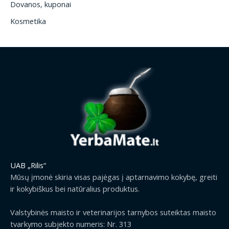
Dovanos, kuponai
Kosmetika
UAB „Rilis“
Mūsų įmonė skiria visas pajėgas į aptarnavimo kokybę, greiti
ir kokybiškus bei natūralius produktus.
Valstybinės maisto ir veterinarijos tarnybos suteiktas maisto
tvarkymo subjekto numeris: Nr. 313