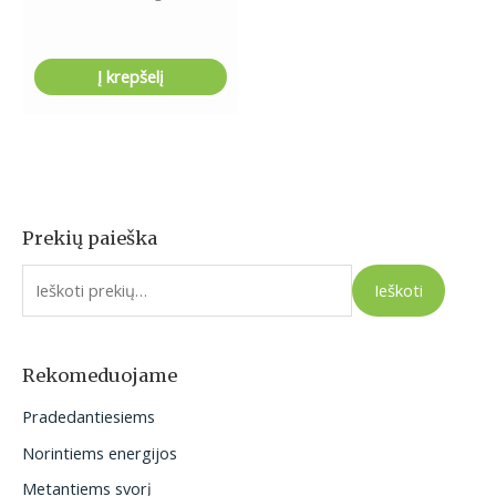
Į krepšelį
Prekių paieška
I
e
Ieškoti
š
k
o
Rekomeduojame
t
Pradedantiesiems
i
Norintiems energijos
:
Metantiems svorį