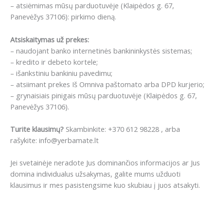
– atsiėmimas mūsų parduotuvėje (Klaipėdos g. 67,
Panevėžys 37106): pirkimo dieną.
Atsiskaitymas už prekes:
– naudojant banko internetinės bankininkystės sistemas;
– kredito ir debeto kortele;
– išankstiniu bankiniu pavedimu;
– atsiimant prekes Iš Omniva paštomato arba DPD kurjerio;
– grynaisiais pinigais mūsų parduotuvėje (Klaipėdos g. 67,
Panevėžys 37106).
Turite klausimų?
Skambinkite: +370 612 98228 , arba
rašykite: info@yerbamate.lt
Jei svetainėje neradote Jus dominančios informacijos ar Jus
domina individualus užsakymas, galite mums užduoti
klausimus ir mes pasistengsime kuo skubiau į juos atsakyti.