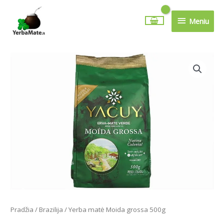
Pereiti
Meniu
prie
Meniu
turinio
Pradžia
/
Brazilija
/ Yerba matė Moida grossa 500g