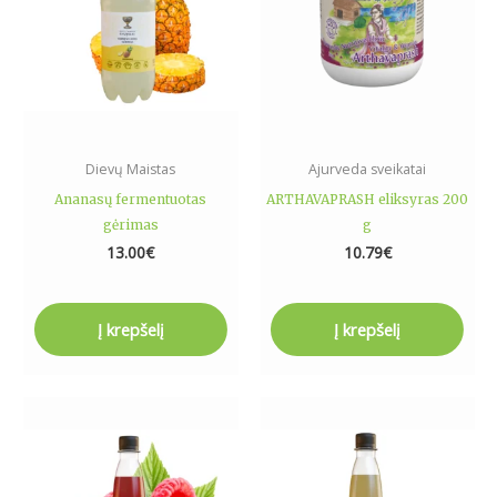
Dievų Maistas
Ajurveda sveikatai
Ananasų fermentuotas
ARTHAVAPRASH eliksyras 200
gėrimas
g
13.00
€
10.79
€
Į krepšelį
Į krepšelį