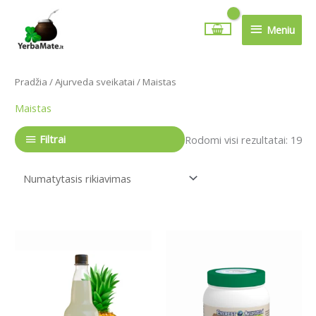
Pereiti
Meniu
prie
Meniu
turinio
Pradžia
/
Ajurveda sveikatai
/ Maistas
Maistas
Filtrai
Rodomi visi rezultatai: 19