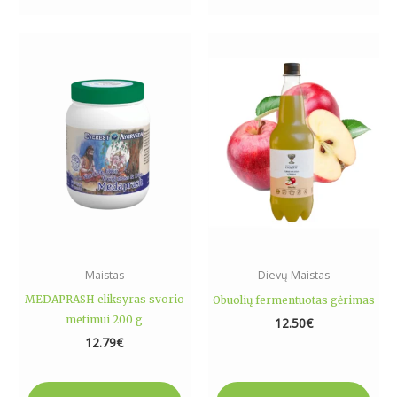
Maistas
Dievų Maistas
MEDAPRASH eliksyras svorio
Obuolių fermentuotas gėrimas
metimui 200 g
12.50
€
12.79
€