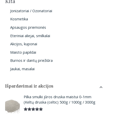
Kita
Jonizatoriai / Ozonatoriai
Kosmetika
Apsaugos priemonės
Eteriniai aliejai, smilkalai
Akcijos, kuponai
Maisto papildai
Burnos ir dantų priežiūra
Jaukai, masalai
Išpardavimai ir akcijos
P
Pilka smulki jūros druska maistui 0-1mm
r
(Keltų druska (celtic) 500g / 1000g / 3000g
i
c