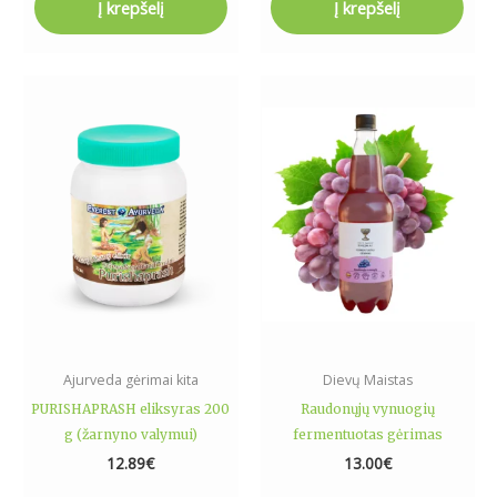
Į krepšelį
Į krepšelį
Ajurveda gėrimai kita
Dievų Maistas
PURISHAPRASH eliksyras 200
Raudonųjų vynuogių
g (žarnyno valymui)
fermentuotas gėrimas
12.89
€
13.00
€