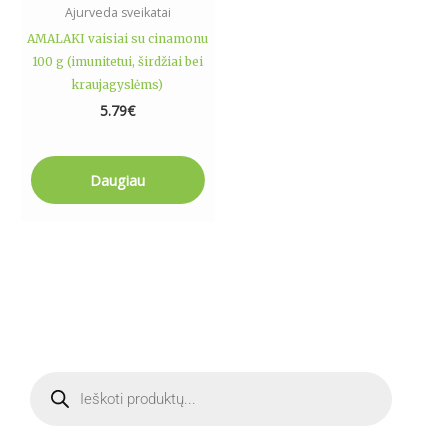
Ajurveda sveikatai
AMALAKI vaisiai su cinamonu
100 g (imunitetui, širdžiai bei
kraujagyslėms)
5.79
€
Daugiau
M
M
P
i
a
r
o
d
n
k
u
c
k
s