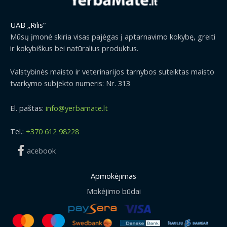
u
s
1
9
g
:
.
9
UAB „Rilis“
h
1
2
€
2
Mūsų įmonė skiria visas pajėgas į aptarnavimo kokybę, greiti
.
9
9
ir kokybiškus bei natūralius produktus.
5
€
.
0
.
9
Valstybinės maisto ir veterinarijos tarnybos suteiktas maisto
€
9
tvarkymo subjekto numeris: Nr. 313
.
€
El. paštas:
info@yerbamate.lt
Tel.:
+370 612 98228
acebook
Apmokėjimas
Mokėjimo būdai