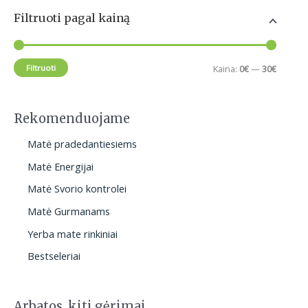
t
s
a
k
Filtruoti pagal kainą
s
e
i
a
a
r
n
i
c
Filtruoti
Kaina:
0€
—
30€
h
a
n
a
Rekomenduojame
Matė pradedantiesiems
Matė Energijai
Matė Svorio kontrolei
Matė Gurmanams
Yerba mate rinkiniai
Bestseleriai
Arbatos, kiti gėrimai