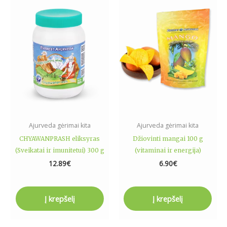
Ajurveda gėrimai kita
Ajurveda gėrimai kita
CHYAWANPRASH eliksyras
Džiovinti mangai 100 g
(Sveikatai ir imunitetui) 300 g
(vitaminai ir energija)
12.89
€
6.90
€
Į krepšelį
Į krepšelį