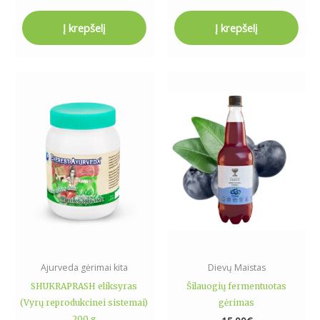
Į krepšelį
Į krepšelį
Ajurveda gėrimai kita
Dievų Maistas
SHUKRAPRASH eliksyras
Šilauogių fermentuotas
(Vyrų reprodukcinei sistemai)
gėrimas
200 g