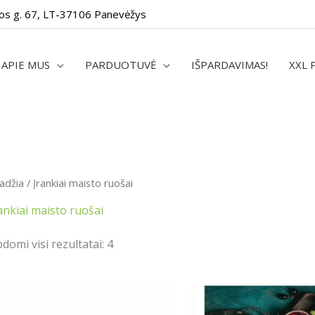
os g. 67, LT-37106 Panevėžys
APIE MUS
PARDUOTUVĖ
IŠPARDAVIMAS!
XXL 
adžia
/ Įrankiai maisto ruošai
ankiai maisto ruošai
domi visi rezultatai: 4