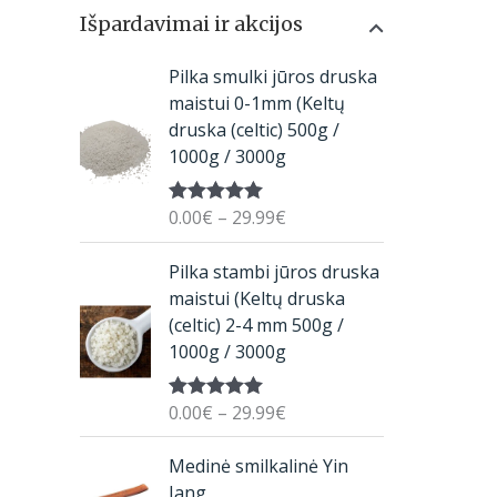
Išpardavimai ir akcijos
P
Pilka smulki jūros druska
r
maistui 0-1mm (Keltų
i
druska (celtic) 500g /
c
1000g / 3000g
e
r
0.00
€
–
29.99
€
Įvertinimas:
a
5.00
iš 5
n
P
Pilka stambi jūros druska
g
r
maistui (Keltų druska
e
i
(celtic) 2-4 mm 500g /
:
c
1000g / 3000g
0
e
.
r
0
0.00
€
–
29.99
€
Įvertinimas:
a
5.00
iš 5
0
n
O
C
€
Medinė smilkalinė Yin
g
r
u
t
Jang