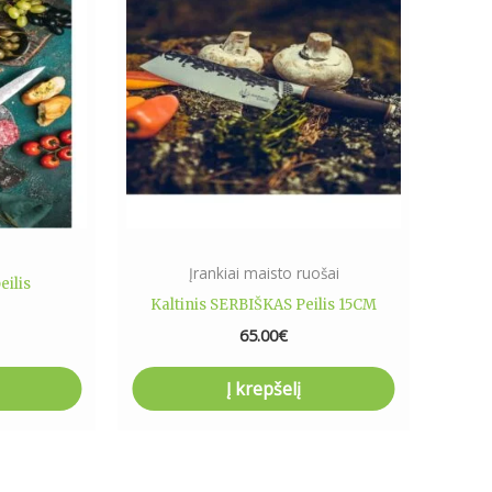
i
Įrankiai maisto ruošai
eilis
Kaltinis SERBIŠKAS Peilis 15CM
65.00
€
Į krepšelį