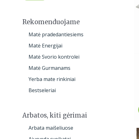
h
a
n
a
Rekomenduojame
Matė pradedantiesiems
Matė Energijai
Matė Svorio kontrolei
Matė Gurmanams
Yerba mate rinkiniai
Bestseleriai
Arbatos, kiti gėrimai
Arbata maišeliuose
Ajurveda sveikatai