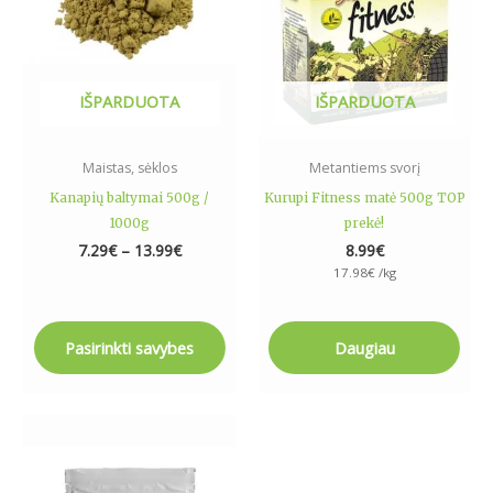
The
options
may
be
IŠPARDUOTA
IŠPARDUOTA
chosen
on
the
Maistas, sėklos
Metantiems svorį
product
Kanapių baltymai 500g /
Kurupi Fitness matė 500g TOP
page
1000g
prekė!
7.29
€
–
13.99
€
8.99
€
17.98
€
/kg
Pasirinkti savybes
Daugiau
This
product
has