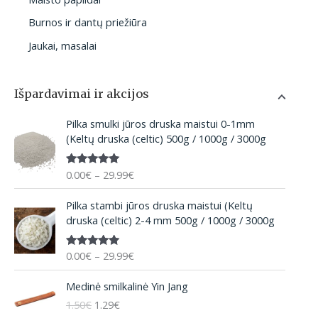
Burnos ir dantų priežiūra
Jaukai, masalai
Išpardavimai ir akcijos
P
Pilka smulki jūros druska maistui 0-1mm
r
(Keltų druska (celtic) 500g / 1000g / 3000g
i
c
0.00
€
–
29.99
€
Įvertinima
e
s:
5.00
iš 5
r
P
Pilka stambi jūros druska maistui (Keltų
a
r
druska (celtic) 2-4 mm 500g / 1000g / 3000g
n
i
g
c
e
0.00
€
–
29.99
€
Įvertinima
e
:
s:
5.00
iš 5
r
O
C
0
Medinė smilkalinė Yin Jang
a
r
u
.
n
1.50
€
1.29
€
i
r
0
g