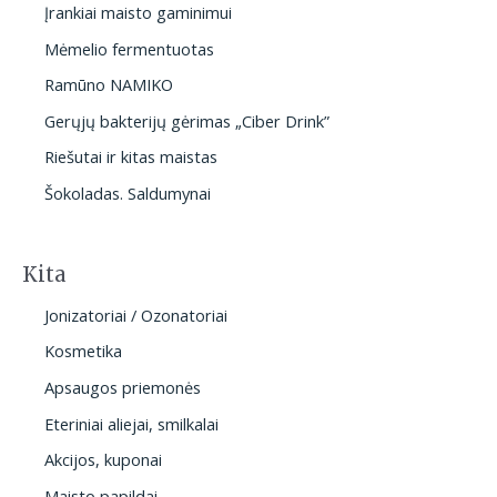
Įrankiai maisto gaminimui
Mėmelio fermentuotas
Ramūno NAMIKO
Gerųjų bakterijų gėrimas „Ciber Drink”
Riešutai ir kitas maistas
Šokoladas. Saldumynai
Kita
Jonizatoriai / Ozonatoriai
Kosmetika
Apsaugos priemonės
Eteriniai aliejai, smilkalai
Akcijos, kuponai
Maisto papildai