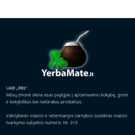
g
r
0
e
i
e
€
:
n
n
t
0
a
t
h
.
l
p
r
0
p
r
o
0
r
i
u
€
i
c
g
t
c
e
h
h
e
i
2
r
w
s
9
o
a
:
.
u
s
1
9
g
:
.
9
UAB „Rilis“
h
1
2
€
2
Mūsų įmonė skiria visas pajėgas į aptarnavimo kokybę, greiti
.
9
9
ir kokybiškus bei natūralius produktus.
5
€
.
0
.
9
Valstybinės maisto ir veterinarijos tarnybos suteiktas maisto
€
9
tvarkymo subjekto numeris: Nr. 313
.
€