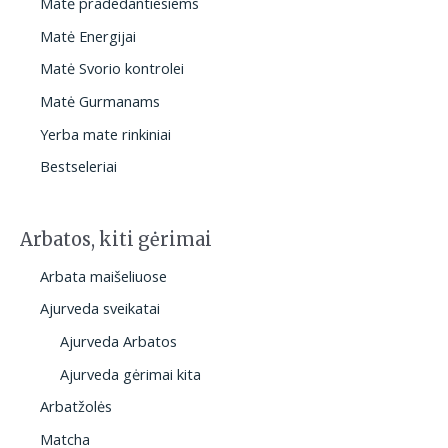
Matė pradedantiesiems
Matė Energijai
Matė Svorio kontrolei
Matė Gurmanams
Yerba mate rinkiniai
Bestseleriai
Arbatos, kiti gėrimai
Arbata maišeliuose
Ajurveda sveikatai
Ajurveda Arbatos
Ajurveda gėrimai kita
Arbatžolės
Matcha