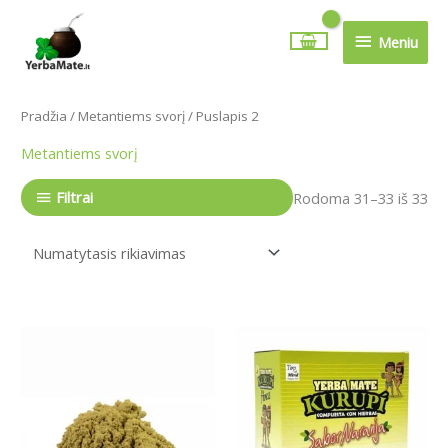
Pereiti
Meniu
prie
Meniu
turinio
Pradžia
/
Metantiems svorį
/ Puslapis 2
Metantiems svorį
Filtrai
Rodoma 31–33 iš 33
Price
This
range:
product
7.29€
has
through
13.99€
multiple
variants.