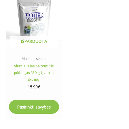
multiple
variants.
The
options
may
be
IŠPARDUOTA
chosen
on
the
Maistas, sėklos
product
Skaniausias baltyminis
page
pūdingas 350 g (įvairių
skonių)
15.99
€
Pasirinkti savybes