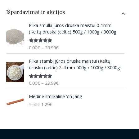
Išpardavimai ir akcijos
P
Pilka smulki jūros druska maistui 0-1mm
r
(Keltų druska (celtic) 500g / 1000g / 3000g
i
c
0.00
€
–
29.99
€
Įvertinima
e
s:
5.00
iš 5
r
P
Pilka stambi jūros druska maistui (Keltų
a
r
druska (celtic) 2-4 mm 500g / 1000g / 3000g
n
i
g
c
e
0.00
€
–
29.99
€
Įvertinima
e
:
s:
5.00
iš 5
r
O
C
0
Medinė smilkalinė Yin Jang
a
r
u
.
n
1.50
€
1.29
€
i
r
0
g
g
r
0
e
i
e
€
:
n
n
t
0
a
t
h
.
l
p