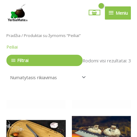
Pereiti
Meniu
prie
Meniu
turinio
Pradžia
/ Produktai su žymomis “Peiliai”
Peiliai
Filtrai
Rodomi visi rezultatai: 3