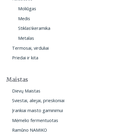
Moliūgas
Medis
Stiklas\keramika
Metalas
Termosai, virduliai
Priedai ir kita
Maistas
Dievų Maistas
Sviestai, aliejai, prieskoniai
Įrankiai maisto gaminimui
Mėmelio fermentuotas
Ramūno NAMIKO