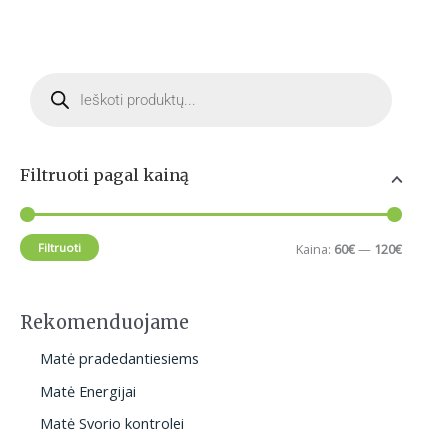
M
M
P
i
a
r
o
d
n
k
u
c
k
s
t
s
a
k
Filtruoti pagal kainą
s
e
i
a
a
r
n
i
c
Filtruoti
Kaina:
60€
—
120€
h
a
n
a
Rekomenduojame
Matė pradedantiesiems
Matė Energijai
Matė Svorio kontrolei