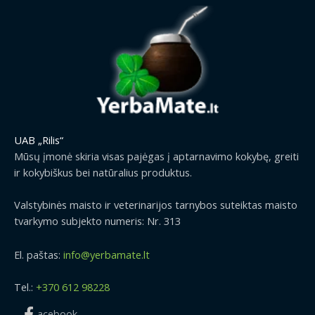
r
0
p
r
o
0
r
i
u
€
i
c
g
t
c
e
h
h
e
i
2
r
w
s
9
o
a
:
.
u
s
1
9
g
:
.
9
UAB „Rilis“
h
1
2
€
2
Mūsų įmonė skiria visas pajėgas į aptarnavimo kokybę, greiti
.
9
9
ir kokybiškus bei natūralius produktus.
5
€
.
0
.
9
Valstybinės maisto ir veterinarijos tarnybos suteiktas maisto
€
9
tvarkymo subjekto numeris: Nr. 313
.
€
El. paštas:
info@yerbamate.lt
Tel.:
+370 612 98228
acebook