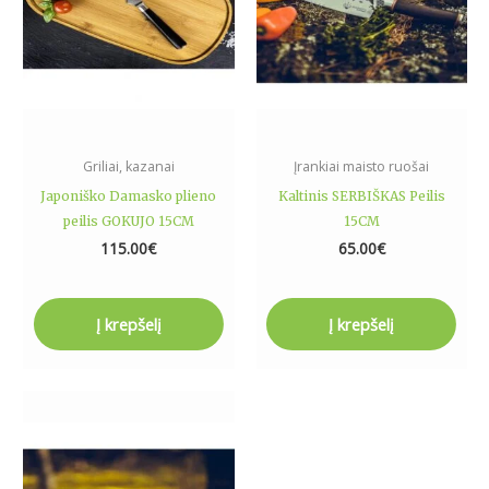
Griliai, kazanai
Įrankiai maisto ruošai
Japoniško Damasko plieno
Kaltinis SERBIŠKAS Peilis
peilis GOKUJO 15CM
15CM
115.00
€
65.00
€
Į krepšelį
Į krepšelį