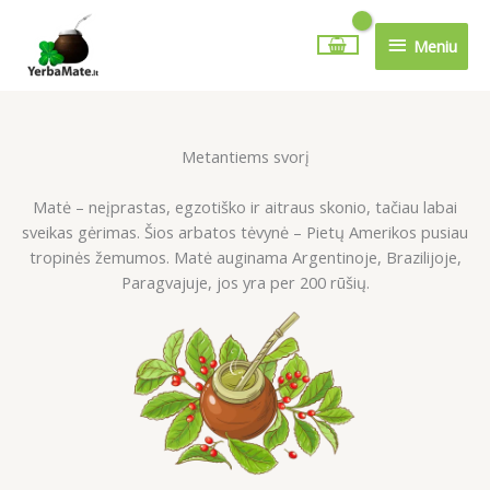
Pereiti
Meniu
prie
Meniu
turinio
Metantiems svorį
Matė – neįprastas, egzotiško ir aitraus skonio, tačiau labai
sveikas gėrimas. Šios arbatos tėvynė – Pietų Amerikos pusiau
tropinės žemumos. Matė auginama Argentinoje, Brazilijoje,
Paragvajuje, jos yra per 200 rūšių.