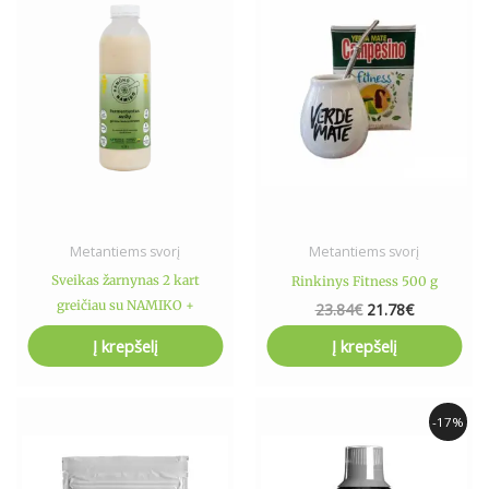
15.99€.
12.99€.
23.84€.
21.78€.
Metantiems svorį
Metantiems svorį
Sveikas žarnynas 2 kart
Rinkinys Fitness 500 g
greičiau su NAMIKO +
23.84
€
21.78
€
INULINAS 500g
Į krepšelį
Į krepšelį
15.99
€
12.99
€
Price
This
This
range:
-17%
product
product
13.99€
has
has
through
19.89€
multiple
multiple