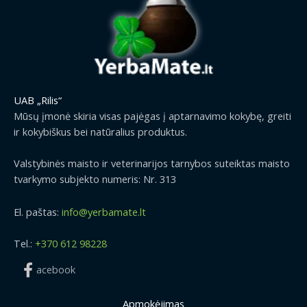
UAB „Rilis“
Mūsų įmonė skiria visas pajėgas į aptarnavimo kokybę, greiti
ir kokybiškus bei natūralius produktus.
Valstybinės maisto ir veterinarijos tarnybos suteiktas maisto
tvarkymo subjekto numeris: Nr. 313
El. paštas:
info@yerbamate.lt
Tel.:
+370 612 98228
acebook
Apmokėjimas