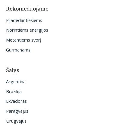
o
Rekomeduojame
t
Pradedantiesiems
i
Norintiems energijos
:
Metantiems svorį
Gurmanams
Šalys
Argentina
Brazilija
Ekvadoras
Paragvajus
Urugvajus