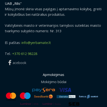
UAB „Rilis“
Mūsų įmonė skiria visas pajėgas į aptarnavimo kokybę, greiti
ir kokybiškus bei natūralius produktus.
Valstybinės maisto ir veterinarijos tarnybos suteiktas maisto
tvarkymo subjekto numeris: Nr. 313
El. paštas:
info@yerbamate.lt
Tel.:
+370 612 98228
acebook
Apmokėjimas
Mokėjimo būdai