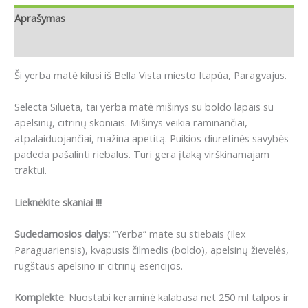
Aprašymas
Atsiliepimai (0)
Ši yerba matė kilusi iš Bella Vista miesto Itapúa, Paragvajus.
Selecta Silueta, tai yerba matė mišinys su boldo lapais su
apelsinų, citrinų skoniais. Mišinys veikia raminančiai,
atpalaiduojančiai, mažina apetitą. Puikios diuretinės savybės
padeda pašalinti riebalus. Turi gera įtaką virškinamajam
traktui.
Lieknėkite skaniai !!!
Sudedamosios dalys:
“Yerba” mate su stiebais (Ilex
Paraguariensis), kvapusis čilmedis (boldo), apelsinų žievelės,
rūgštaus apelsino ir citrinų esencijos.
Komplekte
: Nuostabi keraminė kalabasa net 250 ml talpos ir