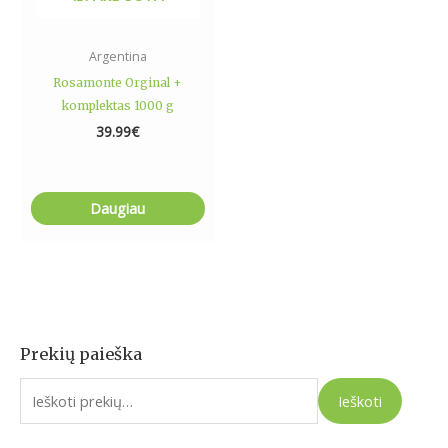
Argentina
Rosamonte Orginal +
komplektas 1000 g
39.99
€
Daugiau
Prekių paieška
I
e
Ieškoti
š
k