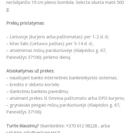
nerūdijančio 19 cm plieno bombila. Selecta silueta matė 500
g.
Prekių pristatymas:
– Lietuvoje (kurjeris arba paštomatas): per 1-2 d. d.;
– kitas šalis (Lietuvos paštas): per 5-14 d. d.;
– atsiėmimas mūsų parduotuvėje (Klaipėdos g. 67,
Panevėžys 37106): pirkimo dieną.
Atsiskaitymas už prekes:
– naudojant banko internetinės bankininkystės sistemas;
– kredito ir debeto kortele;
– išankstiniu bankiniu pavedimu;
– atsiimant prekes Iš Omniva paštomato arba DPD kurjerio;
– grynaisiais pinigais mūsų parduotuvėje (Klaipėdos g. 67,
Panevėžys 37106).
Turite klausimų?
Skambinkite: +370 612 98228 , arba
rašykite: info@yerbamate.lt