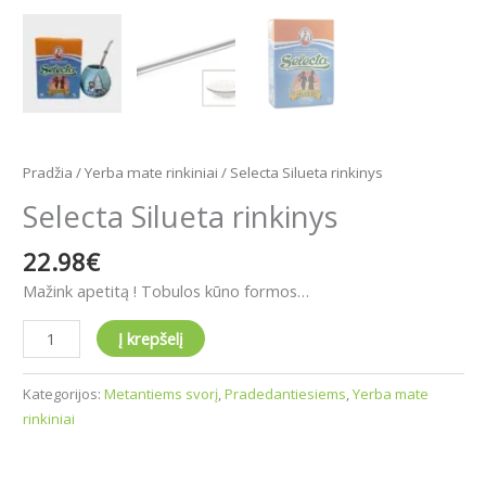
Pradžia
/
Yerba mate rinkiniai
/ Selecta Silueta rinkinys
Selecta Silueta rinkinys
22.98
€
Mažink apetitą ! Tobulos kūno formos…
Į krepšelį
Kategorijos:
Metantiems svorį
,
Pradedantiesiems
,
Yerba mate
rinkiniai