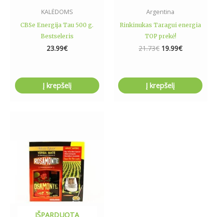
KALĖDOMS
Argentina
CBSe Energija Tau 500 g.
Rinkinukas Taragui energia
Bestseleris
TOP prekė!
23.99
€
21.73
€
19.99
€
Į krepšelį
Į krepšelį
IŠPARDUOTA