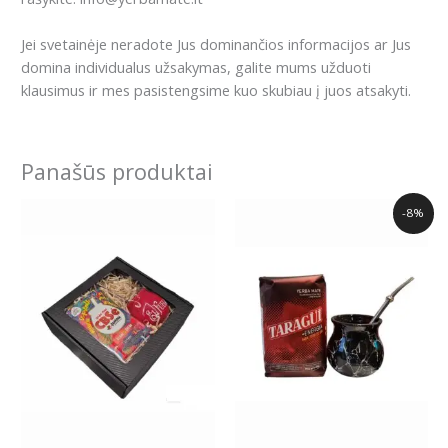
Jei svetainėje neradote Jus dominančios informacijos ar Jus
domina individualus užsakymas, galite mums užduoti
klausimus ir mes pasistengsime kuo skubiau į juos atsakyti.
Panašūs produktai
Original
Current
-8%
price
price
was:
is:
21.73€.
19.99€.