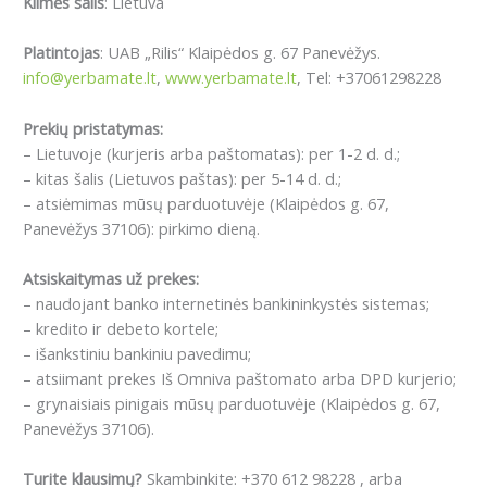
Kilmės šalis
: Lietuva
Platintojas
: UAB „Rilis“ Klaipėdos g. 67 Panevėžys.
info@yerbamate.lt
,
www.yerbamate.lt
, Tel: +37061298228
Prekių pristatymas:
– Lietuvoje (kurjeris arba paštomatas): per 1-2 d. d.;
– kitas šalis (Lietuvos paštas): per 5-14 d. d.;
– atsiėmimas mūsų parduotuvėje (Klaipėdos g. 67,
Panevėžys 37106): pirkimo dieną.
Atsiskaitymas už prekes:
– naudojant banko internetinės bankininkystės sistemas;
– kredito ir debeto kortele;
– išankstiniu bankiniu pavedimu;
– atsiimant prekes Iš Omniva paštomato arba DPD kurjerio;
– grynaisiais pinigais mūsų parduotuvėje (Klaipėdos g. 67,
Panevėžys 37106).
Turite klausimų?
Skambinkite: +370 612 98228 , arba