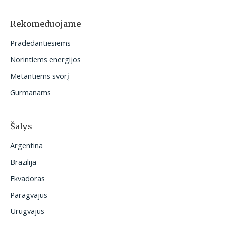
k
o
Rekomeduojame
t
Pradedantiesiems
i
Norintiems energijos
:
Metantiems svorį
Gurmanams
Šalys
Argentina
Brazilija
Ekvadoras
Paragvajus
Urugvajus