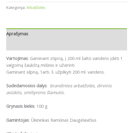
Kategorija:
Arbatžolės
Aprašymas
Atsiliepimai (0)
Vartojimas
: Gaminant stiprią, į 200 ml šalto vandens įdėti 1
valgomą šaukštą mišinio ir užvirinti
Gaminant silpną, 1arb. š. užplikyti 200 ml. vandens.
Sudedamosios dalys
:
brandintos arbatžolės, dirvinis
asiūklis, smiltyninis šlamutis.
Grynasis kiekis
: 100 g.
Gamintojas
: Ūkininkas Ramūnas Daugelavičius