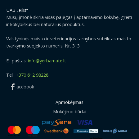
UAB „Rilis“
Mūsų įmonė skiria visas pajėgas į aptarnavimo kokybę, greiti
ir kokybiškus bei natūralius produktus.
Valstybinės maisto ir veterinarijos tarnybos suteiktas maisto
tvarkymo subjekto numeris: Nr. 313
El. paštas:
info@yerbamate.lt
Tel.:
+370 612 98228
acebook
Apmokėjimas
Mokėjimo būdai