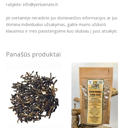
rašykite: info@yerbamate.lt
Jei svetainėje neradote Jus dominančios informacijos ar Jus
domina individualus užsakymas, galite mums užduoti
klausimus ir mes pasistengsime kuo skubiau į juos atsakyti.
Panašūs produktai
Price
This
range:
product
5.99€
has
through
16.99€
multiple
variants.
The
options
may
be
chosen