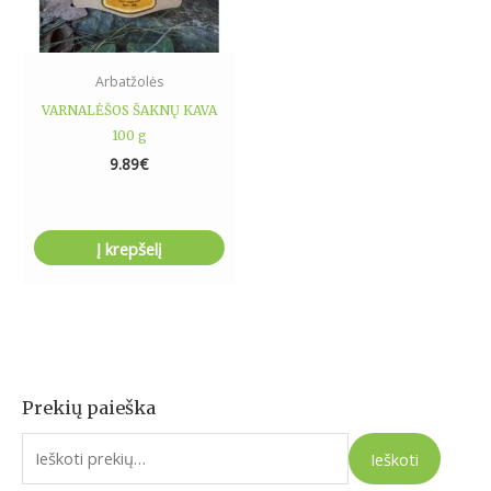
Arbatžolės
VARNALĖŠOS ŠAKNŲ KAVA
100 g
9.89
€
Į krepšelį
Prekių paieška
I
e
Ieškoti
š