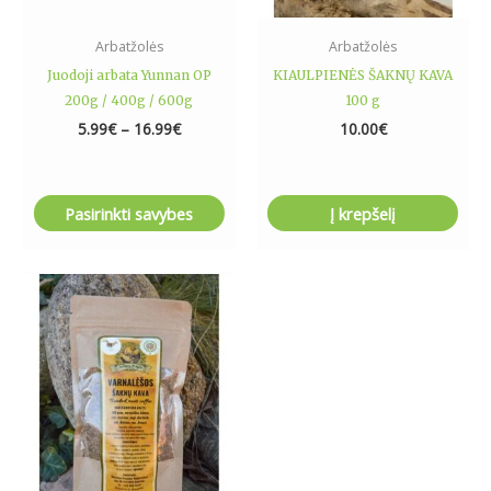
on
the
Arbatžolės
Arbatžolės
product
Juodoji arbata Yunnan OP
KIAULPIENĖS ŠAKNŲ KAVA
page
200g / 400g / 600g
100 g
5.99
€
–
16.99
€
10.00
€
Pasirinkti savybes
Į krepšelį