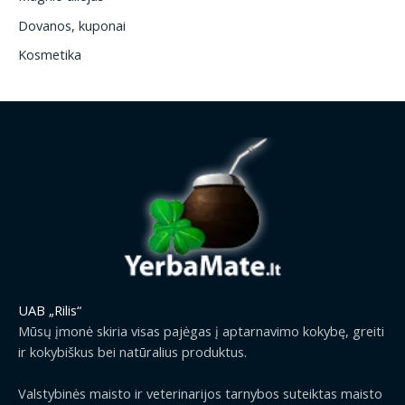
Dovanos, kuponai
Kosmetika
UAB „Rilis“
Mūsų įmonė skiria visas pajėgas į aptarnavimo kokybę, greiti
ir kokybiškus bei natūralius produktus.
Valstybinės maisto ir veterinarijos tarnybos suteiktas maisto