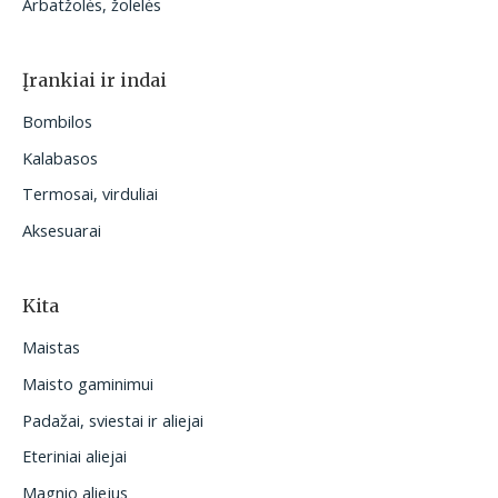
Arbatžolės, žolelės
Įrankiai ir indai
Bombilos
Kalabasos
Termosai, virduliai
Aksesuarai
Kita
Maistas
Maisto gaminimui
Padažai, sviestai ir aliejai
Eteriniai aliejai
Magnio aliejus