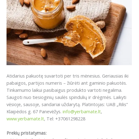
Atidarius pakuotę suvartoti per tris mėnesius. Geriausias iki
pabaigos, partijos numeris – žiūrėti ant gaminio pakuotės.
Tinkamumo laikui pasibaigus produkto vartoti negalima.
Saugoti nuo tiesioginių saulės spindulių ir drėgmės. Laikyti
vėsioje, sausoje, sandariai uždarytą. Platintojas: UAB „Rilis“
Klaipėdos g. 67 Panevėžys.
info@yerbamate.lt
,
www.yerbamate.lt
, Tel: +37061298228
Prekių pristatymas: