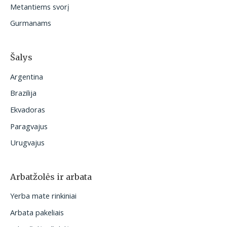
Metantiems svorį
Gurmanams
Šalys
Argentina
Brazilija
Ekvadoras
Paragvajus
Urugvajus
Arbatžolės ir arbata
Yerba mate rinkiniai
Arbata pakeliais