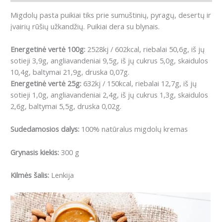
Migdolų pasta puikiai tiks prie sumuštinių, pyragų, desertų ir
įvairių rūšių užkandžių. Puikiai dera su blynais.
Energetinė vertė 100g:
2528kj / 602kcal, riebalai 50,6g, iš jų
sotieji 3,9g, angliavandeniai 9,5g, iš jų cukrus 5,0g, skaidulos
10,4g, baltymai 21,9g, druska 0,07g.
Energetinė vertė 25g:
632kj / 150kcal, riebalai 12,7g, iš jų
sotieji 1,0g, angliavandeniai 2,4g, iš jų cukrus 1,3g, skaidulos
2,6g, baltymai 5,5g, druska 0,02g.
Sudedamosios dalys:
100% natūralus migdolų kremas
Grynasis kiekis:
300 g
Kilmės šalis:
Lenkija