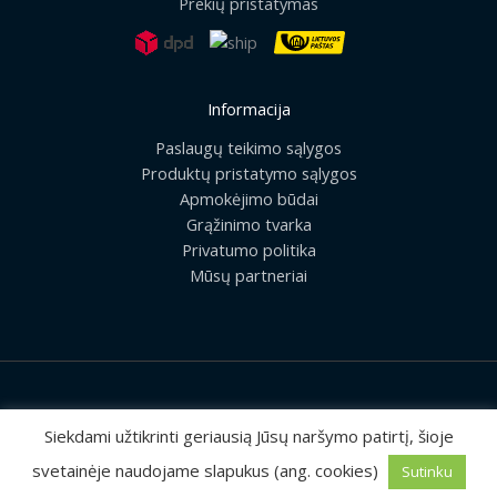
Prekių pristatymas
Informacija
Paslaugų teikimo sąlygos
Produktų pristatymo sąlygos
Apmokėjimo būdai
Grąžinimo tvarka
Privatumo politika
Mūsų partneriai
2026 © Visos teisės saugomos | UAB „Rilis“
Siekdami užtikrinti geriausią Jūsų naršymo patirtį, šioje
svetainėje naudojame slapukus (ang. cookies)
Sutinku
Sprendimas:
MEDIAERN