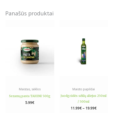
Panašūs produktai
Price
This
range:
product
11.99€
has
through
19.99€
multiple
variants.
The
options
may
be
chosen
on
the
Maistas, sėklos
Maisto papildai
product
Juodgrūdės sėklų aliejus 250ml
Sezamų pasta TAHINI 500g
page
/ 500ml
5.99
€
11.99
€
–
19.99
€