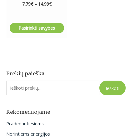
7.79
€
–
14.99
€
Pasirinkti savybes
Prekių paieška
I
e
Ieškoti
š
k
o
Rekomeduojame
t
Pradedantiesiems
i
Norintiems energijos
: