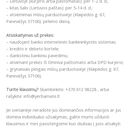
– Lietuvoje (kurjeris arba paštomatas): per 1-2 d. d.;
– kitas šalis (Lietuvos paštas): per 5-14 d. d.;
– atsiėmimas mūsų parduotuvėje (Klaipėdos g. 67,
Panevėžys 37106): pirkimo dieną.
Atsiskaitymas už prekes:
– naudojant banko internetinės bankininkystės sistemas;
– kredito ir debeto kortele;
– išankstiniu bankiniu pavedimu;
– atsiimant prekes Iš Omniva paštomato arba DPD kurjerio;
– grynaisiais pinigais mūsų parduotuvėje (Klaipėdos g. 67,
Panevėžys 37106).
Turite klausimų?
Skambinkite: +370 612 98228 , arba
rašykite: info@yerbamate.lt
Jei svetainėje neradote Jus dominančios informacijos ar Jus
domina individualus užsakymas, galite mums užduoti
klausimus ir mes pasistengsime kuo skubiau į juos atsakyti.