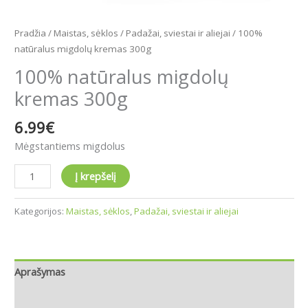
Pradžia
/
Maistas, sėklos
/
Padažai, sviestai ir aliejai
/ 100%
natūralus migdolų kremas 300g
100% natūralus migdolų
kremas 300g
6.99
€
Mėgstantiems migdolus
Į krepšelį
Kategorijos:
Maistas, sėklos
,
Padažai, sviestai ir aliejai
Aprašymas
Atsiliepimai (0)