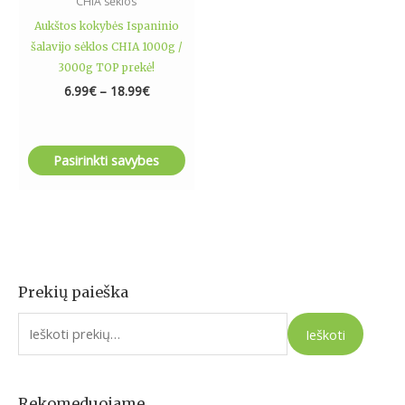
CHIA sėklos
product
Aukštos kokybės Ispaninio
page
šalavijo sėklos CHIA 1000g /
3000g TOP prekė!
6.99
€
–
18.99
€
Pasirinkti savybes
Prekių paieška
I
e
Ieškoti
š
k
o
Rekomeduojame