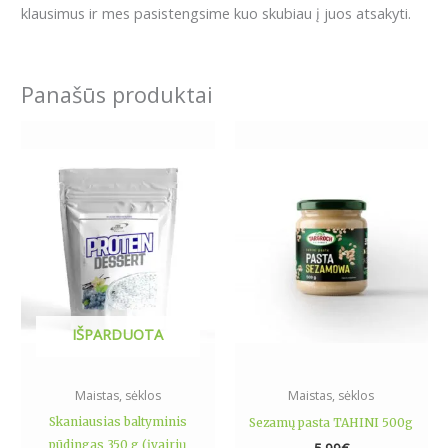
klausimus ir mes pasistengsime kuo skubiau į juos atsakyti.
Panašūs produktai
This
product
has
multiple
variants.
The
options
may
be
IŠPARDUOTA
chosen
on
the
Maistas, sėklos
Maistas, sėklos
product
Skaniausias baltyminis
Sezamų pasta TAHINI 500g
page
pūdingas 350 g (įvairių