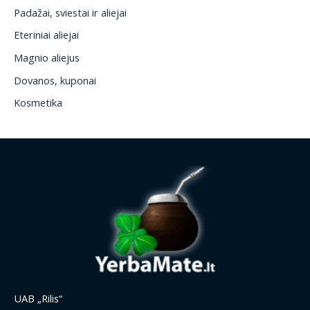
Padažai, sviestai ir aliejai
Eteriniai aliejai
Magnio aliejus
Dovanos, kuponai
Kosmetika
UAB „Rilis“