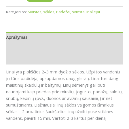
Kategorijos:
Maistas, sėklos
,
Padažai, sviestai ir aliejai
Aprašymas
Papildoma informacija
Atsiliepimai (0)
Linai yra plokščios 2–3 mm dydžio sėklos. Užpiltos vandeniu
jų tūris padidėja, apsupdamos daug gleivių. Linai turi daug
maistinių skaidulų ir baltymų. Linų sėmenys gali būti
naudojami kaip priedas prie miuslių, jogurto, padažų, salotų,
sriubų, kepinių (pvz., duonos ar avižinių sausainių) ir net
sumuštiniams. Dažniausiai linų sėklos valgomos išmirkius
sėklas – 2 arbatinius šaukštelius linų užpilti puse stiklinės
vandens, pavirti 15 min. Vartoti 2-3 kartus per dieną.