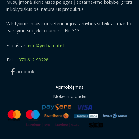
Mūsų įmonė skiria visas pajėgas į aptarnavimo kokybę, greiti
ir kokybiškus bei natūralius produktus.
Valstybinės maisto ir veterinarijos tarnybos suteiktas maisto
tvarkymo subjekto numeris: Nr. 313
El. paštas:
info@yerbamate.lt
Tel.:
+370 612 98228
acebook
Apmokėjimas
Mokėjimo būdai