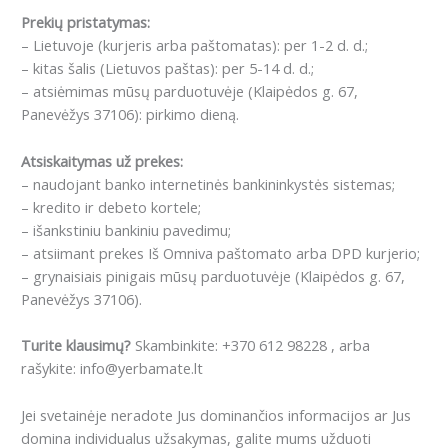
Prekių pristatymas:
– Lietuvoje (kurjeris arba paštomatas): per 1-2 d. d.;
– kitas šalis (Lietuvos paštas): per 5-14 d. d.;
– atsiėmimas mūsų parduotuvėje (Klaipėdos g. 67,
Panevėžys 37106): pirkimo dieną.
Atsiskaitymas už prekes:
– naudojant banko internetinės bankininkystės sistemas;
– kredito ir debeto kortele;
– išankstiniu bankiniu pavedimu;
– atsiimant prekes Iš Omniva paštomato arba DPD kurjerio;
– grynaisiais pinigais mūsų parduotuvėje (Klaipėdos g. 67,
Panevėžys 37106).
Turite klausimų?
Skambinkite: +370 612 98228 , arba
rašykite: info@yerbamate.lt
Jei svetainėje neradote Jus dominančios informacijos ar Jus
domina individualus užsakymas, galite mums užduoti