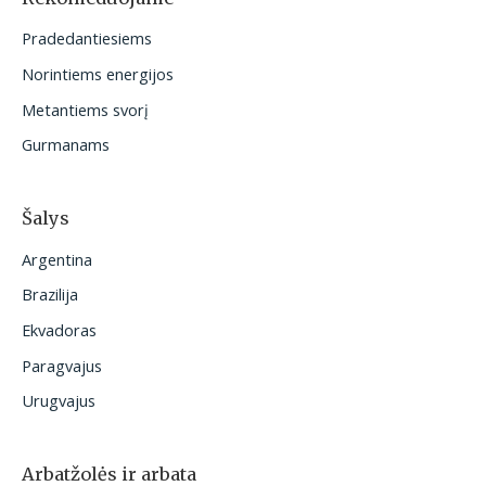
t
Pradedantiesiems
i
Norintiems energijos
:
Metantiems svorį
Gurmanams
Šalys
Argentina
Brazilija
Ekvadoras
Paragvajus
Urugvajus
Arbatžolės ir arbata