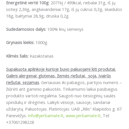
Energetinė vertė 100g
: 2071kj / 499kcal, riebalai 31g, iš jų
sotieji 2,36g, angliavandeniai 17g, iš jų cukrus 0,3g, skaidulos
18g, baltymai 28,9g, druska 0,2g.
Sudedamosios dalys:
100% linų sėmenys
Grynasis kiekis
:
1000g.
Kilmės šalis:
Kazakstanas
Supakuota aplinkoje kurioje buvo pakuojami kiti produtai.
Galimi alergenai: g
lutenas, žemės riešutai, soja, įvairūs
riešutai, sezamas
. Geriausias iki pabaigos, partijos numeris –
žiūrėti ant gaminio pakuotės. Tinkamumo laikui pasibaigus
produkto vartoti negalima. Saugoti nuo tiesioginių saulės
spindulių ir drėgmės. Laikyti vėsioje, sausoje, sandariai
uždarytą. Pakuotojas. Platintojas: UAB „Rilis“ Klaipėdos g. 67
Panevėžys.
info@yerbamate.lt
,
www.yerbamate.lt
, Tel:
+37061298228