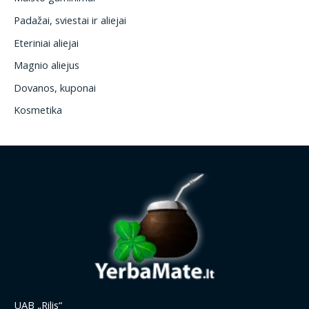
Padažai, sviestai ir aliejai
Eteriniai aliejai
Magnio aliejus
Dovanos, kuponai
Kosmetika
UAB „Rilis“