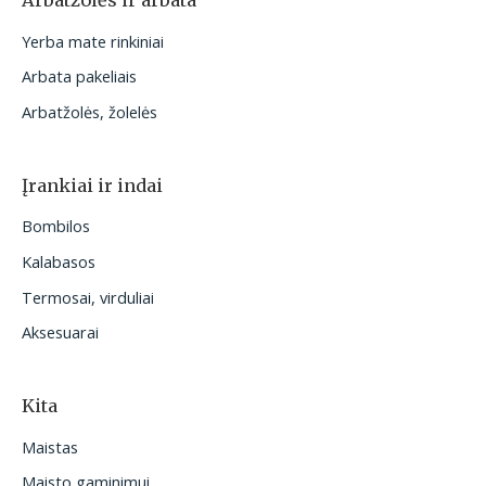
Arbatžolės ir arbata
Yerba mate rinkiniai
Arbata pakeliais
Arbatžolės, žolelės
Įrankiai ir indai
Bombilos
Kalabasos
Termosai, virduliai
Aksesuarai
Kita
Maistas
Maisto gaminimui