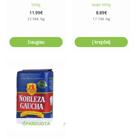
500g
matė 500g
11.99
€
8.89
€
23.98
€
/kg
17.78
€
/kg
Daugiau
Į krepšelį
IŠPARDUOTA