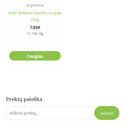
Argentina
Matė Nobleza Gaucha con palo
500g
7.89
€
15.78
€
/kg
Daugiau
Prekių paieška
I
e
Ieškoti
š
k