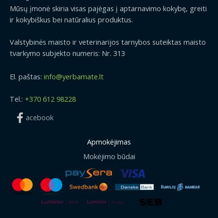
Mūsų įmonė skiria visas pajėgas į aptarnavimo kokybę, greiti
ir kokybiškus bei natūralius produktus.
Valstybinės maisto ir veterinarijos tarnybos suteiktas maisto
tvarkymo subjekto numeris: Nr. 313
El. paštas:
info@yerbamate.lt
Tel.:
+370 612 98228
acebook
Apmokėjimas
Mokėjimo būdai