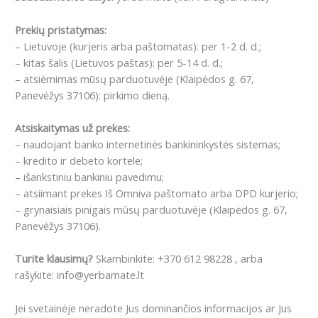
Prekių pristatymas:
– Lietuvoje (kurjeris arba paštomatas): per 1-2 d. d.;
– kitas šalis (Lietuvos paštas): per 5-14 d. d.;
– atsiėmimas mūsų parduotuvėje (Klaipėdos g. 67,
Panevėžys 37106): pirkimo dieną.
Atsiskaitymas už prekes:
– naudojant banko internetinės bankininkystės sistemas;
– kredito ir debeto kortele;
– išankstiniu bankiniu pavedimu;
– atsiimant prekes Iš Omniva paštomato arba DPD kurjerio;
– grynaisiais pinigais mūsų parduotuvėje (Klaipėdos g. 67,
Panevėžys 37106).
Turite klausimų?
Skambinkite: +370 612 98228 , arba
rašykite: info@yerbamate.lt
Jei svetainėje neradote Jus dominančios informacijos ar Jus