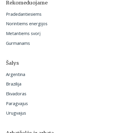
o
Rekomeduojame
t
Pradedantiesiems
i
Norintiems energijos
:
Metantiems svorį
Gurmanams
Šalys
Argentina
Brazilija
Ekvadoras
Paragvajus
Urugvajus