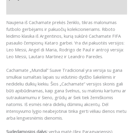
Atsiliepimai (0)
Naujiena iš Cachamate prekės ženklo, tikras malonumas
futbolo gerbėjams ir pakuočių kolekcionieriams.
Riboto
leidimo klasika iš Argentinos, kurią sukūrė Cachamate FIFA
pasaulio čempionų Kataro garbei.
Yra dvi pakuotės versijos:
Leo Messi, Angel di Maria, Rodrigo de Paul ir antroji versija:
Leo Messi, Lautaro Martinez ir Leandro Paredes.
Cachamate „Mundial” Suave Tradicional yra versija su gana
smulkiai sumaltais lapais su vidutinio dydžio šakelėmis ir
nedideliu dulkių kiekiu.
Šios „Cachamate“ versijos skonis gali
būti apibūdinamas, kaip gana švelnus, su maloniu kartumu ar
sutraukiamumu ir šieno, grūdų ar šiek tiek žemiškomis
natomis.
Iš esmės nėra didelių dūminių akcentų.
Dėl
intensyvumo lygio neabejotinai tinka gerti vėliau dienos metu
arba lengvesnėmis dienomis.
Sudedamosios dalys:
yerba matė (Ilex Paragvariensis)