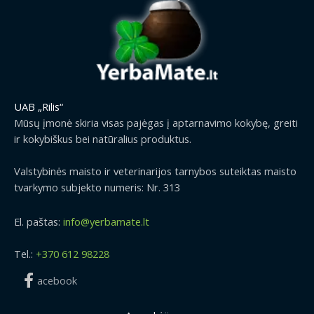
UAB „Rilis“
Mūsų įmonė skiria visas pajėgas į aptarnavimo kokybę, greiti
ir kokybiškus bei natūralius produktus.
Valstybinės maisto ir veterinarijos tarnybos suteiktas maisto
tvarkymo subjekto numeris: Nr. 313
El. paštas:
info@yerbamate.lt
Tel.:
+370 612 98228
acebook