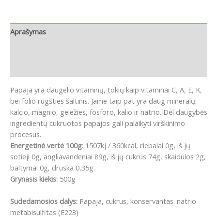
Aprašymas
Papildoma informacija
Atsiliepimai (0)
Papaja yra daugelio vitaminų, tokių kaip vitaminai C, A, E, K,
bei folio rūgšties šaltinis.
Jame taip pat yra daug mineralų:
kalcio, magnio, geležies, fosforo, kalio ir natrio.
Dėl daugybės
ingredientų cukruotos papajos gali palaikyti virškinimo
procesus.
Energetinė vertė 100g
: 1507kj / 360kcal, riebalai 0g, iš jų
sotieji 0g, angliavandeniai 89g, iš jų cukrus 74g, skaidulos 2g,
baltymai 0g, druska 0,35g.
Grynasis kiekis:
500g
Sudedamosios dalys:
Papaja, cukrus, konservantas: natrio
metabisulfitas (E223)