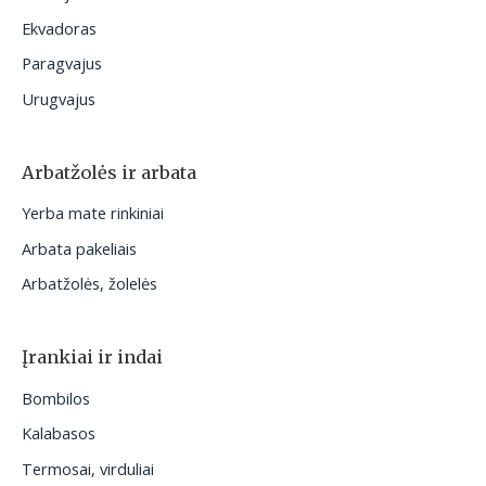
Ekvadoras
Paragvajus
Urugvajus
Arbatžolės ir arbata
Yerba mate rinkiniai
Arbata pakeliais
Arbatžolės, žolelės
Įrankiai ir indai
Bombilos
Kalabasos
Termosai, virduliai