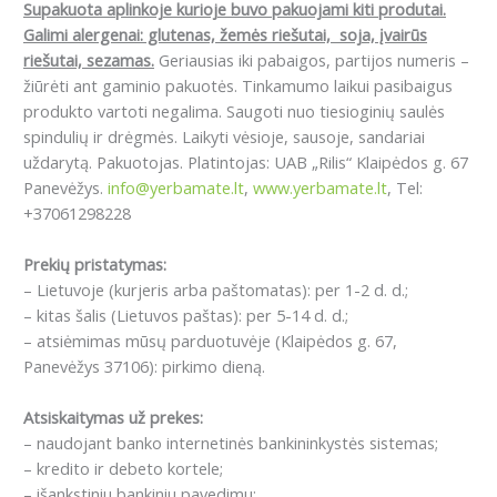
Supakuota aplinkoje kurioje buvo pakuojami kiti produtai.
Galimi alergenai: glutenas, žemės riešutai, soja, įvairūs
riešutai, sezamas.
Geriausias iki pabaigos, partijos numeris –
žiūrėti ant gaminio pakuotės. Tinkamumo laikui pasibaigus
produkto vartoti negalima. Saugoti nuo tiesioginių saulės
spindulių ir drėgmės. Laikyti vėsioje, sausoje, sandariai
uždarytą. Pakuotojas. Platintojas: UAB „Rilis“ Klaipėdos g. 67
Panevėžys.
info@yerbamate.lt
,
www.yerbamate.lt
, Tel:
+37061298228
Prekių pristatymas:
– Lietuvoje (kurjeris arba paštomatas): per 1-2 d. d.;
– kitas šalis (Lietuvos paštas): per 5-14 d. d.;
– atsiėmimas mūsų parduotuvėje (Klaipėdos g. 67,
Panevėžys 37106): pirkimo dieną.
Atsiskaitymas už prekes:
– naudojant banko internetinės bankininkystės sistemas;
– kredito ir debeto kortele;
– išankstiniu bankiniu pavedimu;