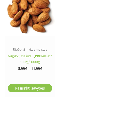
variants.
The
options
may
be
chosen
on
the
Riešutai ir kitas maistas
product
Migdolų riešutai „PREMIUM”
page
500g / 1000g
5.99
€
–
11.99
€
Pasirinkti savybes