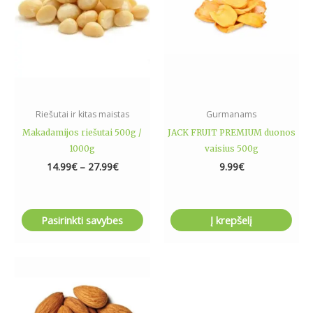
The
options
may
be
chosen
on
the
Riešutai ir kitas maistas
Gurmanams
product
Makadamijos riešutai 500g /
JACK FRUIT PREMIUM duonos
page
1000g
vaisius 500g
14.99
€
–
27.99
€
9.99
€
Pasirinkti savybes
Į krepšelį
Price
This
range:
product
5.99€
has
through
11.99€
multiple