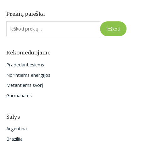
Prekių paieška
I
e
Ieškoti
š
k
o
Rekomeduojame
t
Pradedantiesiems
i
Norintiems energijos
:
Metantiems svorį
Gurmanams
Šalys
Argentina
Brazilija