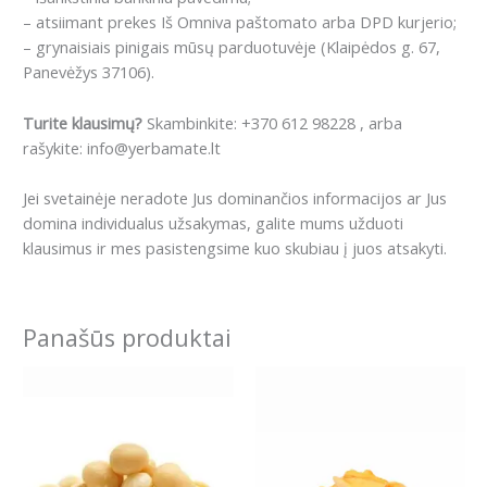
– atsiimant prekes Iš Omniva paštomato arba DPD kurjerio;
– grynaisiais pinigais mūsų parduotuvėje (Klaipėdos g. 67,
Panevėžys 37106).
Turite klausimų?
Skambinkite: +370 612 98228 , arba
rašykite: info@yerbamate.lt
Jei svetainėje neradote Jus dominančios informacijos ar Jus
domina individualus užsakymas, galite mums užduoti
klausimus ir mes pasistengsime kuo skubiau į juos atsakyti.
Panašūs produktai
Price
This
range:
product
14.99€
has
through
27.99€
multiple
variants.