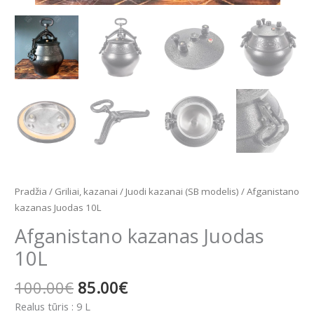
Pradžia
/
Griliai, kazanai
/
Juodi kazanai (SB modelis)
/ Afganistano
kazanas Juodas 10L
Afganistano kazanas Juodas
10L
100.00
€
85.00
€
Realus tūris : 9 L