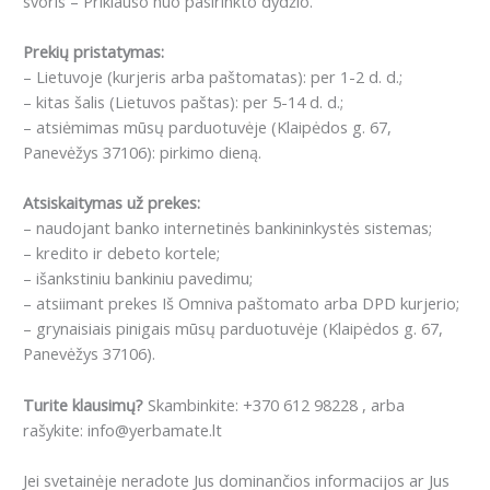
svoris – Priklauso nuo pasirinkto dydžio.
Prekių pristatymas:
– Lietuvoje (kurjeris arba paštomatas): per 1-2 d. d.;
– kitas šalis (Lietuvos paštas): per 5-14 d. d.;
– atsiėmimas mūsų parduotuvėje (Klaipėdos g. 67,
Panevėžys 37106): pirkimo dieną.
Atsiskaitymas už prekes:
– naudojant banko internetinės bankininkystės sistemas;
– kredito ir debeto kortele;
– išankstiniu bankiniu pavedimu;
– atsiimant prekes Iš Omniva paštomato arba DPD kurjerio;
– grynaisiais pinigais mūsų parduotuvėje (Klaipėdos g. 67,
Panevėžys 37106).
Turite klausimų?
Skambinkite: +370 612 98228 , arba
rašykite: info@yerbamate.lt
Jei svetainėje neradote Jus dominančios informacijos ar Jus