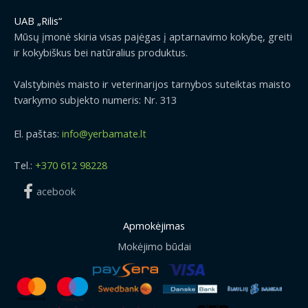
UAB „Rilis“
Mūsų įmonė skiria visas pajėgas į aptarnavimo kokybę, greiti
ir kokybiškus bei natūralius produktus.
Valstybinės maisto ir veterinarijos tarnybos suteiktas maisto
tvarkymo subjekto numeris: Nr. 313
El. paštas:
info@yerbamate.lt
Tel.:
+370 612 98228
acebook
Apmokėjimas
Mokėjimo būdai