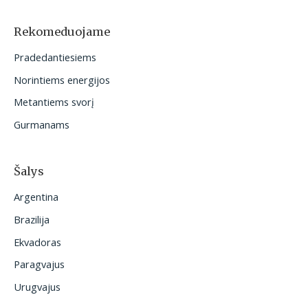
k
o
Rekomeduojame
t
Pradedantiesiems
i
Norintiems energijos
:
Metantiems svorį
Gurmanams
Šalys
Argentina
Brazilija
Ekvadoras
Paragvajus
Urugvajus