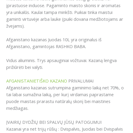
įprastuose induose. Pagaminto maisto skonis ir aromatas
yra unikalūs. Kaulai tampa minkšti. Puikiai tinka maistui
gaminti virtuvėje arba lauke (puiki dovana medžiotojams ar
žvejams).
Afganistano kazanas Juodas 10L yra originalus iš
Afganistano, gamintojas RASHKO BABA.
Vidus aliuminis. Trys apsauginiai vožtuvai. Kazaną lengva
prižiūrėti bei valyti.
AFGANISTANIETIŠKO KAZANO
PRIVALUMAI
Afganistano kazanas sutrumpina gaminimo laiką net 70%, o
tai labai sumažina laiką, per kurį virdamas paprastame
puode maistas prarastu natūralų skonį bei maistines
medžiagas.
ĮVAIRIŲ DYDŽIŲ BEI SPALVŲ JŪSŲ PATOGUMUI
Kazanai yra net trijų rūšių : Dvispalvis, Juodas bei Dvispalvis