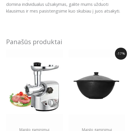
domina individualus užsakymas, galite mums užduoti
klausimus ir mes pasistengsime kuo skubiau į juos atsakyti.
Panašūs produktai
Original
Current
-17%
price
price
was:
is:
65.99€.
54.99€.
Maisto gaminimui
Maisto gaminimui