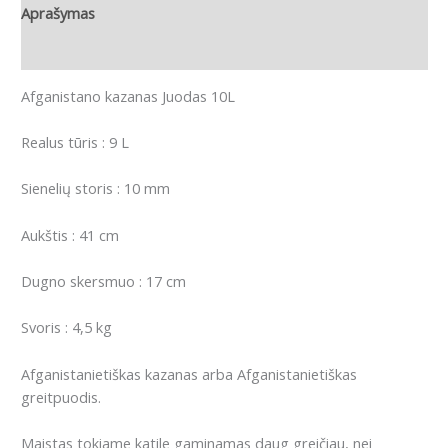
Aprašymas
Papildoma informacija
Afganistano kazanas Juodas 10L
Realus tūris : 9 L
Sienelių storis : 10 mm
Aukštis : 41 cm
Dugno skersmuo : 17 cm
Svoris : 4,5 kg
Afganistanietiškas kazanas arba Afganistanietiškas
greitpuodis.
Maistas tokiame katile gaminamas daug greičiau, nei