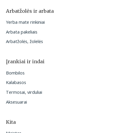
Arbatžolės ir arbata
Yerba mate rinkiniai
Arbata pakeliais
Arbatžolės, žolelės
Įrankiai ir indai
Bombilos
Kalabasos
Termosai, virduliai
Aksesuarai
Kita