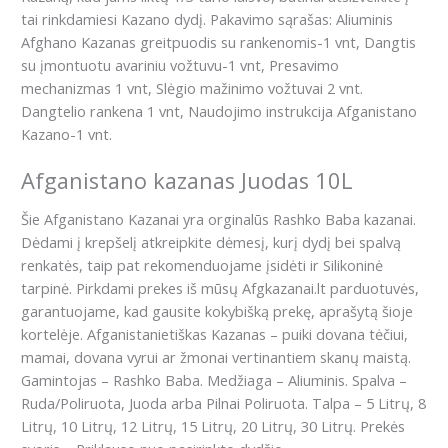
tai rinkdamiesi Kazano dydį. Pakavimo sąrašas: Aliuminis
Afghano Kazanas greitpuodis su rankenomis-1 vnt, Dangtis
su įmontuotu avariniu vožtuvu-1 vnt, Presavimo
mechanizmas 1 vnt, Slėgio mažinimo vožtuvai 2 vnt.
Dangtelio rankena 1 vnt, Naudojimo instrukcija Afganistano
Kazano-1 vnt.
Afganistano kazanas Juodas 10L
Šie Afganistano Kazanai yra orginalūs Rashko Baba kazanai.
Dėdami į krepšelį atkreipkite dėmesį, kurį dydį bei spalvą
renkatės, taip pat rekomenduojame įsidėti ir Silikoninė
tarpinė. Pirkdami prekes iš mūsų Afgkazanai.lt parduotuvės,
garantuojame, kad gausite kokybišką prekę, aprašytą šioje
kortelėje. Afganistanietiškas Kazanas – puiki dovana tėčiui,
mamai, dovana vyrui ar žmonai vertinantiem skanų maistą.
Gamintojas – Rashko Baba. Medžiaga – Aliuminis. Spalva –
Ruda/Poliruota, Juoda arba Pilnai Poliruota. Talpa – 5 Litrų, 8
Litrų, 10 Litrų, 12 Litrų, 15 Litrų, 20 Litrų, 30 Litrų. Prekės