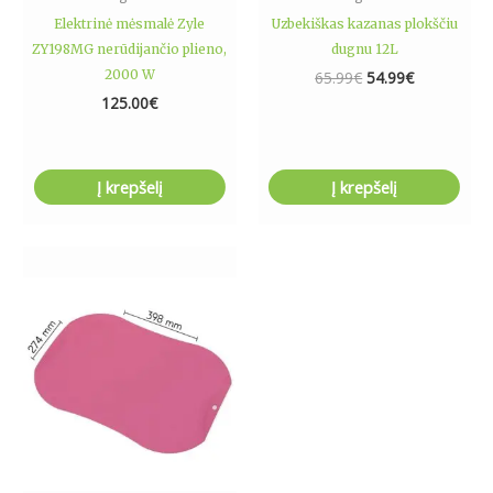
Elektrinė mėsmalė Zyle
Uzbekiškas kazanas plokščiu
ZY198MG nerūdijančio plieno,
dugnu 12L
2000 W
65.99
€
54.99
€
125.00
€
Į krepšelį
Į krepšelį
This
product
has
multiple
variants.
The
options
may
be
chosen