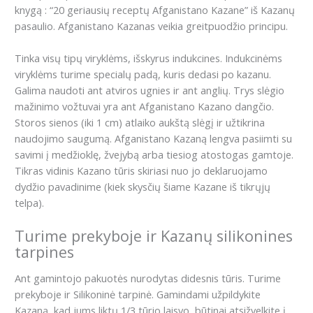
knygą : “20 geriausių receptų Afganistano Kazane” iš Kazanų
pasaulio. Afganistano Kazanas veikia greitpuodžio principu.
Tinka visų tipų viryklėms, išskyrus indukcines. Indukcinėms
viryklėms turime specialų padą, kuris dedasi po kazanu.
Galima naudoti ant atviros ugnies ir ant anglių. Trys slėgio
mažinimo vožtuvai yra ant Afganistano Kazano dangčio.
Storos sienos (iki 1 cm) atlaiko aukštą slėgį ir užtikrina
naudojimo saugumą. Afganistano Kazaną lengva pasiimti su
savimi į medžioklę, žvejybą arba tiesiog atostogas gamtoje.
Tikras vidinis Kazano tūris skiriasi nuo jo deklaruojamo
dydžio pavadinime (kiek skysčių šiame Kazane iš tikrųjų
telpa).
Turime prekyboje ir Kazanų silikonines
tarpines
Ant gamintojo pakuotės nurodytas didesnis tūris. Turime
prekyboje ir Silikoninė tarpinė. Gamindami užpildykite
Kazaną, kad jums liktų 1/3 tūrio laisvo, būtinai atsižvelkite į