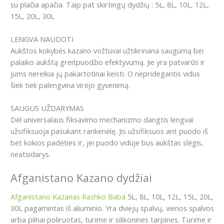
su plačia apačia. Taip pat skirtingų dydžių : 5L, 8L, 10L, 12L,
15L, 20L, 30L
LENGVA NAUDOTI
Aukštos kokybės kazano vožtuvai užtikrinana saugumą bei
palaiko aukštą greitpuodžio efektyvumą. Jie yra patvarūs ir
jums nereikia jų pakartotinai keisti. O nepridegantis vidus
šiek tiek palengvina virėjo gyvenimą.
SAUGUS UŽDARYMAS
Dėl universalaus fiksavimo mechanizmo dangtis lengvai
užsifiksuoja pasukant rankenėlę. Jis užsifiksuos ant puodo iš
bet kokios padėties ir, jei puodo viduje bus aukštas slėgis,
neatsidarys.
Afganistano Kazano dydžiai
Afganistano Kazanas Rashko Baba
5L, 8L, 10L, 12L, 15L, 20L,
30L pagamintas iš aliuminio. Yra dviejų spalvų, vienos spalvos
arba pilnai poliruotas, turime ir silikonines tarpines. Turime ir