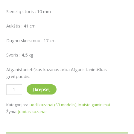
Sienelių storis : 10 mm
Aukštis : 41 cm
Dugno skersmuo : 17 cm
Svoris : 4,5 kg
Afganistanietiškas kazanas arba Afganistanietiškas
greitpuodis.
Į krepšelį
Kategorijos:
Juodi kazanai (SB modelis)
,
Maisto gaminimui
Žyma:
Juodas kazanas