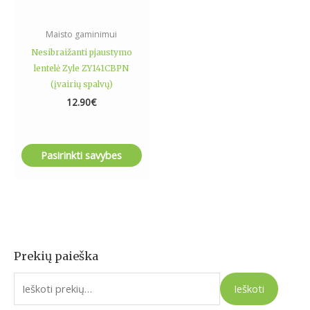
on
the
Maisto gaminimui
product
Nesibraižanti pjaustymo
page
lentelė Zyle ZY141CBPN
(įvairių spalvų)
12.90
€
Pasirinkti savybes
Prekių paieška
I
e
Ieškoti
š