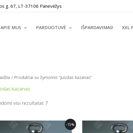
os g. 67, LT-37106 Panevėžys
APIE MUS
PARDUOTUVĖ
IŠPARDAVIMAS!
XXL 
adžia
/ Produktai su žymomis “Juodas kazanas”
uodas kazanas
domi visi rezultatai: 7
Original
Current
Origin
-15%
price
price
price