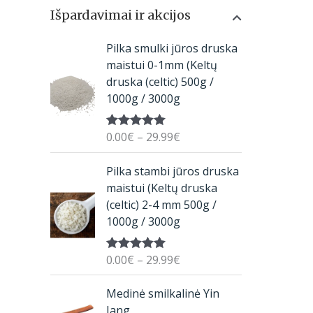
Išpardavimai ir akcijos
P
Pilka smulki jūros druska
r
maistui 0-1mm (Keltų
i
druska (celtic) 500g /
c
1000g / 3000g
e
r
0.00
€
–
29.99
€
Įvertinimas:
a
5.00
iš 5
n
P
Pilka stambi jūros druska
g
r
maistui (Keltų druska
e
i
(celtic) 2-4 mm 500g /
:
c
1000g / 3000g
0
e
.
r
0
0.00
€
–
29.99
€
Įvertinimas:
a
5.00
iš 5
0
n
O
C
€
Medinė smilkalinė Yin
g
r
u
t
Jang