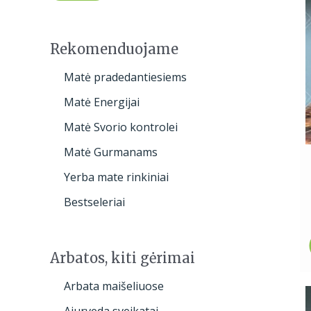
h
a
n
a
Rekomenduojame
Matė pradedantiesiems
Matė Energijai
Matė Svorio kontrolei
Matė Gurmanams
Yerba mate rinkiniai
Bestseleriai
Arbatos, kiti gėrimai
Arbata maišeliuose
Ajurveda sveikatai