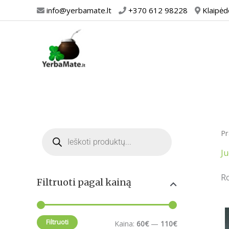
Pereiti
info@yerbamate.lt
+370 612 98228
Klaipėd
prie
turinio
M
M
P
Pr
i
a
r
o
n
k
d
J
u
c
k
s
t
Ro
Filtruoti pagal kainą
s
a
k
s
e
i
a
a
r
n
i
Filtruoti
Kaina:
60€
—
110€
c