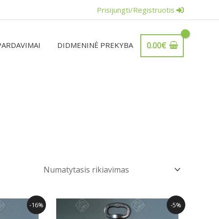
Prisijungti/Registruotis
PARDAVIMAI
DIDMENINĖ PREKYBA
0.00
€
al
Current
Original
Current
-16%
-5%
price
price
price