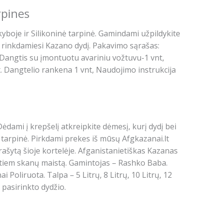
rpines
boje ir Silikoninė tarpinė. Gamindami užpildykite
tai rinkdamiesi Kazano dydį. Pakavimo sąrašas:
Dangtis su įmontuotu avariniu vožtuvu-1 vnt,
 Dangtelio rankena 1 vnt, Naudojimo instrukcija
dami į krepšelį atkreipkite dėmesį, kurį dydį bei
 tarpinė. Pirkdami prekes iš mūsų Afgkazanai.lt
šytą šioje kortelėje. Afganistanietiškas Kazanas
ntiem skanų maistą. Gamintojas – Rashko Baba.
 Poliruota. Talpa – 5 Litrų, 8 Litrų, 10 Litrų, 12
o pasirinkto dydžio.