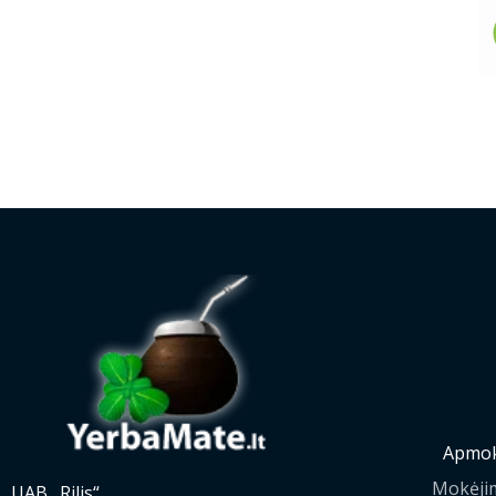
Apmok
Mokėji
UAB „Rilis“