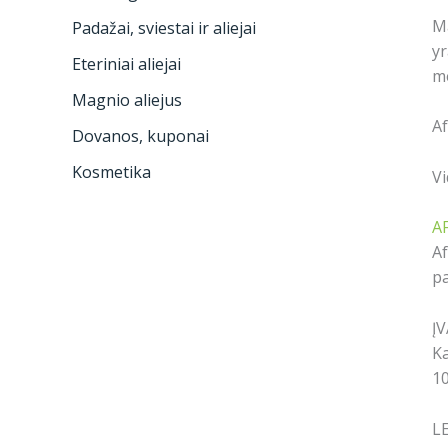
Ma
Padažai, sviestai ir aliejai
yr
Eteriniai aliejai
me
Magnio aliejus
Af
Dovanos, kuponai
Kosmetika
Vi
A
Af
pa
Į
Ka
10
L