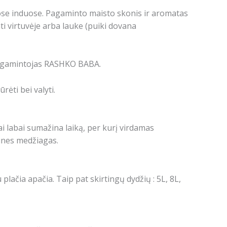
ose induose. Pagaminto maisto skonis ir aromatas
ti virtuvėje arba lauke (puiki dovana
o, gamintojas RASHKO BABA.
rėti bei valyti.
 labai sumažina laiką, per kurį virdamas
ines medžiagas.
 plačia apačia. Taip pat skirtingų dydžių : 5L, 8L,