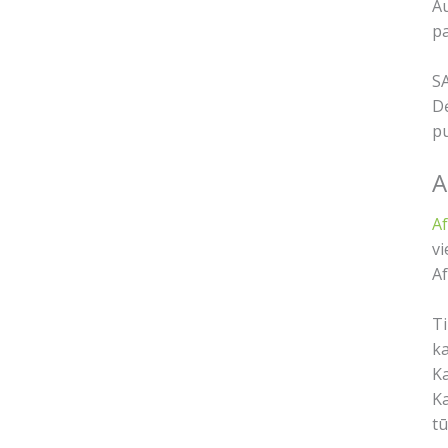
Au
pa
S
Dė
pu
A
A
vi
Af
Ti
ka
Ka
Ka
tū