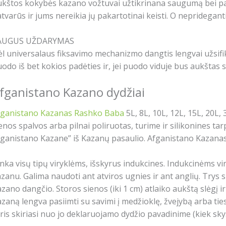
kštos kokybės kazano vožtuvai užtikrinana saugumą bei pal
tvarūs ir jums nereikia jų pakartotinai keisti. O nepridegant
AUGUS UŽDARYMAS
l universalaus fiksavimo mechanizmo dangtis lengvai užsifik
odo iš bet kokios padėties ir, jei puodo viduje bus aukštas s
fganistano Kazano dydžiai
fganistano Kazanas Rashko Baba
5L, 8L, 10L, 12L, 15L, 20L,
enos spalvos arba pilnai poliruotas, turime ir silikonines ta
ganistano Kazane” iš Kazanų pasaulio. Afganistano Kazanas 
nka visų tipų viryklėms, išskyrus indukcines. Indukcinėms vi
zanu. Galima naudoti ant atviros ugnies ir ant anglių. Trys
zano dangčio. Storos sienos (iki 1 cm) atlaiko aukštą slėgį
zaną lengva pasiimti su savimi į medžioklę, žvejybą arba ti
ris skiriasi nuo jo deklaruojamo dydžio pavadinime (kiek skys