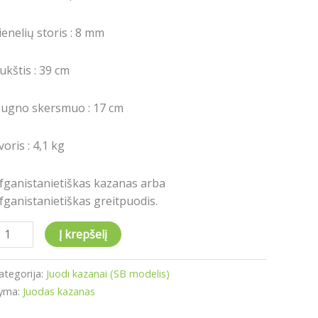
ienelių storis : 8 mm
ukštis : 39 cm
ugno skersmuo : 17 cm
voris : 4,1 kg
fganistanietiškas kazanas arba
fganistanietiškas greitpuodis.
Į krepšelį
ategorija:
Juodi kazanai (SB modelis)
yma:
Juodas kazanas