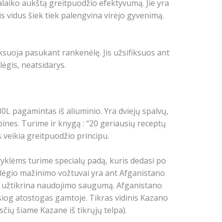
aiko aukštą greitpuodžio efektyvumą. Jie yra
is vidus šiek tiek palengvina virėjo gyvenimą.
suoja pasukant rankenėlę. Jis užsifiksuos ant
lėgis, neatsidarys.
 30L pagamintas iš aliuminio. Yra dviejų spalvų,
rpines. Turime ir knygą : “20 geriausių receptų
veikia greitpuodžio principu.
ryklėms turime specialų padą, kuris dedasi po
 slėgio mažinimo vožtuvai yra ant Afganistano
 ir užtikrina naudojimo saugumą. Afganistano
esiog atostogas gamtoje. Tikras vidinis Kazano
čių šiame Kazane iš tikrųjų telpa).