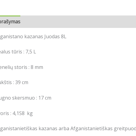
prašymas
Papildoma informacija
fganistano kazanas Juodas 8L
alus tūris : 7,5 L
enelių storis : 8 mm
kštis : 39 cm
ugno skersmuo : 17 cm
oris : 4,1S8 kg
ganistanietiškas kazanas arba Afganistanietiškas greitpuod