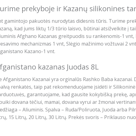
urime prekyboje ir Kazanų silikonines ta
t gamintojo pakuotės nurodytas didesnis tūris. Turime preky
zaną, kad jums liktų 1/3 tūrio laisvo, būtinai atsižvelkite į 
iuminis Afghano Kazanas greitpuodis su rankenomis-1 vnt, 
esavimo mechanizmas 1 vnt, Slėgio mažinimo vožtuvai 2 vnt.
ganistano Kazano-1 vnt.
fganistano kazanas Juodas 8L
e Afganistano Kazanai yra orginalūs Rashko Baba kazanai. Dė
alvą renkatės, taip pat rekomenduojame įsidėti ir Silikoninė
rduotuvės, garantuojame, kad gausite kokybišką prekę, apra
puiki dovana tėčiui, mamai, dovana vyrui ar žmonai vertina
džiaga – Aliuminis. Spalva – Ruda/Poliruota, Juoda arba Pilnai
trų, 15 Litrų, 20 Litrų, 30 Litrų. Prekės svoris – Priklauso nu