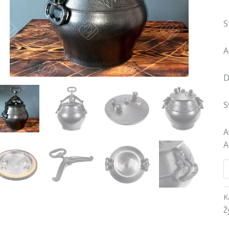
S
A
D
S
A
A
K
Ž