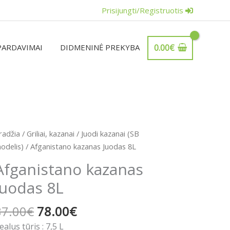
Prisijungti/Registruotis
PARDAVIMAI
DIDMENINĖ PREKYBA
0.00
€
Original
Current
rodukto
radžia
/
Griliai, kazanai
/
Juodi kazanai (SB
price
price
iekis:
odelis)
/ Afganistano kazanas Juodas 8L
was:
is:
fganistano
Afganistano kazanas
87.00€.
78.00€.
azanas
Juodas 8L
uodas
L
87.00
€
78.00
€
ealus tūris : 7,5 L