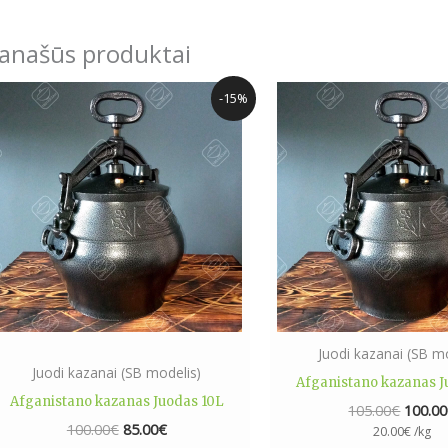
anašūs produktai
Original
Current
Origina
-15%
price
price
price
was:
is:
was:
100.00€.
85.00€.
105.00
Juodi kazanai (SB mo
Juodi kazanai (SB modelis)
Afganistano kazanas J
Afganistano kazanas Juodas 10L
105.00
€
100.00
100.00
€
85.00
€
20.00
€
/kg