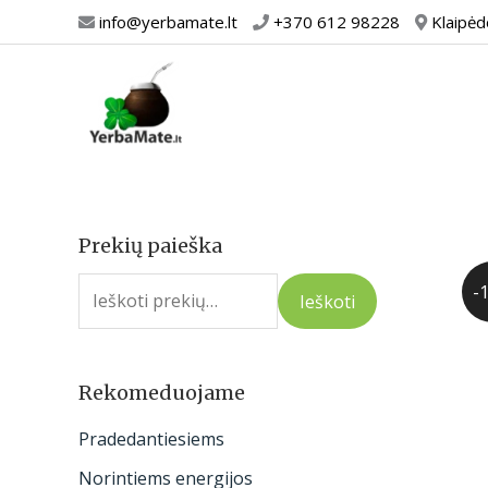
Pereiti
info@yerbamate.lt
+370 612 98228
Klaipėd
prie
turinio
Prekių paieška
I
e
-
Ieškoti
š
k
o
Rekomeduojame
t
Pradedantiesiems
i
Norintiems energijos