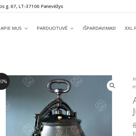
os g. 67, LT-37106 Panevėžys
APIE MUS
PARDUOTUVĖ
IŠPARDAVIMAS!
XXL 
p
P
10%
k
m
A
k
J
8
R