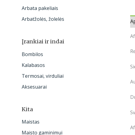
Arbata pakeliais
Arbatžolės, žolelės
A
A
Įrankiai ir indai
Re
Bombilos
Kalabasos
Si
Termosai, virduliai
Au
Aksesuarai
D
Kita
Sv
Maistas
Af
Maisto gaminimui