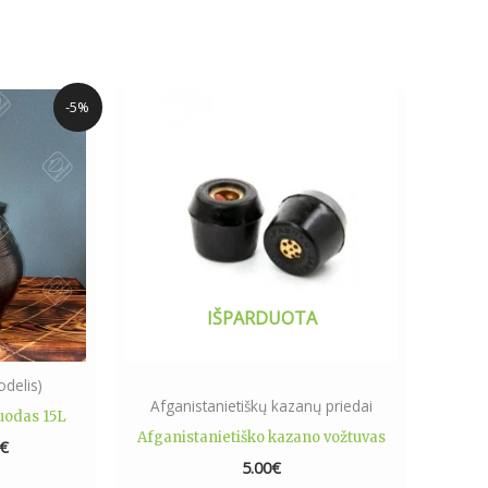
l
Current
-5%
price
is:
€.
100.00€.
IŠPARDUOTA
delis)
Afganistanietiškų kazanų priedai
uodas 15L
Afganistanietiško kazano vožtuvas
€
5.00
€