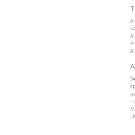
T
An
Ka
Al
Pr
Af
A
Ši
sp
pa
– 
Me
Li