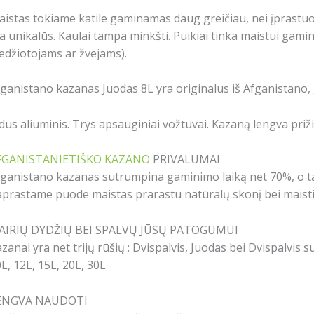
istas tokiame katile gaminamas daug greičiau, nei įprastu
a unikalūs. Kaulai tampa minkšti. Puikiai tinka maistui gamin
džiotojams ar žvejams).
ganistano kazanas Juodas 8L yra originalus iš Afganistan
dus aliuminis. Trys apsauginiai vožtuvai. Kazaną lengva prižiū
FGANISTANIETIŠKO KAZANO
PRIVALUMAI
ganistano kazanas sutrumpina gaminimo laiką net 70%, o tai
prastame puode maistas prarastu natūralų skonį bei maist
VAIRIŲ DYDŽIŲ BEI SPALVŲ JŪSŲ PATOGUMUI
zanai yra net trijų rūšių : Dvispalvis, Juodas bei Dvispalvis su
L, 12L, 15L, 20L, 30L
ENGVA NAUDOTI