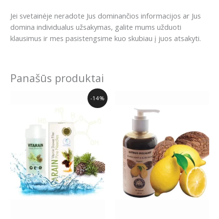
Jei svetainėje neradote Jus dominančios informacijos ar Jus
domina individualus užsakymas, galite mums užduoti
klausimus ir mes pasistengsime kuo skubiau į juos atsakyti.
Panašūs produktai
Original
Current
-14%
price
price
was:
is:
34.99€.
29.99€.