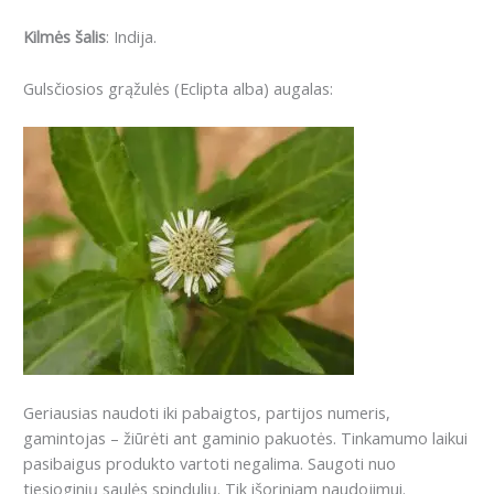
Kilmės šalis
: Indija.
Gulsčiosios grąžulės (Eclipta alba) augalas:
Geriausias naudoti iki pabaigtos, partijos numeris,
gamintojas – žiūrėti ant gaminio pakuotės. Tinkamumo laikui
pasibaigus produkto vartoti negalima. Saugoti nuo
tiesioginių saulės spindulių. Tik išoriniam naudojimui.