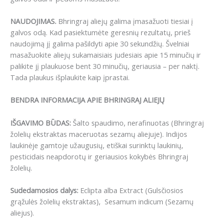
NAUDOJIMAS.
Bhringraj aliejų galima įmasažuoti tiesiai į
galvos odą. Kad pasiektumėte geresnių rezultatų, prieš
naudojimą jį galima pašildyti apie 30 sekundžių. Švelniai
masažuokite aliejų sukamaisiais judesiais apie 15 minučių ir
palikite jį plaukuose bent 30 minučių, geriausia – per naktį.
Tada plaukus išplaukite kaip įprastai.
BENDRA INFORMACIJA APIE BHRINGRAJ ALIEJŲ
IŠGAVIMO BŪDAS:
Šalto spaudimo, nerafinuotas (Bhringraj
žolelių ekstraktas maceruotas sezamų aliejuje). Indijos
laukinėje gamtoje užaugusių, etiškai surinktų laukinių,
pesticidais neapdorotų ir geriausios kokybės Bhringraj
žolelių.
Sudedamosios dalys
:
Eclipta alba Extract (Gulsčiosios
grąžulės žolelių ekstraktas), Sesamum indicum (Sezamų
aliejus).