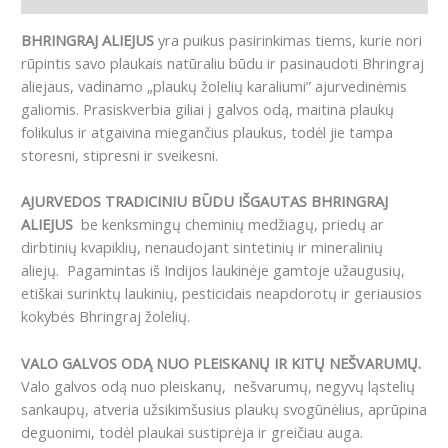
BHRINGRAJ ALIEJUS
yra puikus pasirinkimas tiems, kurie nori
rūpintis savo plaukais natūraliu būdu ir pasinaudoti Bhringraj
aliejaus, vadinamo „plaukų žolelių karaliumi” ajurvedinėmis
galiomis. Prasiskverbia giliai į galvos odą, maitina plaukų
folikulus ir atgaivina miegančius plaukus, todėl jie tampa
storesni, stipresni ir sveikesni.
AJURVEDOS TRADICINIU BŪDU IŠGAUTAS BHRINGRAJ
ALIEJUS
be kenksmingų cheminių medžiagų, priedų ar
dirbtinių kvapiklių, nenaudojant sintetinių ir mineralinių
aliejų. Pagamintas iš Indijos laukinėje gamtoje užaugusių,
etiškai surinktų laukinių, pesticidais neapdorotų ir geriausios
kokybės Bhringraj žolelių.
VALO GALVOS ODĄ NUO PLEISKANŲ IR KITŲ NEŠVARUMŲ.
Valo galvos odą nuo pleiskanų, nešvarumų, negyvų ląstelių
sankaupų, atveria užsikimšusius plaukų svogūnėlius, aprūpina
deguonimi, todėl plaukai sustiprėja ir greičiau auga.