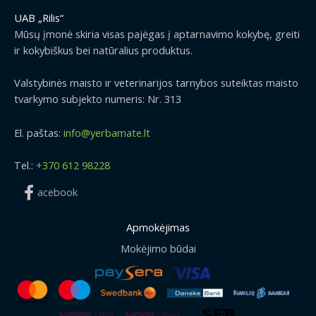
UAB „Rilis“
Mūsų įmonė skiria visas pajėgas į aptarnavimo kokybę, greiti
ir kokybiškus bei natūralius produktus.
Valstybinės maisto ir veterinarijos tarnybos suteiktas maisto
tvarkymo subjekto numeris: Nr. 313
El. paštas:
info@yerbamate.lt
Tel.:
+370 612 98228
acebook
Apmokėjimas
Mokėjimo būdai