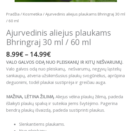
Pradžia
/
Kosmetika
/ Ajurvedinis aliejus plaukams Bhringraj 30 ml
/ 60 ml
Ajurvedinis aliejus plaukams
Bhringraj 30 ml / 60 ml
8.99
€
–
14.99
€
VALO GALVOS ODĄ NUO PLEISKANŲ IR KITŲ NEŠVARUMŲ.
Valo galvos odą nuo pleiskanų, nešvarumų, negyvų ląstelių
sankaupų, atveria užsikimšusius plaukų svogūnėlius, aprūpina
deguonimi, todėl plaukai sustiprėja ir greičiau auga.
MAŽINA, LĖTINA ŽILIMĄ.
Aliejus vėlina plaukų žilimą, padeda
išlaikyti plaukų spalvą ir suteikia jiems švytėjimo. Pagerina
bendrą plaukų išvaizdą, padeda sustiprinti plaukus.
Slenkantiems plaukams.
Nuo pleiskanų.