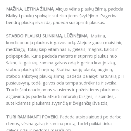
MAŽINA, LĖTINA ŽILIMĄ.
Aliejus vėlina plaukų žilimą, padeda
išlaikyti plaukų spalvą ir suteikia jiems švytėjimo. Pagerina
bendrą plaukų išvaizdą, padeda sustiprinti plaukus.
STABDO PLAUKŲ SLINKIMĄ, LŪŽINĖJIMĄ.
Maitina,
kondicionuoja plaukus ir galvos odą. Aliejuje gausu maistinių
medžiagų, tokių kaip vitaminas E, geležis, magnis, kalcis ir
polipeptidai, kurie padeda maitinti ir stiprinti plaukus nuo
šaknų iki galiukų, ramina galvos odą ir gerina kraujotaką,
stabdo plaukų lūžinėjimą. Skatina naujų plaukų augimą,
stabdo ankstyvą plaukų žilimą, padeda palaikyti natūralią pH
pusiausvyrą, todėl galvos oda tampa sudrėkinta ir sveika.
Tradiciškai naudojamas sausiems ir pažeistiems plaukams
atgaivinti. Jis padeda atkurti natūralų blizgesį ir spindesį,
suteikdamas plaukams švytinčią ir žvilgančią išvaizdą.
TURI RAMINANTĮ POVEIKĮ.
Padeda atsipalaiduoti po darbo
dienos, vėsina galvą ir ramina protą, todėl puikiai tinka
galvos odai ir pėdoms masažuoti.