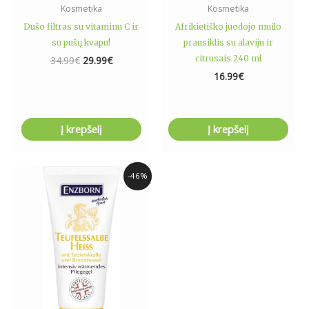
Kosmetika
Kosmetika
Dušo filtras su vitaminu C ir
Afrikietiško juodojo muilo
su pušų kvapu!
prausiklis su alaviju ir
citrusais 240 ml
34.99
€
29.99
€
16.99
€
Į krepšelį
Į krepšelį
Original
Current
-46%
price
price
was:
is:
12.99€.
6.99€.