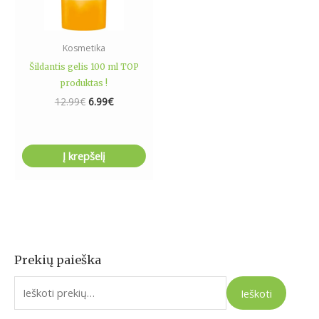
Kosmetika
Šildantis gelis 100 ml TOP
produktas !
12.99
€
6.99
€
Į krepšelį
Prekių paieška
I
e
Ieškoti
š