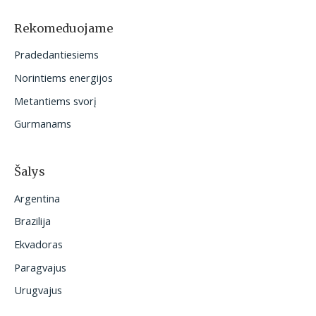
k
o
Rekomeduojame
t
Pradedantiesiems
i
Norintiems energijos
:
Metantiems svorį
Gurmanams
Šalys
Argentina
Brazilija
Ekvadoras
Paragvajus
Urugvajus