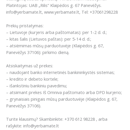
Platintojas: UAB „Rilis“ Klaipėdos g. 67 Panevėžys.
info@yerbamate.lt, www.yerbamate.lt, Tel: +37061298228
Prekių pristatymas:
– Lietuvoje (kurjeris arba paštomatas): per 1-2 d. d.;
– kitas šalis (Lietuvos paštas): per 5-14 d. d.;
– atsiėmimas mūsų parduotuvėje (Klaipėdos g. 67,
Panevėžys 37106): pirkimo dieną.
Atsiskaitymas už prekes:
– naudojant banko internetinės bankininkystės sistemas;
– kredito ir debeto kortele;
– išankstiniu bankiniu pavedimu;
– atsiimant prekes Iš Omniva paštomato arba DPD kurjerio;
– grynaisiais pinigais mūsų parduotuvėje (Klaipėdos g. 67,
Panevėžys 37106).
Turite klausimų? Skambinkite: +370 612 98228 , arba
rašykite: info@yerbamate.lt