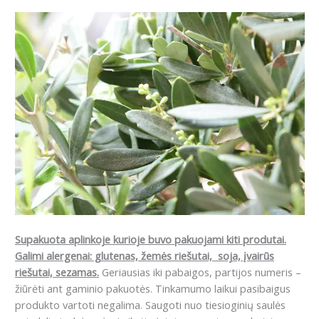
Supakuota aplinkoje kurioje buvo pakuojami kiti produtai.
Galimi alergenai: g
lutenas, žemės riešutai, soja, įvairūs
riešutai, sezamas.
Geriausias iki pabaigos, partijos numeris –
žiūrėti ant gaminio pakuotės. Tinkamumo laikui pasibaigus
produkto vartoti negalima. Saugoti nuo tiesioginių saulės