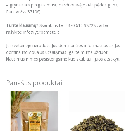
– grynaisiais pinigais mūsų parduotuvėje (Klaipėdos g. 67,
Panevėžys 37106).
Turite klausimų?
Skambinkite: +370 612 98228 , arba
rašykite: info@yerbamate.lt
Jei svetainėje neradote Jus dominančios informacijos ar Jus
domina individualus užsakymas, galite mums užduoti
klausimus ir mes pasistengsime kuo skubiau į juos atsakyti.
Panašūs produktai
Price
This
range:
product
2.99€
has
through
13.99€
multiple
variants.
The