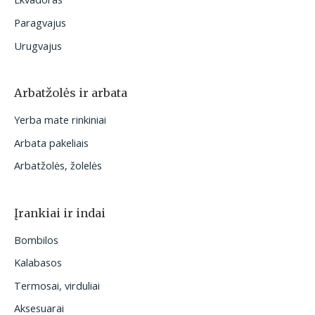
Paragvajus
Urugvajus
Arbatžolės ir arbata
Yerba mate rinkiniai
Arbata pakeliais
Arbatžolės, žolelės
Įrankiai ir indai
Bombilos
Kalabasos
Termosai, virduliai
Aksesuarai