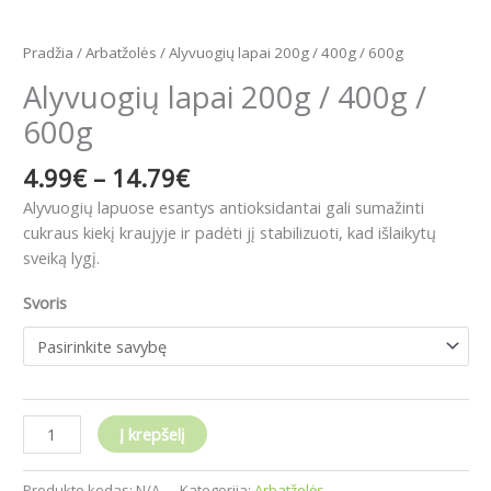
Pradžia
/
Arbatžolės
/ Alyvuogių lapai 200g / 400g / 600g
Alyvuogių lapai 200g / 400g /
600g
4.99
€
–
14.79
€
Alyvuogių lapuose esantys antioksidantai gali sumažinti
cukraus kiekį kraujyje ir padėti jį stabilizuoti, kad išlaikytų
sveiką lygį.
Svoris
Į krepšelį
Produkto kodas:
N/A
Kategorija:
Arbatžolės