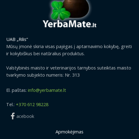
UAB „Rilis“
Mūsų įmonė skiria visas pajėgas į aptarnavimo kokybę, greiti
ir kokybiškus bei natūralius produktus.
Valstybinės maisto ir veterinarijos tarnybos suteiktas maisto
tvarkymo subjekto numeris: Nr. 313
El. paštas:
info@yerbamate.lt
Tel.:
+370 612 98228
acebook
Apmokėjimas