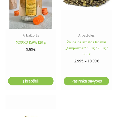
options
may
be
chosen
on
the
Arbatžolės
Arbatžolės
product
Žaliosios arbatos lapeliai
MORKŲ KAVA 120 g
page
„Gunpowder” 100g / 200g /
9.89
€
500g
2.99
€
–
13.99
€
Į krepšelį
Pasirinkti savybes
Price
This
range:
product
3.99€
has
through
11.79€
multiple