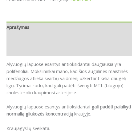
Aprašymas
Papildoma informacija
Atsiliepimai (0)
Alyvuogių lapuose esantys antioksidantai daugiausia yra
polifenoliai.
Mokslininkai mano, kad šios augalinės maistinės
medžiagos atlieka svarbų vaidmenį užkertant kelią daugelį
ligų.
Tyrimai rodo, kad gali padėti išvengti MTL (blogojo)
cholesterolio kaupimosi arterijose.
Alyvuogių lapuose esantys antioksidantai
gali padėti palaikyti
normalią gliukozės koncentraciją
kraujyje.
Kraujagyslių sveikata.