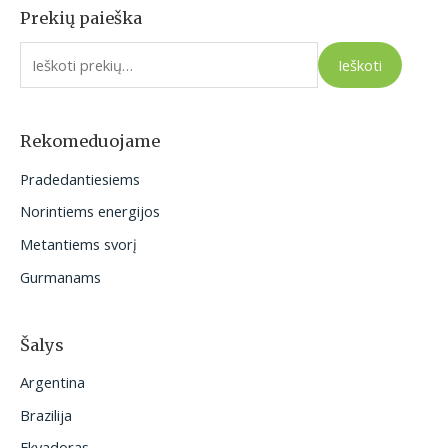
Prekių paieška
I
e
Ieškoti
š
k
o
Rekomeduojame
t
Pradedantiesiems
i
Norintiems energijos
:
Metantiems svorį
Gurmanams
Šalys
Argentina
Brazilija
Ekvadoras