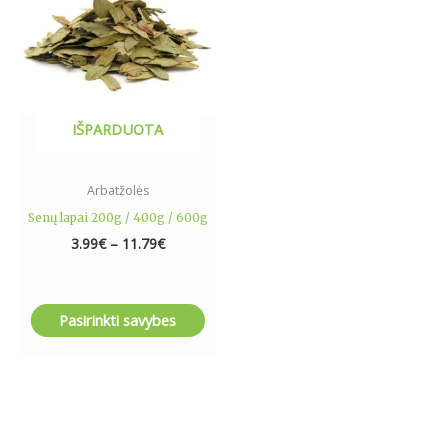
variants.
The
options
may
be
IŠPARDUOTA
chosen
on
the
Arbatžolės
product
Senų lapai 200g / 400g / 600g
page
3.99
€
–
11.79
€
Pasirinkti savybes