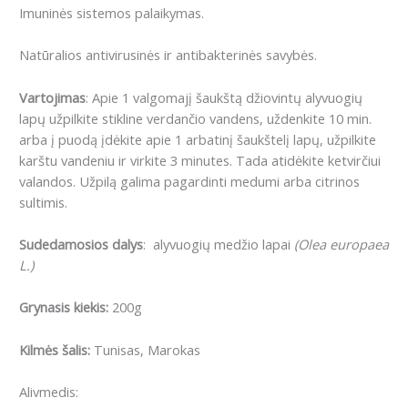
Imuninės sistemos palaikymas.
Natūralios antivirusinės ir antibakterinės savybės.
Vartojimas
:
Apie 1 valgomajį šaukštą džiovintų alyvuogių
lapų užpilkite stikline verdančio vandens, uždenkite 10 min.
arba į puodą įdėkite apie 1 arbatinį šaukštelį lapų, užpilkite
karštu vandeniu ir virkite 3 minutes. Tada atidėkite ketvirčiui
valandos. Užpilą galima pagardinti medumi arba citrinos
sultimis.
Sudedamosios dalys
:
alyvuogių medžio lapai
(Olea europaea
L.)
Grynasis kiekis:
200g
Kilmės šalis:
Tunisas, Marokas
Alivmedis: