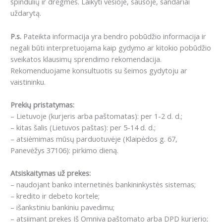
spindulių ir drėgmės. Laikyti vėsioje, sausoje, sandariai
uždarytą.
P.s.
Pateikta informacija yra bendro pobūdžio informacija ir
negali būti interpretuojama kaip gydymo ar kitokio pobūdžio
sveikatos klausimų sprendimo rekomendacija.
Rekomenduojame konsultuotis su šeimos gydytoju ar
vaistininku.
Prekių pristatymas:
– Lietuvoje (kurjeris arba paštomatas): per 1-2 d. d.;
– kitas šalis (Lietuvos paštas): per 5-14 d. d.;
– atsiėmimas mūsų parduotuvėje (Klaipėdos g. 67,
Panevėžys 37106): pirkimo dieną.
Atsiskaitymas už prekes:
– naudojant banko internetinės bankininkystės sistemas;
– kredito ir debeto kortele;
– išankstiniu bankiniu pavedimu;
– atsiimant prekes Iš Omniva paštomato arba DPD kurjerio;