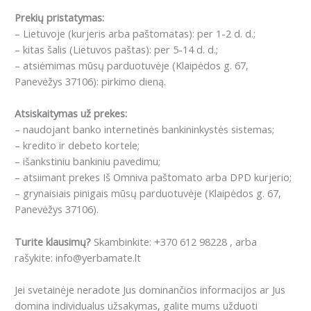
Prekių pristatymas:
– Lietuvoje (kurjeris arba paštomatas): per 1-2 d. d.;
– kitas šalis (Lietuvos paštas): per 5-14 d. d.;
– atsiėmimas mūsų parduotuvėje (Klaipėdos g. 67,
Panevėžys 37106): pirkimo dieną.
Atsiskaitymas už prekes:
– naudojant banko internetinės bankininkystės sistemas;
– kredito ir debeto kortele;
– išankstiniu bankiniu pavedimu;
– atsiimant prekes Iš Omniva paštomato arba DPD kurjerio;
– grynaisiais pinigais mūsų parduotuvėje (Klaipėdos g. 67,
Panevėžys 37106).
Turite klausimų?
Skambinkite: +370 612 98228 , arba
rašykite: info@yerbamate.lt
Jei svetainėje neradote Jus dominančios informacijos ar Jus
domina individualus užsakymas, galite mums užduoti