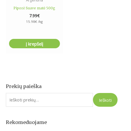
Argentina
Piporė Suave matė 500g
7.99
€
15.98
€
/kg
Į krepšelį
Prekių paieška
I
e
Ieškoti
š
k
o
Rekomeduojame
t