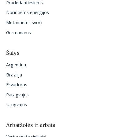
Pradedantiesiems
i
Norintiems energijos
:
Metantiems svorį
Gurmanams
Šalys
Argentina
Brazilija
Ekvadoras
Paragvajus
Urugvajus
Arbatžolės ir arbata
Yerba mate rinkiniai