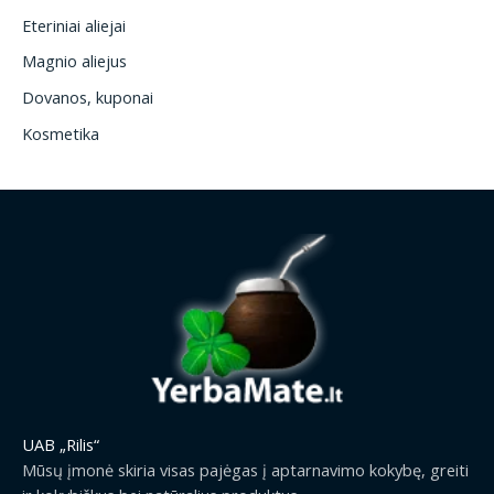
Eteriniai aliejai
Magnio aliejus
Dovanos, kuponai
Kosmetika
UAB „Rilis“
Mūsų įmonė skiria visas pajėgas į aptarnavimo kokybę, greiti