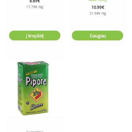
8.89
€
17.78
€
/kg
10.99
€
21.98
€
/kg
Į krepšelį
Daugiau