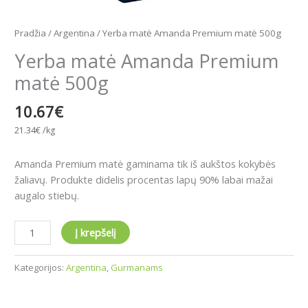
Pradžia
/
Argentina
/ Yerba matė Amanda Premium matė 500g
Yerba matė Amanda Premium
matė 500g
10.67
€
21.34
€
/kg
Amanda Premium matė gaminama tik iš aukštos kokybės
žaliavų. Produkte didelis procentas lapų 90% labai mažai
augalo stiebų.
Į krepšelį
Kategorijos:
Argentina
,
Gurmanams