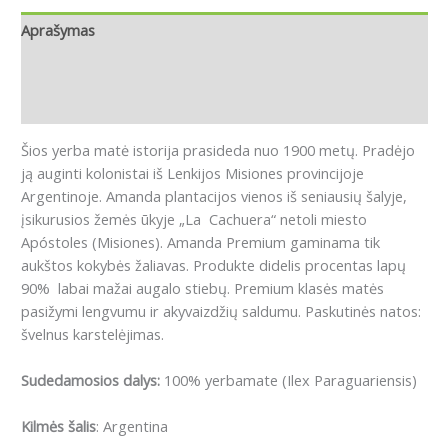
Aprašymas
Papildoma informacija
Atsiliepimai (0)
Šios yerba matė istorija prasideda nuo 1900 metų. Pradėjo
ją auginti kolonistai iš Lenkijos Misiones provincijoje
Argentinoje. Amanda plantacijos vienos iš seniausių šalyje,
įsikurusios žemės ūkyje „La Cachuera“ netoli miesto
Apóstoles (Misiones). Amanda Premium gaminama tik
aukštos kokybės žaliavas. Produkte didelis procentas lapų
90% labai mažai augalo stiebų. Premium klasės matės
pasižymi lengvumu ir akyvaizdžių saldumu. Paskutinės natos:
švelnus karstelėjimas.
Sudedamosios dalys:
100% yerbamate (Ilex Paraguariensis)
Kilmės šalis
: Argentina