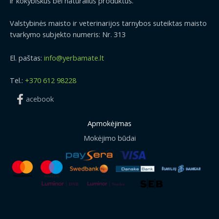
ir kokybiškus bei natūralius produktus.
Valstybinės maisto ir veterinarijos tarnybos suteiktas maisto
tvarkymo subjekto numeris: Nr. 313
El. paštas:
info@yerbamate.lt
Tel.:
+370 612 98228
acebook
Apmokėjimas
Mokėjimo būdai