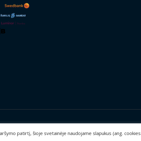
 naršymo patirtį, šioje svetainėje naudojame slapukus (ang. cookie