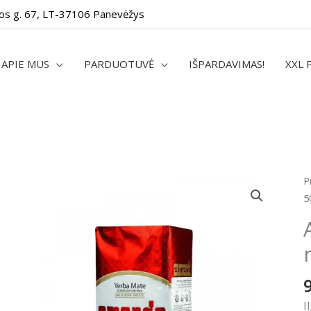
os g. 67, LT-37106 Panevėžys
APIE MUS
PARDUOTUVĖ
IŠPARDAVIMAS!
XXL 
p
P
k
5
A
S
E
m
5
/
I