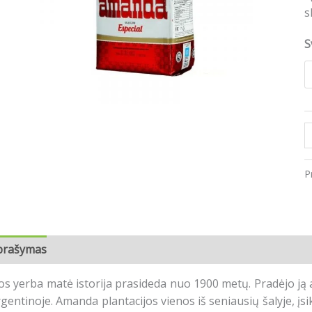
1
s
S
P
prašymas
Papildoma informacija
Atsiliepimai (0)
os yerba matė istorija prasideda nuo 1900 metų. Pradėjo ją a
gentinoje. Amanda plantacijos vienos iš seniausių šalyje, į