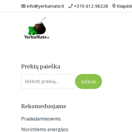
Pereiti
info@yerbamate.lt
+370 612 98228
Klaipėd
prie
turinio
Prekių paieška
I
e
Ieškoti
š
k
o
Rekomeduojame
t
Pradedantiesiems
i
Norintiems energijos