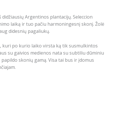
š didžiausių Argentinos plantacijų.
Seleccion
nimo laiką ir tuo pačiu harmoningesnį skonį.
Žolė
daug didesnių pagaliukų.
, kuri po kurio laiko virsta ką tik susmulkintos
taus su gaivios medienos nata su subtiliu dūminiu
is papildo skonių gamą.
Visa tai bus ir įdomus
nčiajam.