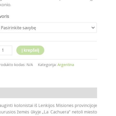
000g
konio.
voris
Į krepšelį
rodukto kodas:
N/A
Kategorija:
Argentina
uginti kolonistai iš Lenkijos Misiones provincijoje
sikurusios žemės ūkyje „La Cachuera“ netoli miesto