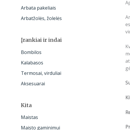
Ap
Arbata pakeliais
Am
Arbatžolės, žolelės
es
vi
Įrankiai ir indai
Kv
Bombilos
m
at
Kalabasos
gė
Termosai, virduliai
S
Aksesuarai
Ki
Kita
R
Maistas
Pr
Maisto gaminimui