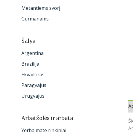
:
Metantiems svorį
Gurmanams
Šalys
Argentina
Brazilija
Ekvadoras
Paragvajus
Urugvajus
A
Arbatžolės ir arbata
Ši
Ar
Yerba mate rinkiniai