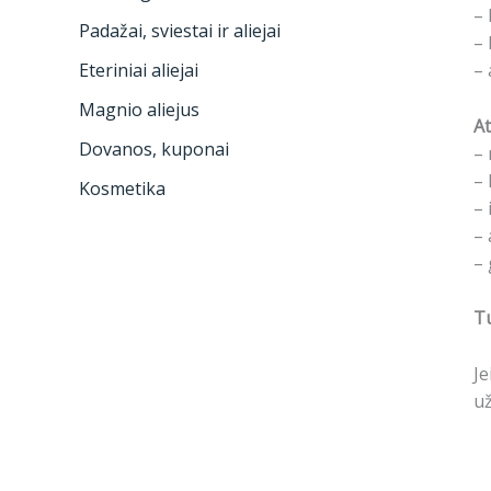
– 
Padažai, sviestai ir aliejai
– 
– 
Eteriniai aliejai
Magnio aliejus
At
Dovanos, kuponai
– 
– 
Kosmetika
– 
– 
– 
Tu
Je
už