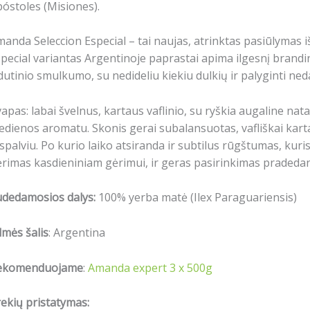
óstoles (Misiones).
anda Seleccion Especial – tai naujas, atrinktas pasiūlymas i
pecial variantas Argentinoje paprastai apima ilgesnį brandi
dutinio smulkumo, su nedideliu kiekiu dulkių ir palyginti ne
apas: labai švelnus, kartaus vaflinio, su ryškia augaline nata
edienos aromatu.
Skonis gerai subalansuotas, vafliškai kar
spalviu.
Po kurio laiko atsiranda ir subtilus rūgštumas, kur
rimas kasdieniniam gėrimui, ir geras pasirinkimas pradeda
udedamosios dalys:
100% yerba matė (Ilex Paraguariensis)
lmės šalis
: Argentina
ekomenduojame
:
Amanda expert 3 x 500g
ekių pristatymas: