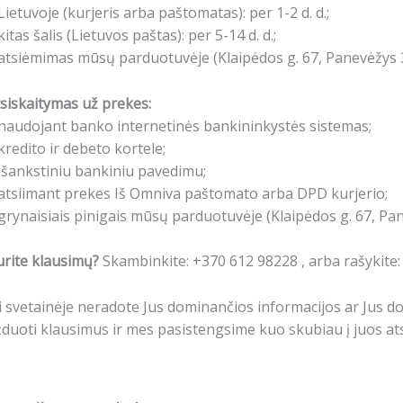
Lietuvoje (kurjeris arba paštomatas): per 1-2 d. d.;
kitas šalis (Lietuvos paštas): per 5-14 d. d.;
atsiėmimas mūsų parduotuvėje (Klaipėdos g. 67, Panevėžys 3
siskaitymas už prekes:
naudojant banko internetinės bankininkystės sistemas;
kredito ir debeto kortele;
išankstiniu bankiniu pavedimu;
atsiimant prekes Iš Omniva paštomato arba DPD kurjerio;
grynaisiais pinigais mūsų parduotuvėje (Klaipėdos g. 67, Pa
rite klausimų?
Skambinkite: +370 612 98228 , arba rašykite
i svetainėje neradote Jus dominančios informacijos ar Jus 
duoti klausimus ir mes pasistengsime kuo skubiau į juos ats