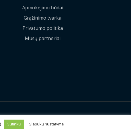
Apmokėjimo būdai
Grąžinimo tvarka
Privatumo politika
Mūsų partneriai
Sprendimas:
MEDIAERN
s)
Sutinku
Slapukų nustatymai