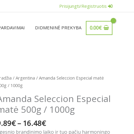
Prisijungti/Registruotis
PARDAVIMAI
DIDMENINĖ PREKYBA
0.00
€
Price
rodukto
radžia
/
Argentina
/ Amanda Seleccion Especial matė
range:
iekis:
00g / 1000g
9.89€
manda
Amanda Seleccion Especial
through
eleccion
16.48€
matė 500g / 1000g
special
atė
9.89
€
–
16.48
€
00g
lgesnio brandinimo laiko ir tuo pačiu harmoningo