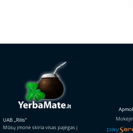
Apmok
Mokėji
UAB „Rilis“
Mūsų įmonė skiria visas pajėgas į