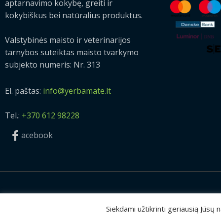
aptarnavimo kokybę, greiti ir
kokybiškus bei natūralius produktus.
Valstybinės maisto ir veterinarijos
tarnybos suteiktas maisto tvarkymo
subjekto numeris: Nr. 313
El. paštas:
info@yerbamate.lt
Tel.:
+370 612 98228
acebook
2026 © Visos teisės saugomos | UAB „Rilis“
Siekdami užtikrinti geriausią Jūsų