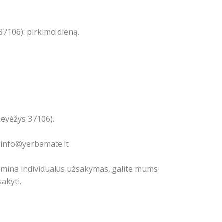
7106): pirkimo dieną.
nevėžys 37106).
: info@yerbamate.lt
domina individualus užsakymas, galite mums
akyti.