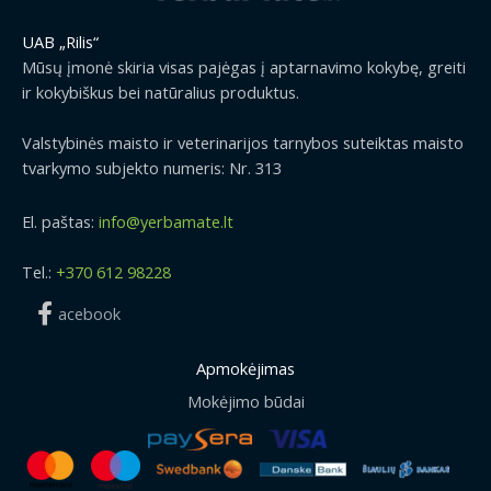
UAB „Rilis“
Mūsų įmonė skiria visas pajėgas į aptarnavimo kokybę, greiti
ir kokybiškus bei natūralius produktus.
Valstybinės maisto ir veterinarijos tarnybos suteiktas maisto
tvarkymo subjekto numeris: Nr. 313
El. paštas:
info@yerbamate.lt
Tel.:
+370 612 98228
acebook
Apmokėjimas
Mokėjimo būdai