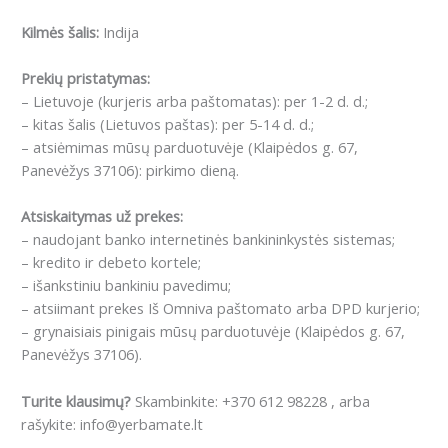
Kilmės šalis:
Indija
Prekių pristatymas:
– Lietuvoje (kurjeris arba paštomatas): per 1-2 d. d.;
– kitas šalis (Lietuvos paštas): per 5-14 d. d.;
– atsiėmimas mūsų parduotuvėje (Klaipėdos g. 67,
Panevėžys 37106): pirkimo dieną.
Atsiskaitymas už prekes:
– naudojant banko internetinės bankininkystės sistemas;
– kredito ir debeto kortele;
– išankstiniu bankiniu pavedimu;
– atsiimant prekes Iš Omniva paštomato arba DPD kurjerio;
– grynaisiais pinigais mūsų parduotuvėje (Klaipėdos g. 67,
Panevėžys 37106).
Turite klausimų?
Skambinkite: +370 612 98228 , arba
rašykite: info@yerbamate.lt