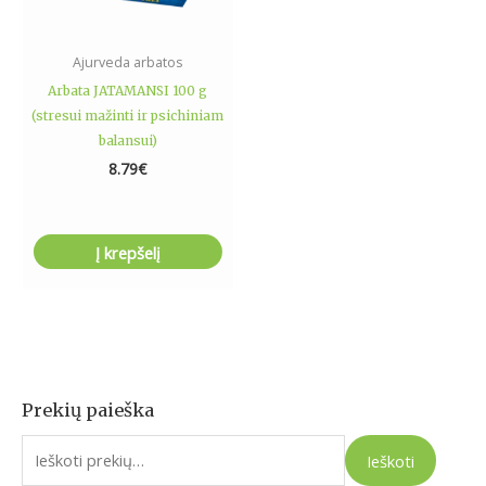
Ajurveda arbatos
Arbata JATAMANSI 100 g
(stresui mažinti ir psichiniam
balansui)
8.79
€
Į krepšelį
Prekių paieška
I
e
Ieškoti
š