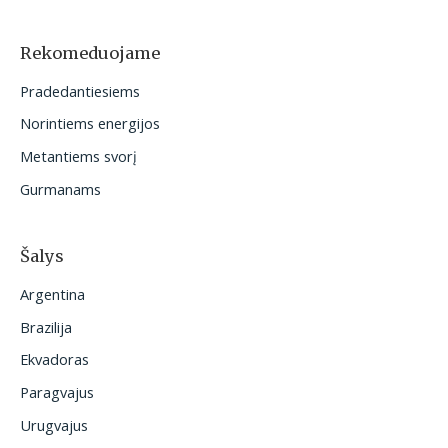
k
o
Rekomeduojame
t
Pradedantiesiems
i
Norintiems energijos
:
Metantiems svorį
Gurmanams
Šalys
Argentina
Brazilija
Ekvadoras
Paragvajus
Urugvajus