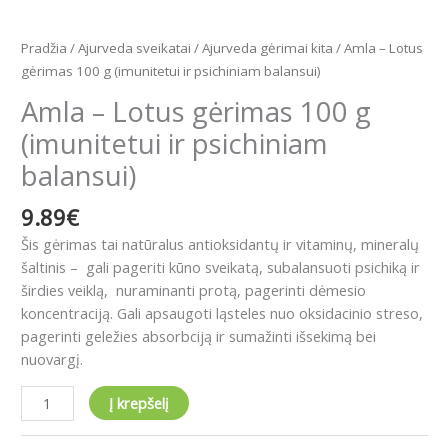
Pradžia
/
Ajurveda sveikatai
/
Ajurveda gėrimai kita
/ Amla – Lotus
gėrimas 100 g (imunitetui ir psichiniam balansui)
Amla – Lotus gėrimas 100 g
(imunitetui ir psichiniam
balansui)
9.89
€
Šis gėrimas tai natūralus antioksidantų ir vitaminų, mineralų
šaltinis – gali pageriti kūno sveikatą, subalansuoti psichiką ir
širdies veiklą, nuraminanti protą, pagerinti dėmesio
koncentraciją. Gali apsaugoti ląsteles nuo oksidacinio streso,
pagerinti geležies absorbciją ir sumažinti išsekimą bei
nuovargį.
Į krepšelį