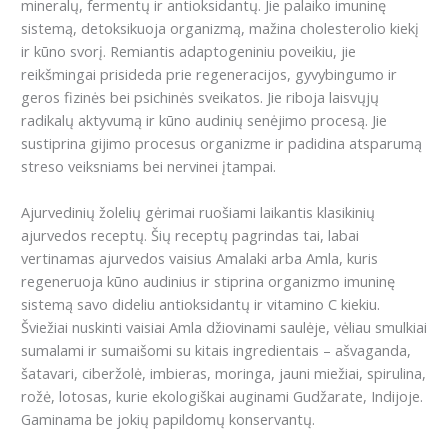
mineralų, fermentų ir antioksidantų. Jie palaiko imuninę
sistemą, detoksikuoja organizmą, mažina cholesterolio kiekį
ir kūno svorį. Remiantis adaptogeniniu poveikiu, jie
reikšmingai prisideda prie regeneracijos, gyvybingumo ir
geros fizinės bei psichinės sveikatos. Jie riboja laisvųjų
radikalų aktyvumą ir kūno audinių senėjimo procesą. Jie
sustiprina gijimo procesus organizme ir padidina atsparumą
streso veiksniams bei nervinei įtampai.
Ajurvedinių žolelių gėrimai ruošiami laikantis klasikinių
ajurvedos receptų. Šių receptų pagrindas tai, labai
vertinamas ajurvedos vaisius Amalaki arba Amla, kuris
regeneruoja kūno audinius ir stiprina organizmo imuninę
sistemą savo dideliu antioksidantų ir vitamino C kiekiu.
Šviežiai nuskinti vaisiai Amla džiovinami saulėje, vėliau smulkiai
sumalami ir sumaišomi su kitais ingredientais – ašvaganda,
šatavari, ciberžolė, imbieras, moringa, jauni miežiai, spirulina,
rožė, lotosas, kurie ekologiškai auginami Gudžarate, Indijoje.
Gaminama be jokių papildomų konservantų.