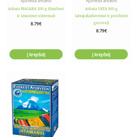
Ajurveda arbatos
Ajurveda arbatos
Arbata NAGARA 100 g (limfinei
Arbata VATA 100 g
ir imuninei sistemai)
(atsipalaidavimui ir psichinei
gerovei)
8.79
€
8.79
€
Į krepšelį
Į krepšelį