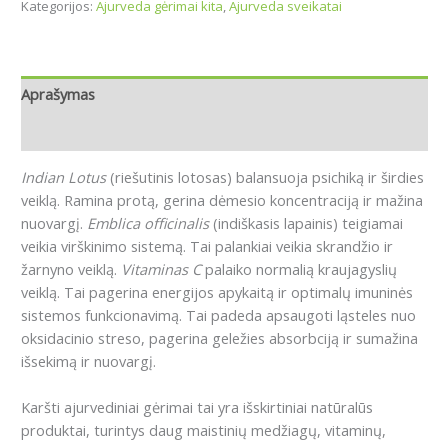
Kategorijos:
Ajurveda gėrimai kita
,
Ajurveda sveikatai
Aprašymas
Atsiliepimai (0)
Indian Lotus
(riešutinis lotosas) balansuoja psichiką ir širdies
veiklą. Ramina protą, gerina dėmesio koncentraciją ir mažina
nuovargį.
Emblica officinalis
(indiškasis lapainis) teigiamai
veikia virškinimo sistemą. Tai palankiai veikia skrandžio ir
žarnyno veiklą.
Vitaminas C
palaiko normalią kraujagyslių
veiklą. Tai pagerina energijos apykaitą ir optimalų imuninės
sistemos funkcionavimą. Tai padeda apsaugoti ląsteles nuo
oksidacinio streso, pagerina geležies absorbciją ir sumažina
išsekimą ir nuovargį.
Karšti ajurvediniai gėrimai tai yra išskirtiniai natūralūs
produktai, turintys daug maistinių medžiagų, vitaminų,