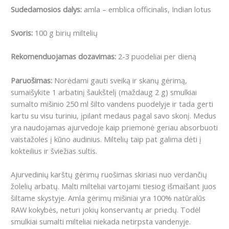
Sudedamosios dalys:
amla – emblica officinalis, Indian lotus
Svoris:
100 g birių miltelių
Rekomenduojamas dozavimas:
2-3 puodeliai per dieną
Paruošimas:
Norėdami gauti sveiką ir skanų gėrimą,
sumaišykite 1 arbatinį šaukštelį (maždaug 2 g) smulkiai
sumalto mišinio 250 ml šilto vandens puodelyje ir tada gerti
kartu su visu turiniu, įpilant medaus pagal savo skonį. Medus
yra naudojamas ajurvedoje kaip priemonė geriau absorbuoti
vaistažoles į kūno audinius. Miltelių taip pat galima dėti į
kokteilius ir šviežias sultis.
Ajurvedinių karštų gėrimų ruošimas skiriasi nuo verdančių
žolelių arbatų. Malti milteliai vartojami tiesiog išmaišant juos
šiltame skystyje. Amla gėrimų mišiniai yra 100% natūralūs
RAW kokybės, neturi jokių konservantų ar priedų. Todėl
smulkiai sumalti milteliai niekada netirpsta vandenyje.