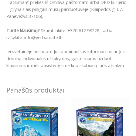
– atsiimant prekes Iš Omniva paštomato arba DPD kurjerio;
– grynaisiais pinigais mūsų parduotuvėje (Klaipėdos g. 67,
Panevėžys 37106).
Turite klausimų?
Skambinkite: +370 612 98228 , arba
rašykite: info@yerbamate.lt
Jei svetainėje neradote Jus dominančios informacijos ar Jus
domina individualus užsakymas, galite mums užduoti
klausimus ir mes pasistengsime kuo skubiau į juos atsakyti.
Panašūs produktai