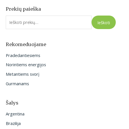
Prekių paieška
I
e
Ieškoti
š
k
o
Rekomeduojame
t
Pradedantiesiems
i
Norintiems energijos
:
Metantiems svorį
Gurmanams
Šalys
Argentina
Brazilija