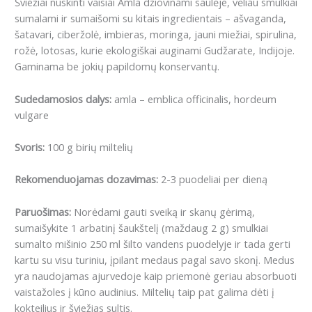
Šviežiai nuskinti vaisiai Amla džiovinami saulėje, vėliau smulkiai
sumalami ir sumaišomi su kitais ingredientais – ašvaganda,
šatavari, ciberžolė, imbieras, moringa, jauni miežiai, spirulina,
rožė, lotosas, kurie ekologiškai auginami Gudžarate, Indijoje.
Gaminama be jokių papildomų konservantų.
Sudedamosios dalys:
amla – emblica officinalis, hordeum
vulgare
Svoris:
100 g birių miltelių
Rekomenduojamas dozavimas:
2-3 puodeliai per dieną
Paruošimas:
Norėdami gauti sveiką ir skanų gėrimą,
sumaišykite 1 arbatinį šaukštelį (maždaug 2 g) smulkiai
sumalto mišinio 250 ml šilto vandens puodelyje ir tada gerti
kartu su visu turiniu, įpilant medaus pagal savo skonį. Medus
yra naudojamas ajurvedoje kaip priemonė geriau absorbuoti
vaistažoles į kūno audinius. Miltelių taip pat galima dėti į
kokteilius ir šviežias sultis.