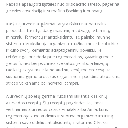
Padeda apsaugoti ląsteles nuo oksidacinio streso, pagerina
geležies absorbciją ir sumažina išsekimą ir nuovargį.
Karšti ajurvediniai gėrimai tai yra išskirtiniai natūralūs
produktai, turintys daug maistinių medžiagų, vitaminų,
mineralų, fermentų ir antioksidantų. Jie palaiko imuninę
sistemą, detoksikuoja organizmą, mažina cholesterolio kiekį
ir kūno svorį. Remiantis adaptogeniniu poveikiu, jie
reikšmingai prisideda prie regeneracijos, gyvybingumo ir
geros fizinės bei psichinės sveikatos. Jie riboja laisvųjų
radikalų aktyvumą ir kūno audinių senėjimo procesą. Jie
sustiprina gijimo procesus organizme ir padidina atsparumą
streso veiksniams bei nervinei įtampai.
Ajurvedinių žolelių gėrimai ruošiami laikantis klasikinių
ajurvedos receptų. Šių receptų pagrindas tai, labai
vertinamas ajurvedos vaisius Amalaki arba Amla, kuris
regeneruoja kūno audinius ir stiprina organizmo imuninę
sistemą savo dideliu antioksidantų ir vitamino C kiekiu.