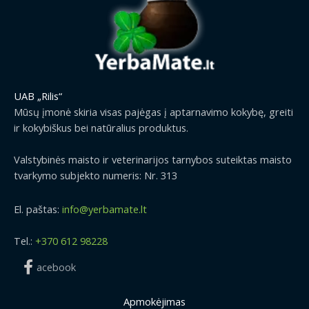
UAB „Rilis“
Mūsų įmonė skiria visas pajėgas į aptarnavimo kokybę, greiti
ir kokybiškus bei natūralius produktus.
Valstybinės maisto ir veterinarijos tarnybos suteiktas maisto
tvarkymo subjekto numeris: Nr. 313
El. paštas:
info@yerbamate.lt
Tel.:
+370 612 98228
acebook
Apmokėjimas