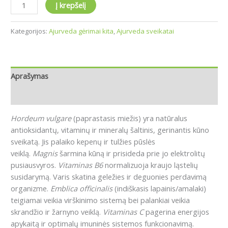
Į krepšelį
Kategorijos:
Ajurveda gėrimai kita
,
Ajurveda sveikatai
Aprašymas
Atsiliepimai (0)
Hordeum vulgare
(paprastasis miežis) yra natūralus
antioksidantų, vitaminų ir mineralų šaltinis, gerinantis kūno
sveikatą. Jis palaiko kepenų ir tulžies pūslės
veiklą.
Magnis
šarmina kūną ir prisideda prie jo elektrolitų
pusiausvyros.
Vitaminas B6
normalizuoja kraujo ląstelių
susidarymą. Varis skatina geležies ir deguonies perdavimą
organizme.
Emblica officinalis
(indiškasis lapainis/amalaki)
teigiamai veikia virškinimo sistemą bei palankiai veikia
skrandžio ir žarnyno veiklą.
Vitaminas C
pagerina energijos
apykaitą ir optimalų imuninės sistemos funkcionavimą.