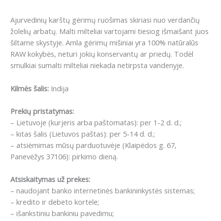
Ajurvedinių karštų gėrimų ruošimas skiriasi nuo verdančių
žolelių arbatų. Malti milteliai vartojami tiesiog išmaišant juos
šiltame skystyje. Amla gėrimų mišiniai yra 100% natūralūs
RAW kokybės, neturi jokių konservantų ar priedų. Todėl
smulkiai sumalti milteliai niekada netirpsta vandenyje.
Kilmės šalis:
Indija
Prekių pristatymas:
– Lietuvoje (kurjeris arba paštomatas): per 1-2 d. d.;
– kitas šalis (Lietuvos paštas): per 5-14 d. d.;
– atsiėmimas mūsų parduotuvėje (Klaipėdos g. 67,
Panevėžys 37106): pirkimo dieną.
Atsiskaitymas už prekes:
– naudojant banko internetinės bankininkystės sistemas;
– kredito ir debeto kortele;
– išankstiniu bankiniu pavedimu;