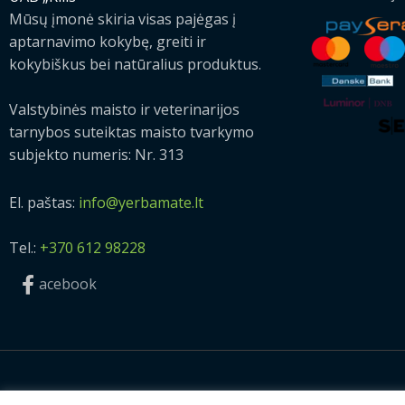
Mūsų įmonė skiria visas pajėgas į
aptarnavimo kokybę, greiti ir
kokybiškus bei natūralius produktus.
Valstybinės maisto ir veterinarijos
tarnybos suteiktas maisto tvarkymo
subjekto numeris: Nr. 313
El. paštas:
info@yerbamate.lt
Tel.:
+370 612 98228
acebook