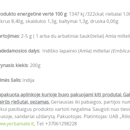
odukto energetinė vertė 100 g
: 1347 kj /322ckal; riebalai 1,0
krus 8,40g, skaidulos 1,3g, baltymai 1,3g, druska 0,00g.
rtojimas:
2-5 g ( 1 arba du arbatiniai šaukšteliai) Amla milte
udedamosios dalys:
Indiško lapainio (Amla) milteliai
(Emblica 
ynasis kiekis
: 200g
lmės šalis:
Indija
pakuota aplinkoje kurioje buvo pakuojami kiti produtai.
Gal
airūs riešutai, sezamas.
Geriausias iki pabaigos, partijos n
ikui pasibaigus produkto vartoti negalima. Saugoti nuo tiesio
usoje, sandariai uždarytą. Pakuotojas. Platintojas: UAB „Rili
ww.yerbamate.lt
, Tel: +37061298228