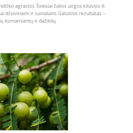
indiško agrasto).
Šviesiai žalios uogos kilusios iš
iai džiovinami ir sumalami.
Galutinis rezultatas –
ių konservantų ir dažiklių.