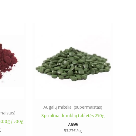
Price
range:
ct
8.99€
through
24.99€
le
ts.
ns
n
Augalų milteliai (supermaistas)
rmaistas)
Spirulina dumblių tabletės 250g
ct
/ 200g / 500g
7.99
€
€
53.27
€
/kg