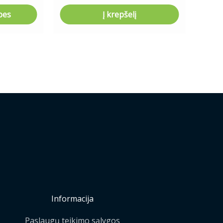
bes
Į krepšelį
Informacija
Paslaugų teikimo sąlygos