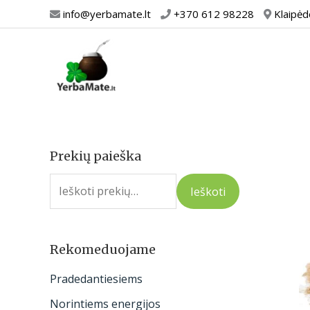
Pereiti
info@yerbamate.lt
+370 612 98228
Klaipėd
prie
turinio
Prekių paieška
I
e
Ieškoti
š
k
o
Rekomeduojame
t
Pradedantiesiems
i
Norintiems energijos