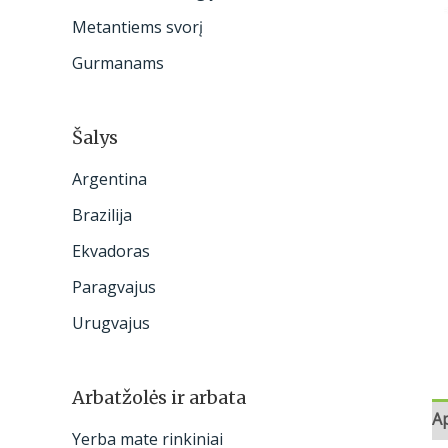
:
Metantiems svorį
Gurmanams
Šalys
Argentina
Brazilija
Ekvadoras
Paragvajus
Urugvajus
Arbatžolės ir arbata
A
Yerba mate rinkiniai