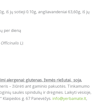
0g, iš jų sotieji 0.10g, angliavandeniai 63,60g, iš jų
lių per dieną
Officinalis L)
.
imi alergenai: g
lutenas, žemės riešutai, soja,
umeris – žiūrėti ant gaminio pakuotės. Tinkamumo
ginių saulės spindulių ir drėgmės. Laikyti vėsioje,
s“ Klaipėdos g. 67 Panevėžys.
info@yerbamate.lt
,