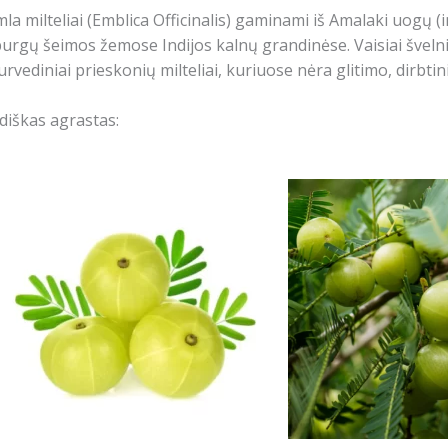
la milteliai (Emblica Officinalis) gaminami iš Amalaki uogų (
urgų šeimos žemose Indijos kalnų grandinėse.
Vaisiai šveln
urvediniai prieskonių milteliai, kuriuose nėra glitimo, dirbtin
diškas agrastas: