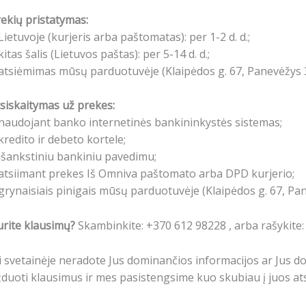
ekių pristatymas:
Lietuvoje (kurjeris arba paštomatas): per 1-2 d. d.;
kitas šalis (Lietuvos paštas): per 5-14 d. d.;
atsiėmimas mūsų parduotuvėje (Klaipėdos g. 67, Panevėžys 3
siskaitymas už prekes:
naudojant banko internetinės bankininkystės sistemas;
kredito ir debeto kortele;
išankstiniu bankiniu pavedimu;
atsiimant prekes Iš Omniva paštomato arba DPD kurjerio;
grynaisiais pinigais mūsų parduotuvėje (Klaipėdos g. 67, Pa
rite klausimų?
Skambinkite: +370 612 98228 , arba rašykite
i svetainėje neradote Jus dominančios informacijos ar Jus 
duoti klausimus ir mes pasistengsime kuo skubiau į juos ats