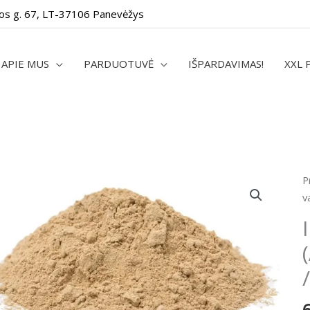
os g. 67, LT-37106 Panevėžys
APIE MUS
PARDUOTUVĖ
IŠPARDAVIMAS!
XXL 
p
P
k
v
I
l
v
(
)
m