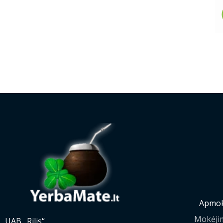
Apmok
Mokėji
UAB „Rilis“