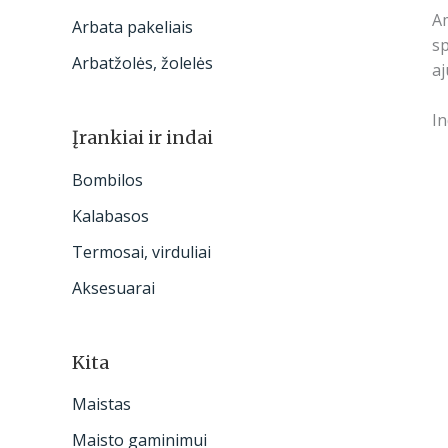
Am
Arbata pakeliais
sp
Arbatžolės, žolelės
aj
In
Įrankiai ir indai
Bombilos
Kalabasos
Termosai, virduliai
Aksesuarai
Kita
Maistas
Maisto gaminimui