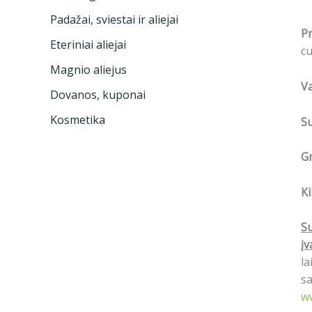
Padažai, sviestai ir aliejai
Pr
Eteriniai aliejai
cu
Magnio aliejus
Va
Dovanos, kuponai
Kosmetika
S
Gr
Ki
Su
įv
la
sa
w