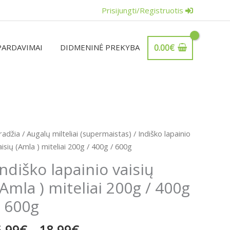
Prisijungti/Registruotis
PARDAVIMAI
DIDMENINĖ PREKYBA
0.00
€
Price
rodukto
radžia
/
Augalų milteliai (supermaistas)
/ Indiško lapainio
range:
iekis:
aisių (Amla ) miteliai 200g / 400g / 600g
6.99€
ndiško
Indiško lapainio vaisių
through
apainio
18.99€
(Amla ) miteliai 200g / 400g
aisių
Amla
/ 600g
iteliai
6.99
€
–
18.99
€