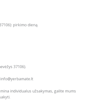
7106): pirkimo dieną.
nevėžys 37106).
: info@yerbamate.lt
domina individualus užsakymas, galite mums
akyti.