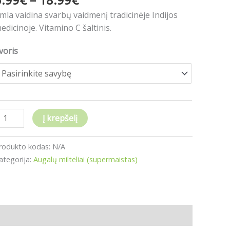
00g
mla vaidina svarbų vaidmenį tradicinėje Indijos
edicinoje. Vitamino C šaltinis.
00g
voris
00g
Į krepšelį
rodukto kodas:
N/A
ategorija:
Augalų milteliai (supermaistas)