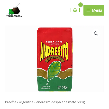
Pereiti
Meniu
prie
Meniu
turinio
produkto
kiekis:
Andresito
despalada
matė
500g
Pradžia
/
Argentina
/ Andresito despalada matė 500g