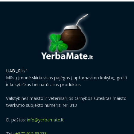
UAB „Rilis“
Mūsų įmonė skiria visas pajėgas į aptarnavimo kokybę, greiti
ir kokybiškus bei natūralius produktus.
Valstybinės maisto ir veterinarijos tarnybos suteiktas maisto
tvarkymo subjekto numeris: Nr. 313
El. paštas:
info@yerbamate.lt
Tel.:
+370 612 98228