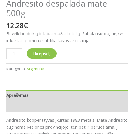
Andresito despalada matė
500g
12.28
€
Beveik be dulkių ir labai mažai kotelių. Subalansuota, neįkyri
ir kartais primena subtilią kavos asociaciją.
Į krepšelį
Kategorija:
Argentina
Aprašymas
Atsiliepimai (0)
Andresito kooperatyvas įkurtas 1983 metais. Matė Andresito
auginama Misiones provincijoje, ten pat ir paruošiama. Ji
auga natūraliai, aplink saugomos teritorijos, pavyzdžiui,