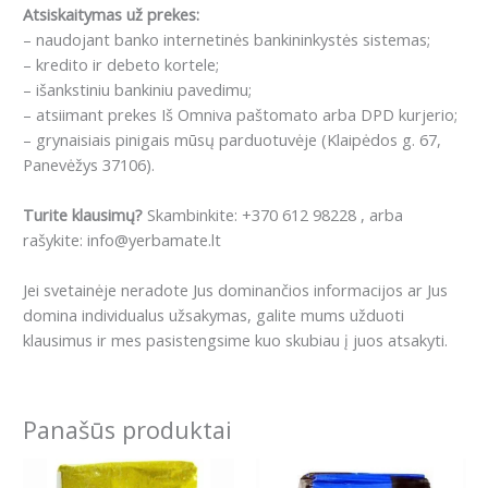
Atsiskaitymas už prekes:
– naudojant banko internetinės bankininkystės sistemas;
– kredito ir debeto kortele;
– išankstiniu bankiniu pavedimu;
– atsiimant prekes Iš Omniva paštomato arba DPD kurjerio;
– grynaisiais pinigais mūsų parduotuvėje (Klaipėdos g. 67,
Panevėžys 37106).
Turite klausimų?
Skambinkite: +370 612 98228 , arba
rašykite: info@yerbamate.lt
Jei svetainėje neradote Jus dominančios informacijos ar Jus
domina individualus užsakymas, galite mums užduoti
klausimus ir mes pasistengsime kuo skubiau į juos atsakyti.
Panašūs produktai
Price
This
range: