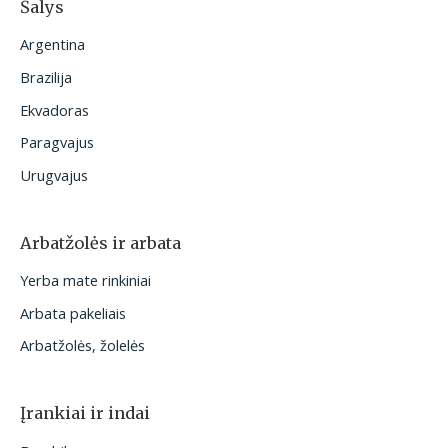
Šalys
Argentina
Brazilija
Ekvadoras
Paragvajus
Urugvajus
Arbatžolės ir arbata
Yerba mate rinkiniai
Arbata pakeliais
Arbatžolės, žolelės
Įrankiai ir indai