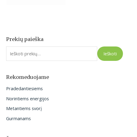
Prekių paieška
I
e
Ieškoti
š
k
o
Rekomeduojame
t
Pradedantiesiems
i
Norintiems energijos
:
Metantiems svorį
Gurmanams