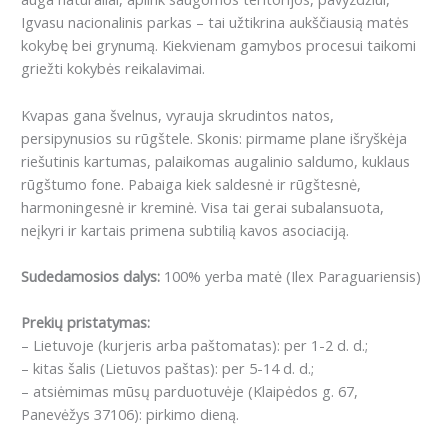
Igvasu nacionalinis parkas – tai užtikrina aukščiausią matės
kokybę bei grynumą. Kiekvienam gamybos procesui taikomi
griežti kokybės reikalavimai.
Kvapas gana švelnus, vyrauja skrudintos natos,
persipynusios su rūgštele.
Skonis: pirmame plane išryškėja
riešutinis kartumas, palaikomas augalinio saldumo, kuklaus
rūgštumo fone.
Pabaiga kiek saldesnė ir rūgštesnė,
harmoningesnė ir kreminė.
Visa tai gerai subalansuota,
neįkyri ir kartais primena subtilią kavos asociaciją.
Sudedamosios dalys:
100% yerba matė (Ilex Paraguariensis)
Prekių pristatymas:
– Lietuvoje (kurjeris arba paštomatas): per 1-2 d. d.;
– kitas šalis (Lietuvos paštas): per 5-14 d. d.;
– atsiėmimas mūsų parduotuvėje (Klaipėdos g. 67,
Panevėžys 37106): pirkimo dieną.