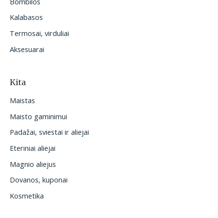
Bombilos
Kalabasos
Termosai, virduliai
Aksesuarai
Kita
Maistas
Maisto gaminimui
Padažai, sviestai ir aliejai
Eteriniai aliejai
Magnio aliejus
Dovanos, kuponai
Kosmetika