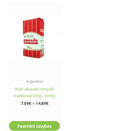
Price
This
range:
product
7.69€
has
through
14.89€
multiple
variants.
The
options
may
be
chosen
on
the
Argentina
product
Matė Amanda con palo
page
traditional 500g / 1000g
7.69
€
–
14.89
€
Pasirinkti savybes