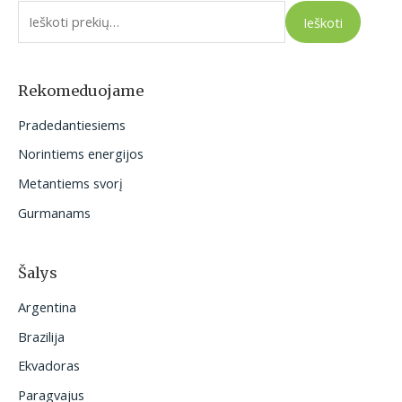
e
Ieškoti
š
k
o
Rekomeduojame
t
Pradedantiesiems
i
Norintiems energijos
:
Metantiems svorį
Gurmanams
Šalys
Argentina
Brazilija
Ekvadoras
Paragvajus