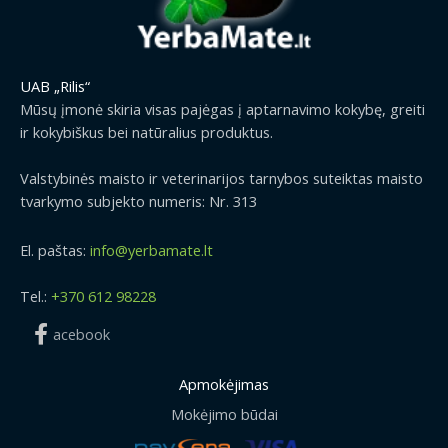
UAB „Rilis“
Mūsų įmonė skiria visas pajėgas į aptarnavimo kokybę, greiti
ir kokybiškus bei natūralius produktus.
Valstybinės maisto ir veterinarijos tarnybos suteiktas maisto
tvarkymo subjekto numeris: Nr. 313
El. paštas:
info@yerbamate.lt
Tel.:
+370 612 98228
acebook
Apmokėjimas
Mokėjimo būdai