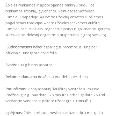
Žolelės renkamos ir apdorojamos rankiniu būdu. Jos
renkamos žmonių, gyvenančių kalnuotose vietovėse,
Himalajų papėdėje. Ajurvedos žolelių arbatos ruošiamos
pagal senas tradicijas – retos žolelės renkamos aukštai
Himalajuose, ruošiami regeneruojantys ir gaivinantys gėrimai
suteikiantys didesnį organizmo atsparumą ir gerą sveikatą.
Sudedamosios dalys:
asparagus racemosus, zingiber
officinale, tinospora cordifolia
Svoris:
100 g birios arbatos
Rekomenduojama dozė:
2-3 puodeliai per dieną
Paruošimas:
Vieną arbatinį šaukštelį vaistažolių mišinio
(maždaug 2 g) pavirkite 3–5 minutes arba užpilkite 250 ml
verdančio vandens ir palikite uždengtą 10 minučių.
Įspėjimas:
Žolelių arbata. Neskirta vaikams iki 3 metų. Tai