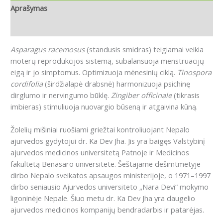
Aprašymas
Atsiliepimai (0)
Asparagus racemosus
(standusis smidras) teigiamai veikia
moterų reprodukcijos sistemą, subalansuoja menstruacijų
eigą ir jo simptomus. Optimizuoja mėnesinių ciklą.
Tinospora
cordifolia
(širdžialapė drabsnė) harmonizuoja psichinę
dirglumo ir nervingumo būklę.
Zingiber officinale
(tikrasis
imbieras) stimuliuoja nuovargio būseną ir atgaivina kūną.
Žolelių mišiniai ruošiami griežtai kontroliuojant Nepalo
ajurvedos gydytojui dr. Ka Dev Jha. Jis yra baigęs Valstybinį
ajurvedos medicinos universitetą Patnoje ir Medicinos
fakultetą Benasaro universitete. Šeštajame dešimtmetyje
dirbo Nepalo sveikatos apsaugos ministerijoje, o 1971–1997
dirbo seniausio Ajurvedos universiteto „Nara Devi“ mokymo
ligoninėje Nepale. Šiuo metu dr. Ka Dev Jha yra daugelio
ajurvedos medicinos kompanijų bendradarbis ir patarėjas.