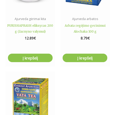
Ajurveda gėrimai kita
Ajurveda arbatos
PURISHAPRASH eliksyras 200
Arbata regėjimo gerinimui
g (žarnyno valymui)
Alochaka 100 g
12.89
€
8.79
€
Į krepšelį
Į krepšelį