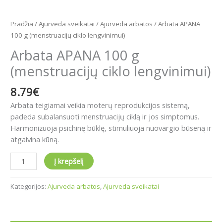
Pradžia
/
Ajurveda sveikatai
/
Ajurveda arbatos
/ Arbata APANA
100 g (menstruacijų ciklo lengvinimui)
Arbata APANA 100 g
(menstruacijų ciklo lengvinimui)
8.79
€
Arbata teigiamai veikia moterų reprodukcijos sistemą,
padeda subalansuoti menstruacijų ciklą ir jos simptomus.
Harmonizuoja psichinę būklę, stimuliuoja nuovargio būseną ir
atgaivina kūną.
Į krepšelį
Kategorijos:
Ajurveda arbatos
,
Ajurveda sveikatai