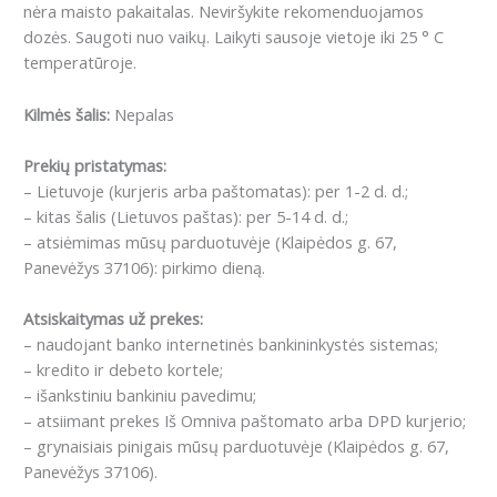
nėra maisto pakaitalas. Neviršykite rekomenduojamos
dozės. Saugoti nuo vaikų. Laikyti sausoje vietoje iki 25 ° C
temperatūroje.
Kilmės šalis:
Nepalas
Prekių pristatymas:
– Lietuvoje (kurjeris arba paštomatas): per 1-2 d. d.;
– kitas šalis (Lietuvos paštas): per 5-14 d. d.;
– atsiėmimas mūsų parduotuvėje (Klaipėdos g. 67,
Panevėžys 37106): pirkimo dieną.
Atsiskaitymas už prekes:
– naudojant banko internetinės bankininkystės sistemas;
– kredito ir debeto kortele;
– išankstiniu bankiniu pavedimu;
– atsiimant prekes Iš Omniva paštomato arba DPD kurjerio;
– grynaisiais pinigais mūsų parduotuvėje (Klaipėdos g. 67,
Panevėžys 37106).