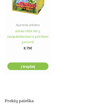
Ajurveda arbatos
Arbata VATA 100 g
(atsipalaidavimui ir psichinei
gerovei)
8.79
€
Į krepšelį
Prekių paieška
I