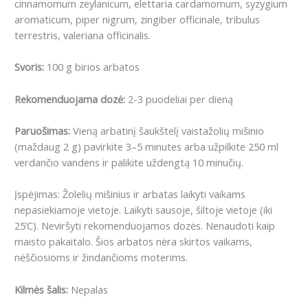
cinnamomum zeylanicum, elettaria cardamomum, syzygium
aromaticum, piper nigrum, zingiber officinale, tribulus
terrestris, valeriana officinalis.
Svoris:
100 g birios arbatos
Rekomenduojama dozė:
2-3 puodeliai per dieną
Paruošimas:
Vieną arbatinį šaukštelį vaistažolių mišinio
(maždaug 2 g) pavirkite 3–5 minutes arba užpilkite 250 ml
verdančio vandens ir palikite uždengtą 10 minučių.
Įspėjimas: Žolelių mišinius ir arbatas laikyti vaikams
nepasiekiamoje vietoje. Laikyti sausoje, šiltoje vietoje (iki
25’C). Neviršyti rekomenduojamos dozės. Nenaudoti kaip
maisto pakaitalo. Šios arbatos nėra skirtos vaikams,
nėščiosioms ir žindančioms moterims.
Kilmės šalis:
Nepalas