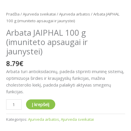
Pradžia
/
Ajurveda sveikatai
/
Ajurveda arbatos
/ Arbata JAIPHAL
100 g (imuniteto apsaugai ir jaunystei)
Arbata JAIPHAL 100 g
(imuniteto apsaugai ir
jaunystei)
8.79
€
Arbata turi antioksidacinių, padeda stiprinti imuninę sistemą,
optimizuoja širdies ir kraujagyslių funkcijas, mažina
cholesterolio kiekį, padeda palaikyti aktyvias smegenų
funkcijas.
Į krepšelį
Kategorijos:
Ajurveda arbatos
,
Ajurveda sveikatai