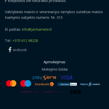
ir kokybiškus bei natūralius produktus.
Valstybinės maisto ir veterinarijos tarnybos suteiktas maisto
tvarkymo subjekto numeris: Nr. 313
El. paštas:
info@yerbamate.lt
Tel.:
+370 612 98228
acebook
Apmokėjimas
Mokėjimo būdai