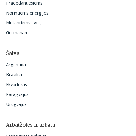
Pradedantiesiems
i
Norintiems energijos
:
Metantiems svorį
Gurmanams
Šalys
Argentina
Brazilija
Ekvadoras
Paragvajus
Urugvajus
Arbatžolės ir arbata