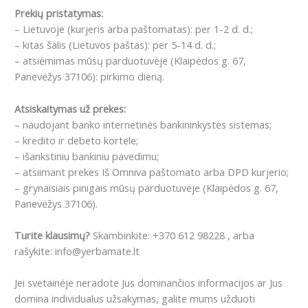
Prekių pristatymas:
– Lietuvoje (kurjeris arba paštomatas): per 1-2 d. d.;
– kitas šalis (Lietuvos paštas): per 5-14 d. d.;
– atsiėmimas mūsų parduotuvėje (Klaipėdos g. 67,
Panevėžys 37106): pirkimo dieną.
Atsiskaitymas už prekes:
– naudojant banko internetinės bankininkystės sistemas;
– kredito ir debeto kortele;
– išankstiniu bankiniu pavedimu;
– atsiimant prekes Iš Omniva paštomato arba DPD kurjerio;
– grynaisiais pinigais mūsų parduotuvėje (Klaipėdos g. 67,
Panevėžys 37106).
Turite klausimų?
Skambinkite: +370 612 98228 , arba
rašykite: info@yerbamate.lt
Jei svetainėje neradote Jus dominančios informacijos ar Jus
domina individualus užsakymas, galite mums užduoti