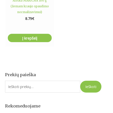
Arbata MARICHA 100 g
(žemam kraujo spaudimo
normalizavimui)
8.79
€
Į krepšelį
Prekių paieška
I
e
Ieškoti
š
k
o
Rekomeduojame
t