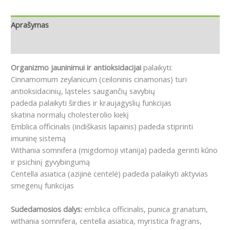
Aprašymas
Atsiliepimai (0)
Organizmo jauninimui ir antioksidacijai
palaikyti:
Cinnamomum zeylanicum (ceiloninis cinamonas) turi
antioksidacinių, ląsteles saugančių savybių
padeda palaikyti širdies ir kraujagyslių funkcijas
skatina normalų cholesterolio kiekį
Emblica officinalis (indiškasis lapainis) padeda stiprinti
imuninę sistemą
Withania somnifera (migdomoji vitanija) padeda gerinti kūno
ir psichinį gyvybingumą
Centella asiatica (azijinė centelė) padeda palaikyti aktyvias
smegenų funkcijas
Sudedamosios dalys:
emblica officinalis, punica granatum,
withania somnifera, centella asiatica, myristica fragrans,