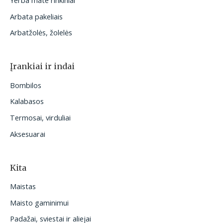
Yerba mate rinkiniai
Arbata pakeliais
Arbatžolės, žolelės
Įrankiai ir indai
Bombilos
Kalabasos
Termosai, virduliai
Aksesuarai
Kita
Maistas
Maisto gaminimui
Padažai, sviestai ir aliejai