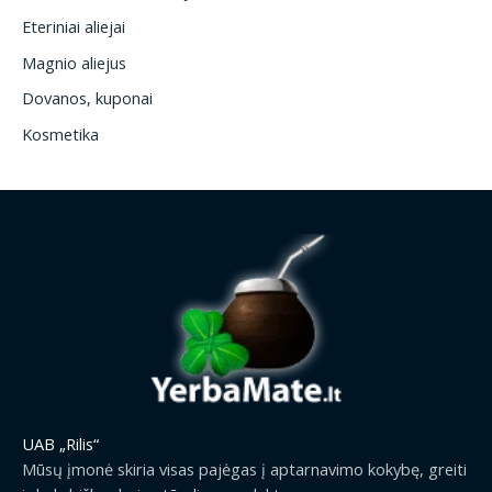
Eteriniai aliejai
Magnio aliejus
Dovanos, kuponai
Kosmetika
UAB „Rilis“
Mūsų įmonė skiria visas pajėgas į aptarnavimo kokybę, greiti